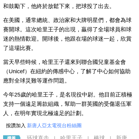
和鼓勵下，他終於放鬆下來，把球投了出去。
在美國，通常總統、政治家和大牌明星們，都會為球
賽開球。這次哈里王子的出現，贏得了全場球員和球
迷的熱情歡迎。開球後，他跟在場的球迷一起，欣賞
了這場比賽。
當天早些時候，哈里王子還來到聯合國兒童基金會
（Unicef）在紐約的傳感中心，了解了中心如何協助
應對全球災難等運作問題。
今年25歲的哈里王子，是名現役中尉。他目前正積極
支持一個遠足籌款組織，幫助一群英國的受傷退伍軍
人，在明年實現北極遠足的計劃。
按讚加入
新唐人亞太電視台粉絲團
环球直击
哈里王子
棒球
新唐
|
|
|