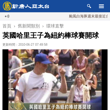
颱風白海豚週末最接近台灣 
首頁
›
舊新聞類別
›
環球直擊
英國哈里王子為紐約棒球賽開球
更新時間：2010-06-27 07:49:58