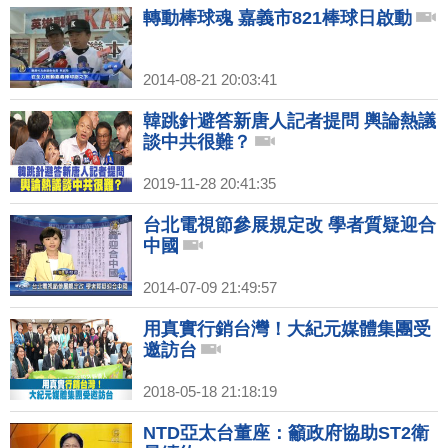
轉動棒球魂 嘉義市821棒球日啟動
2014-08-21 20:03:41
韓跳針避答新唐人記者提問 輿論熱議
談中共很難？
2019-11-28 20:41:35
台北電視節參展規定改 學者質疑迎合
中國
2014-07-09 21:49:57
用真實行銷台灣！大紀元媒體集團受
邀訪台
2018-05-18 21:18:19
NTD亞太台董座：籲政府協助ST2衛