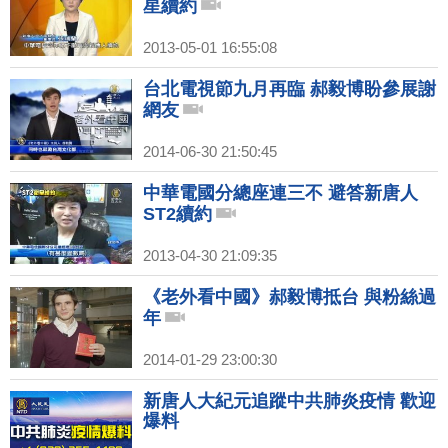
星續約
2013-05-01 16:55:08
台北電視節九月再臨 郝毅博盼參展謝
網友
2014-06-30 21:50:45
中華電國分總座連三不 避答新唐人
ST2續約
2013-04-30 21:09:35
《老外看中國》郝毅博抵台 與粉絲過
年
2014-01-29 23:00:30
新唐人大紀元追蹤中共肺炎疫情 歡迎
爆料