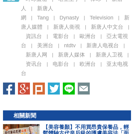
人
新唐人
|
網
Tang
Dynasty
Television
新
|
|
|
|
唐人媒體
新唐人衛視
新唐人中文台
|
|
|
資訊台
電影台
歐洲台
亞太電視
|
|
|
台
美洲台
ntdtv
新唐人电视台
|
|
|
|
新唐人网
新唐人媒体
新唐人卫视
|
|
|
资讯台
电影台
欧洲台
亚太电视
|
|
|
台
相關新聞
【美容養顏】不用買昂貴保養品，輕
鬆體驗古代皇后級的護膚美容法「面