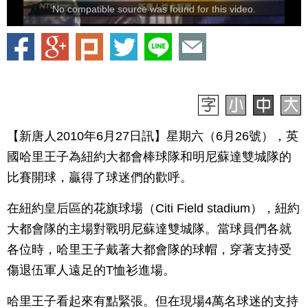
No compatible source was found for this video.
【新唐人2010年6月27日訊】星期六（6月26號），英
國哈里王子為紐約大都會棒球隊和明尼蘇達雙城隊的
比賽開球，贏得了球迷們的歡呼。
在紐約皇后區的花旗球場（Citi Field stadium），紐約
大都會隊的主場對戰明尼蘇達雙城隊。當球員們各就
各位時，哈里王子戴著大都會隊的球帽，穿著支持受
傷退伍軍人遠足的T恤衫進場。
哈里王子看起來有點緊張。但在現場4萬名球迷的支持