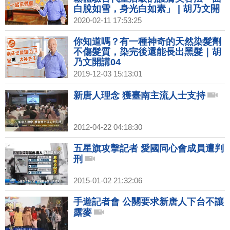
白脫如雪，身光白如素」 | 胡乃文開
講02
2020-02-11 17:53:25
你知道嗎？有一種神奇的天然染髮劑
不傷髮質，染完後還能長出黑髮｜胡
乃文開講04
2019-12-03 15:13:01
新唐人理念 獲臺南主流人士支持
2012-04-22 04:18:30
五星旗攻擊記者 愛國同心會成員遭判
刑
2015-01-02 21:32:06
手遊記者會 公關要求新唐人下台不讓
露麥