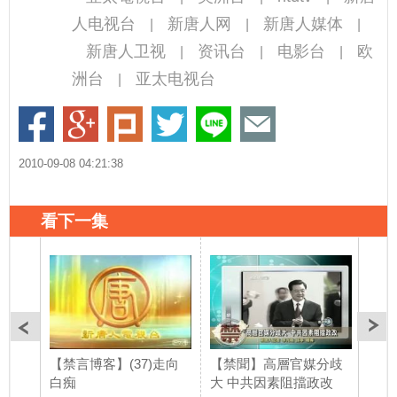
人电视台
新唐人网
新唐人媒体
|
|
|
新唐人卫视
资讯台
电影台
欧
|
|
|
洲台
亚太电视台
|
2010-09-08 04:21:38
看下一集
【禁言博客】(37)走向
【禁聞】高層官媒分歧
【禁
白痴
大 中共因素阻擋政改
新書