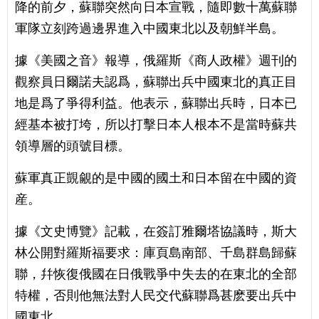
降的前夕，蘇聯突然向日本宣戰，隨即數十萬蘇聯
軍隊立刻跨過邊界進入中國東北以及朝鮮半島。
據《美國之音》報導，俄羅斯《商人政權》週刊的
觀察員日爾諾夫認爲，蘇聯出兵中國東北的真正目
地是爲了爭得利益。他表示，蘇聯出兵時，日本已
經基本被打垮，所以打擊日本人根本不是當時蘇共
領導層的頭號目標。
蘇軍真正覬覦的是中國的國土和日本留在中國的資
産。
據《文史博覽》記載，在簽訂雅爾塔協議時，斯大
林公開對羅斯福要求：庫頁島南部、千島群島歸蘇
聯，幷恢復俄國在日俄戰爭中失去的在東北的全部
特權，否則他無法對人民交代蘇聯爲甚麽要出兵中
國東北。