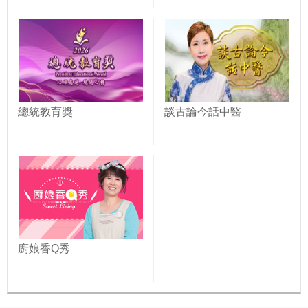
總統教育獎
談古論今話中醫
廚娘香Q秀