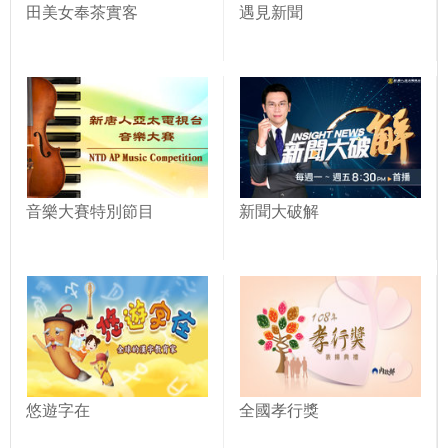
田美女奉茶實客
遇見新聞
音樂大賽特別節目
新聞大破解
悠遊字在
全國孝行獎