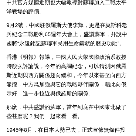
中共官方媒體近期也大幅報導對蘇聯加入二戰太平
洋戰場的評價。
9月2號，中國駐俄羅斯大使李輝，更是在莫斯科老
兵紀念二戰勝利65週年大會上，盛讚蘇軍，幷說中
國將“永遠銘記蘇聯軍民用生命鑄就的歷史功勛”。
香港《明報》報導，中國人民大學國際政治系教授
時殷弘評論說，今年的高調紀念，可以猜測因俄羅
斯近期與西方關係趨向緩和，今年以來甚至向西方
靠攏，中方爲加強與它的戰略夥伴關係，藉此向俄
示好，進一步拉近與俄羅斯的關係。
那麽，中共盛讚的蘇軍，當年到底在中國東北做了
些甚麽呢？我們一起來看一看。
1945年8月，在日本大勢已去，正式宣佈無條件投