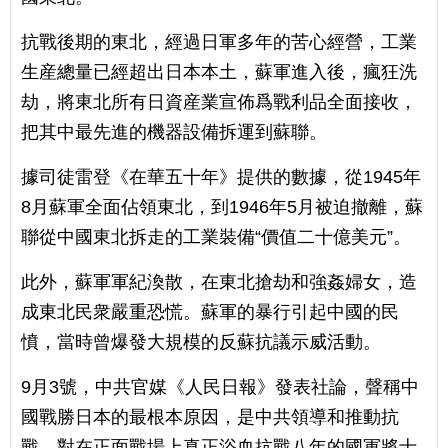
抗戰後期的東北，經過日軍多年的苦心經營，工業
生産總量已經超出日本本土，蘇軍進入後，瘋狂洗
劫，將東北所有日資産業宣佈爲戰利品全面接收，
把其中最先進的機器設備拆運到蘇聯。
據司徒雷登《在華五十年》提供的數據，從1945年
8月蘇軍全面佔領東北，到1946年5月被迫撤離，蘇
聯從中國東北拆走的工業裝備“價值二十億美元”。
此外，蘇軍軍紀渙散，在東北搶劫和強姦婦女，造
成東北民衆嚴重恐慌。蘇軍的暴行引起中國的民
憤，當時曾爆發大規模的反蘇抗議示威活動。
9月3號，中共官媒《人民日報》發表社論，聲稱中
國戰勝日本的最根本原因，是中共領導和推動抗
戰，對在正面戰場上真正浴血抗戰八年的國軍將士