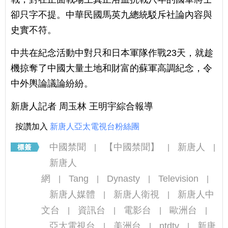
卻只字不提。中華民國馬英九總統駁斥社論內容與
史實不符。
中共在紀念活動中對只和日本軍隊作戰23天，就趁
機掠奪了中國大量土地和財富的蘇軍高調紀念，令
中外輿論議論紛紛。
新唐人記者 周玉林 王明宇綜合報導
按讚加入
新唐人亞太電視台粉絲團
中國禁聞
【中國禁聞】
新唐人
|
|
|
新唐人
網
Tang
Dynasty
Television
|
|
|
|
新唐人媒體
新唐人衛視
新唐人中
|
|
文台
資訊台
電影台
歐洲台
|
|
|
|
亞太電視台
美洲台
ntdtv
新唐
|
|
|