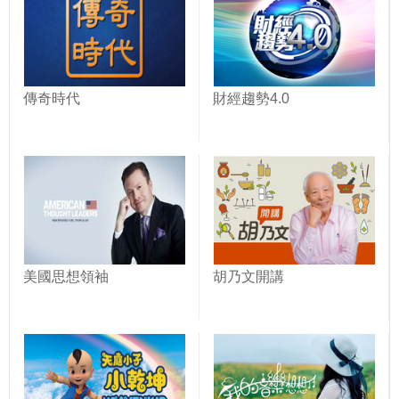
傳奇時代
財經趨勢4.0
美國思想領袖
胡乃文開講