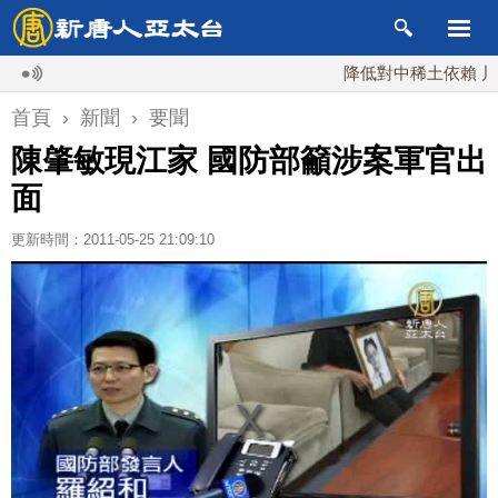
降低對中稀土依賴 川普宣布
首頁
›
新聞
›
要聞
陳肇敏現江家 國防部籲涉案軍官出
面
更新時間：2011-05-25 21:09:10