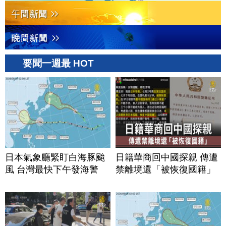
要聞一週最 HOT
日本氣象廳緊盯白海豚颱
日籍華商回中國探親 傳遭
風 台灣最快下午發海警
禁離境還「被恢復國籍」