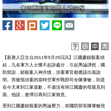
No compatible source was found for this video.
【新唐人亞太台2011年5月25日訊】江國慶錯殺案偵
結，九名軍方人士獲不起訴處分，引起輿論譁然，國
防部說，錯殺案人神共憤，涉案軍官都應該出面說
明。而被指涉案的當時空軍作戰部司令陳肇敏，則是
在今天來到江家道歉，不過沒有與江國慶的母親見到
面。他說，會擇日再到江家致意。
受到江國慶錯殺案的輿論壓力，前國防部長陳肇敏現