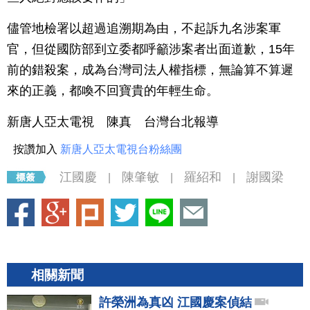
儘管地檢署以超過追溯期為由，不起訴九名涉案軍
官，但從國防部到立委都呼籲涉案者出面道歉，15年
前的錯殺案，成為台灣司法人權指標，無論算不算遲
來的正義，都喚不回寶貴的年輕生命。
新唐人亞太電視 陳真 台灣台北報導
按讚加入
新唐人亞太電視台粉絲團
江國慶
陳肇敏
羅紹和
謝國梁
|
|
|
相關新聞
許榮洲為真凶 江國慶案偵結