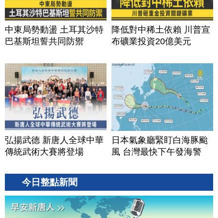
中東局勢動盪 土耳其沙特
降低對中稀土依賴 川普宣
巴基斯坦誓共同防禦
布礦業投資20億美元
弘揚武德 新唐人全球中華
日本氣象廳緊盯白海豚颱
傳統武術大賽將登場
風 台灣最快下午發海警
今日整點新聞