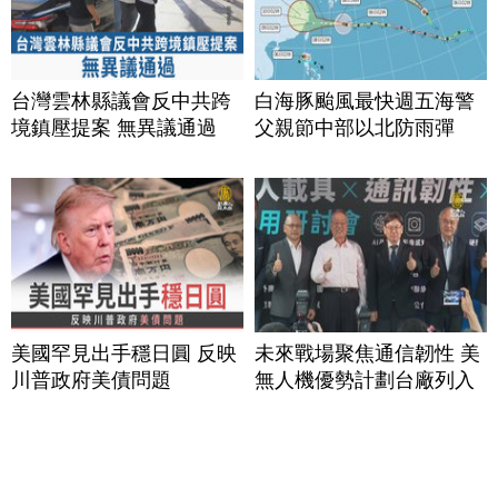
台灣雲林縣議會反中共跨
白海豚颱風最快週五海警
境鎮壓提案 無異議通過
父親節中部以北防雨彈
美國罕見出手穩日圓 反映
未來戰場聚焦通信韌性 美
川普政府美債問題
無人機優勢計劃台廠列入