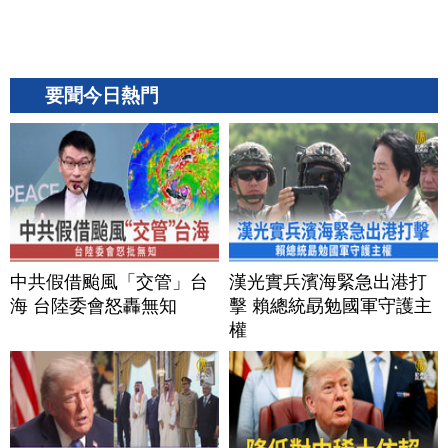
要聞今日熱門
中共假借颱風「交管」台
漢光實兵濱海緊急出港打
海 台陸委會怒轟無知
擊 賴總統勗勉國軍守護主
權