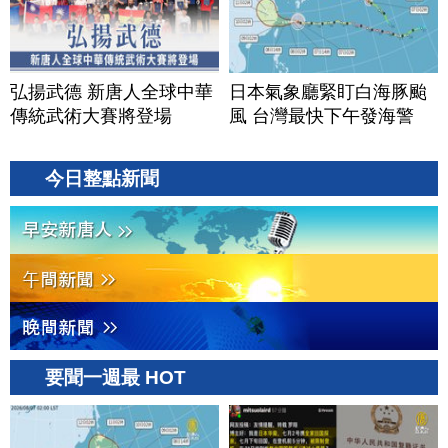
弘揚武德 新唐人全球中華
日本氣象廳緊盯白海豚颱
傳統武術大賽將登場
風 台灣最快下午發海警
今日整點新聞
要聞一週最 HOT