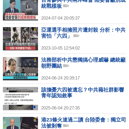
台青參與中共兩岸峰會 陸委會籲別成
統戰樣板
2024-07-04 20:05:37
亞運選手相擁照片遭封殺 分析：中共
害怕「六四」
2023-10-05 12:54:02
法務部析中共懲獨搞心理威嚇 總統籲
朝野團結
2024-06-24 20:39:17
該擔憂六四被遺忘？中共藉社群影響
青年認知敘事
2025-06-04 20:27:35
港23條火速過二讀 台陸委會：獨立司
法被剝奪