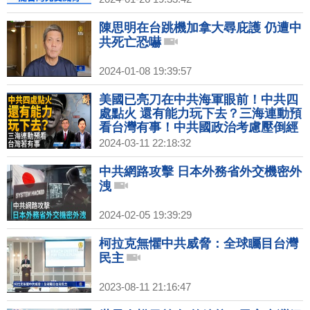
陳思明在台跳機加拿大尋庇護 仍遭中
共死亡恐嚇
2024-01-08 19:39:57
美國已亮刀在中共海軍眼前！中共四
處點火 還有能力玩下去？三海連動預
看台灣有事！中共國政治考慮壓倒經
濟 急速北韓化！價值前導 台灣擁有
2024-03-11 22:18:32
優秀鏈實力！｜吳嘉隆｜李世暉｜新
聞大破解 【2024年3月11日】
中共網路攻擊 日本外務省外交機密外
洩
2024-02-05 19:39:29
柯拉克無懼中共威脅：全球矚目台灣
民主
2023-08-11 21:16:47