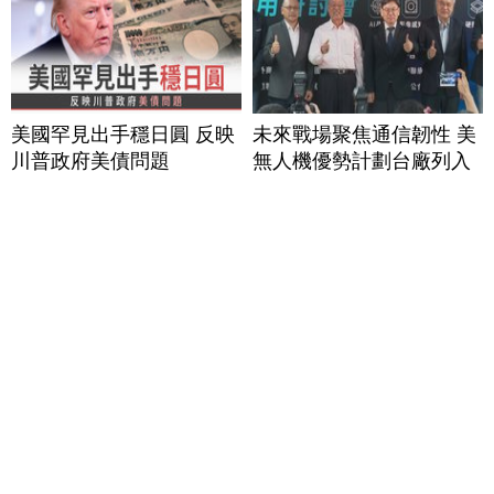
美國罕見出手穩日圓 反映
未來戰場聚焦通信韌性 美
川普政府美債問題
無人機優勢計劃台廠列入