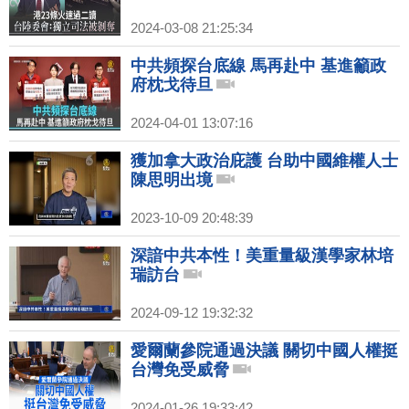
2024-03-08 21:25:34
中共頻探台底線 馬再赴中 基進籲政
府枕戈待旦
2024-04-01 13:07:16
獲加拿大政治庇護 台助中國維權人士
陳思明出境
2023-10-09 20:48:39
深諳中共本性！美重量級漢學家林培
瑞訪台
2024-09-12 19:32:32
愛爾蘭參院通過決議 關切中國人權挺
台灣免受威脅
2024-01-26 19:33:42