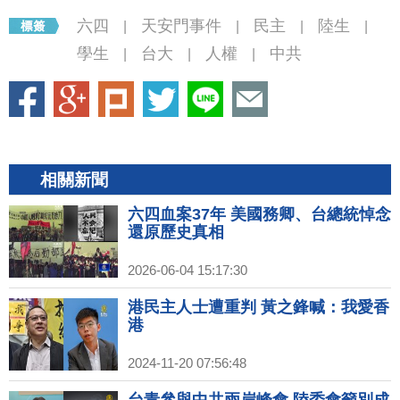
六四
天安門事件
民主
陸生
|
|
|
|
學生
台大
人權
中共
|
|
|
相關新聞
六四血案37年 美國務卿、台總統悼念
還原歷史真相
2026-06-04 15:17:30
港民主人士遭重判 黃之鋒喊：我愛香
港
2024-11-20 07:56:48