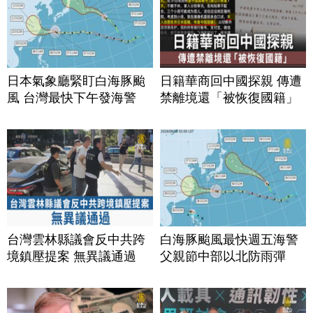
日本氣象廳緊盯白海豚颱
日籍華商回中國探親 傳遭
風 台灣最快下午發海警
禁離境還「被恢復國籍」
台灣雲林縣議會反中共跨
白海豚颱風最快週五海警
境鎮壓提案 無異議通過
父親節中部以北防雨彈