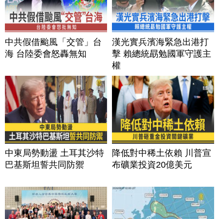
中共假借颱風「交管」台
漢光實兵濱海緊急出港打
海 台陸委會怒轟無知
擊 賴總統勗勉國軍守護主
權
中東局勢動盪 土耳其沙特
降低對中稀土依賴 川普宣
巴基斯坦誓共同防禦
布礦業投資20億美元