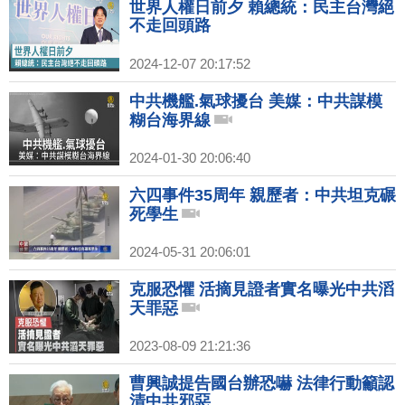
世界人權日前夕 賴總統：民主台灣絕
不走回頭路
2024-12-07 20:17:52
中共機艦.氣球擾台 美媒：中共謀模
糊台海界線
2024-01-30 20:06:40
六四事件35周年 親歷者：中共坦克碾
死學生
2024-05-31 20:06:01
克服恐懼 活摘見證者實名曝光中共滔
天罪惡
2023-08-09 21:21:36
曹興誠提告國台辦恐嚇 法律行動籲認
清中共邪惡