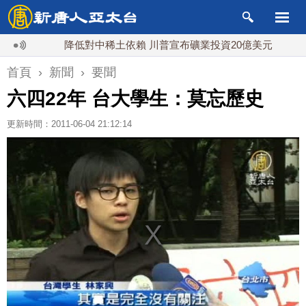
降低對中稀土依賴 川普宣布礦業投資20億美元
中東局
首頁
›
新聞
›
要聞
六四22年 台大學生：莫忘歷史
更新時間：2011-06-04 21:12:14