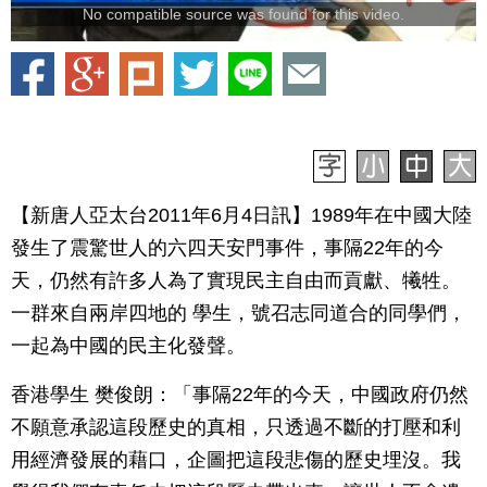
No compatible source was found for this video.
【新唐人亞太台2011年6月4日訊】1989年在中國大陸
發生了震驚世人的六四天安門事件，事隔22年的今
天，仍然有許多人為了實現民主自由而貢獻、犧牲。
一群來自兩岸四地的 學生，號召志同道合的同學們，
一起為中國的民主化發聲。
香港學生 樊俊朗：「事隔22年的今天，中國政府仍然
不願意承認這段歷史的真相，只透過不斷的打壓和利
用經濟發展的藉口，企圖把這段悲傷的歷史埋沒。我