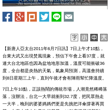
No compatible source was found for this video.
【新唐人亞太台2011年6月7日訊】7日上午才10點，
台東大武又出現焚風現象，預估下午會上看37度，就
連大台北地區也因為盆地地形加溫，溫度可能衝破36
度，全台都是炎熱的天氣，氣象局預測，高溫會持續
到8日星期三上午，直到午後才會有陣雨幫忙降溫度。
7日上午10點，正該熱鬧的傳統市場，人潮竟然稀稀落
落，沒辦法，台北一大早就衝到32.7度，把民眾熱走
一大半，晚到的婆婆媽媽們更是先挑把洋傘撐著再買