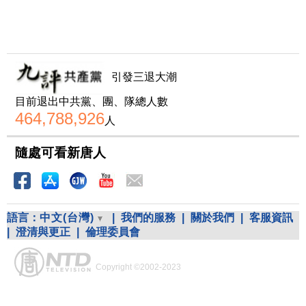
引發三退大潮
目前退出中共黨、團、隊總人數
464,788,926
人
隨處可看新唐人
語言：
中文(台灣)
|
我們的服務
|
關於我們
|
客服資訊
|
澄清與更正
|
倫理委員會
Copyright ©2002-2023