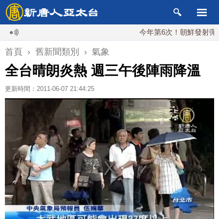
今年第6次！朝鮮發射彈道導彈
首頁
›
舊新聞類別
›
氣象
全台晴朗炎熱 週三午後陣雨降溫
更新時間：2011-06-07 21:44:25