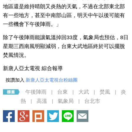
地區還是維持晴朗又炎熱的天氣，不過在北部東北部
有一些地方，甚至中南部山區，明天中午以後可能有
一些機會下午後陣雨。」
除了午後陣雨能讓氣溫掉回33度，氣象局也預估，8日
星期三西南風明顯減弱，台東大武地區終於可以擺脫
焚風情況。
新唐人亞太電視 綜合報導
按讚加入
新唐人亞太電視台粉絲團
午後陣雨
台東
大武
焚風
炎
|
|
|
|
熱
高溫
氣象局
台北市
|
|
|