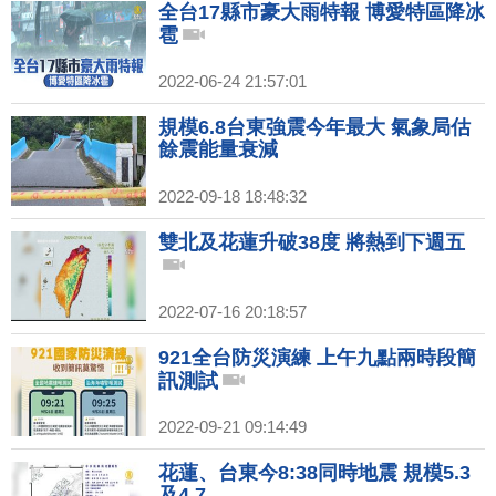
全台17縣市豪大雨特報 博愛特區降冰
雹
2022-06-24 21:57:01
規模6.8台東強震今年最大 氣象局估
餘震能量衰減
2022-09-18 18:48:32
雙北及花蓮升破38度 將熱到下週五
2022-07-16 20:18:57
921全台防災演練 上午九點兩時段簡
訊測試
2022-09-21 09:14:49
花蓮、台東今8:38同時地震 規模5.3
及4.7