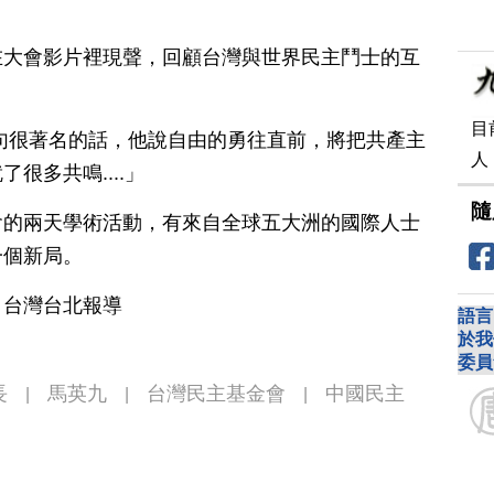
在大會影片裡現聲，回顧台灣與世界民主鬥士的互
目
句很著名的話，他說自由的勇往直前，將把共產主
人
很多共鳴....」
隨
會的兩天學術活動，有來自全球五大洲的國際人士
一個新局。
 台灣台北報導
語言
於我
委員
長
馬英九
台灣民主基金會
中國民主
|
|
|