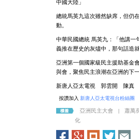
中國大陸」
總統馬英九這次雖然缺席，但仍
動。
中華民國總統 馬英九：「他講一
義推在歷史的灰燼中，那句話造就了
亞洲第一個國家級民主援助基金
與會，聚焦民主浪潮在亞洲的下
新唐人亞太電視 郭雲開 陳真
按讚加入
新唐人亞太電視台粉絲團
亞洲民主大會
蕭萬
|
化