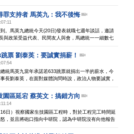
麼敢當台北市長？柯文哲回說，馬英九都可以當了，他有
得罪支持者 馬英九：我不後悔
:07:11
到。馬英九總統今天(20日)發表就職七週年談話，邀請
首長與政策受益代表、民間友人與會，馬總統一一細數七
對於過去的支持者也反對他，馬英九說自己過意不去，但
要做，他從不後悔。
3跳票 劉泰英：要誠實捐薪！
:07:54
總統馬英九當年承諾若633跳票就捐出一半的薪水，今
董事長劉泰英，在面對媒體詢問時說，政治人物要誠實，
麼就要捐出來，給國家。
技園區延宕 蔡英文：搞錯方向
:11:14
16日）視察國家生技園區工程時，對於工程完工時間延
憤怒，並且將砲口指向中研院，認為中研院沒有向他報告
相當意外。