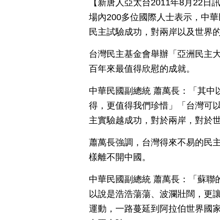
【新唐人亞太台2011年8月22
場內200多位國際人士表示，中
民主試驗成功，對兩岸以及世界
台灣民主基金會舉辦「亞洲民主
百年來最值得欣慰的成就。
中華民國副總統 蕭萬長：「其中
得，更值得我們珍惜」「台灣可
主實驗越成功，對於兩岸，對於
蕭萬長強調，台灣得來不易的民
樣離不開中國。
中華民國副總統 蕭萬長：「蘇聯
以說是浩浩蕩蕩、波瀾壯闊，更
運動，一路蔓延到阿拉伯世界國