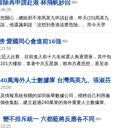
排除再申請赴港 林飛帆妙回
:46:35
您關心，總統府不准馬英九申請赴港，昨天(15)馬英九
演說，他還諷刺說「沒想到香港這麼危險」。而今天早
也召開記者會，再次表達遺憾，強調不排除再次申請前往
人榜 愛國同心會進前16強
:21:55
十大惡人比賽，目前進入前十六名候選人角逐寶座，其中包
101大樓前，拿著中共五星旗，散布共產思想，甚至攻
員與路人的愛國同心會，也在惡榜名單上。
240萬海外人士數據庫 台灣馬英九、張淑芬
:25:00
軍及情報系統有關的深圳振華數據公司，標榜自己利用遍
個收集點，建立超過240萬筆的海外重要人士數據庫。
亞洲電台取得名單，發布台灣受害名單，包含，前總統馬
黨主席宋楚瑜、外交部長吳釗燮、前台積電董事長張忠謀
」變不排斥統一 六都藍將反應各不同
芬、國安局副局長胡木源、李登輝孫女李坤儀、前國安局
:15:25