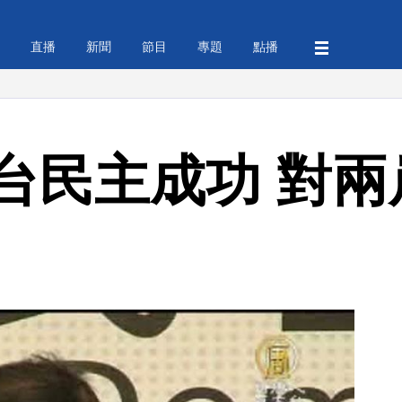
直播
新聞
節目
專題
點播
台民主成功 對兩