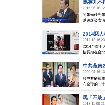
馬英九不
2016-06-16 12
午報頭條先帶
以錄影發表
上，馬英九
香港。
2014惡
2014-12-16 23
2014台灣
括長期在台北
擊法輪功學
中共蒐集
2020-09-16 13
在列
與中共解放
布全球的二十
對此，自由
英九、親民
馬「不統
的夫人張淑
2018-11-08 21