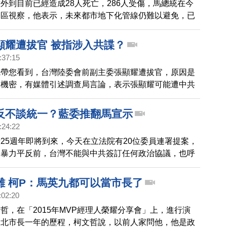
外到目前已經造成28人死亡，286人受傷，馬總統在今
災區視察，他表示，未來都市地下化管線仍難以避免，已
院通令各縣市，詳查地下管線。
顯耀遭拔官 被指涉入共諜？
:37:15
先帶您看到，台灣陸委會前副主委張顯耀遭拔官，原因是
家機密，有媒體引述調查局言論，表示張顯耀可能遭中共
諜，最快明天被約談，今天，張顯耀召開記者會，激動反
反不談統一？藍委推翻馬宣示
:24:22
25週年即將到來，今天在立法院有20位委員連署提案，
家暴力平反前，台灣不能與中共簽訂任何政治協議，也呼
九之前所提的「六四不平反統一不能談」主張，不過，提
民黨委員反對，沒有通過。
難 柯P：馬英九都可以當市長了
:02:20
哲，在「2015年MVP經理人榮耀分享會」上，進行演
台北市長一年的歷程，柯文哲說，以前人家問他，他是政