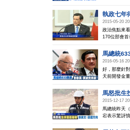
治素人，怎
什麼困難？
執政七年
2015-05-20 20
政治焦點來看
170位部會
年來政績，
該做的還是
馬總統63
2016-05-16 20
好，那麼針對
天前開發金
做不到，那
馬怒批生
2015-12-17 20
馬總統昨天（
宕表示驚訝
工程延宕，