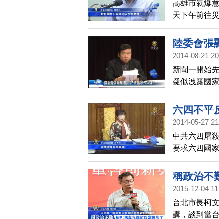
高雄市氣爆意
天下午前往
經要求行政
陸委會張
2014-08-21 20
新聞一開始
疑似洩露國
吸收成為共
駁。
六四不平
2014-05-27 21
中共六四屠殺
要求六四國
應總統馬英
案卻遭到國
稱政治不
2015-12-04 11
台北市長柯文
講，談到當