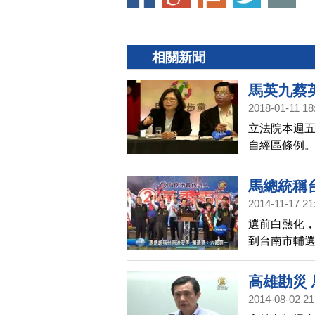
相關新聞
馬英九蔡
2018-01-11 18
立法院本週五
自經區條例
取得成果，
下防線，也
馬總統稱
2014-11-17 21
選前白熱化，
到台南市輔
卻是五都最
德，(17日)
高雄勘災
2014-08-02 21