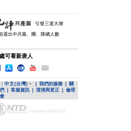
引發三退大潮
前退出中共黨、團、隊總人數
處可看新唐人
：
中文(台灣)
|
我們的服務
|
關
們
|
客服資訊
|
澄清與更正
|
倫理
會
Copyright ©2002-2023