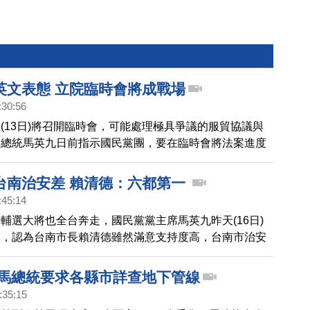
英文表態 立院臨時會將成戰場
:30:56
(13日)將召開臨時會，可能處理極具爭議的服貿協議與
。總統馬英九日前指示國民黨團，要在臨時會將法案進度
不過，民進黨主席蔡英文也說出重話，表示在野一定會設
預告臨時會恐怕將成為戰場。
台南治安差 賴清德：六都第一
:45:14
輔選大將也全台奔走，國民黨黨主席馬英九昨天(16日)
選，認為台南市長賴清德雖然滿意支持度高，台南市治安
後一名，城市的競爭力也不足，今天正式請假競選的賴清
對此做出回應。
 馬總統要求各縣市詳查地下管線
:35:15