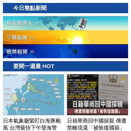
今日整點新聞
要聞一週最 HOT
日本氣象廳緊盯白海豚颱
日籍華商回中國探親 傳遭
風 台灣最快下午發海警
禁離境還「被恢復國籍」