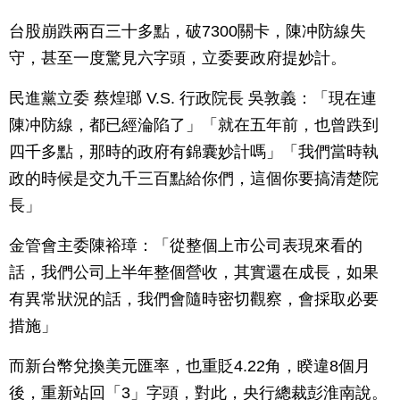
台股崩跌兩百三十多點，破7300關卡，陳冲防線失
守，甚至一度驚見六字頭，立委要政府提妙計。
民進黨立委 蔡煌瑯 V.S. 行政院長 吳敦義：「現在連
陳冲防線，都已經淪陷了」「就在五年前，也曾跌到
四千多點，那時的政府有錦囊妙計嗎」「我們當時執
政的時候是交九千三百點給你們，這個你要搞清楚院
長」
金管會主委陳裕璋：「從整個上市公司表現來看的
話，我們公司上半年整個營收，其實還在成長，如果
有異常狀況的話，我們會隨時密切觀察，會採取必要
措施」
而新台幣兌換美元匯率，也重貶4.22角，睽違8個月
後，重新站回「3」字頭，對此，央行總裁彭淮南說。