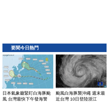
要聞今日熱門
日本氣象廳緊盯白海豚颱
颱風白海豚襲沖繩 週末最
風 台灣最快下午發海警
近台灣 10日登陸浙江