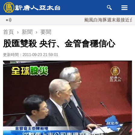
颱風白海豚週末最接近台灣 最
首頁
›
新聞
›
要聞
股匯雙殺 央行、金管會穩信心
更新時間：2011-09-23 21:59:01