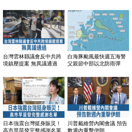
台灣雲林縣議會反中共跨
白海豚颱風最快週五海警
境鎮壓提案 無異議通過
父親節中部以北防雨彈
日本強震台灣挺身賑災！
川普戴維營內閣會議 預告
高市早苗發完整感謝名單
數週內重擊伊朗