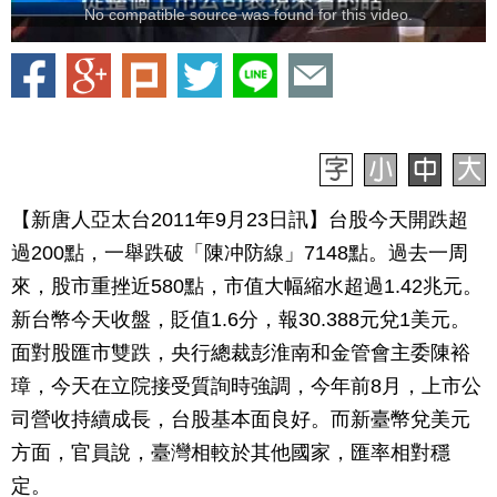
No compatible source was found for this video.
【新唐人亞太台2011年9月23日訊】台股今天開跌超
過200點，一舉跌破「陳冲防線」7148點。過去一周
來，股市重挫近580點，市值大幅縮水超過1.42兆元。
新台幣今天收盤，貶值1.6分，報30.388元兌1美元。
面對股匯市雙跌，央行總裁彭淮南和金管會主委陳裕
璋，今天在立院接受質詢時強調，今年前8月，上市公
司營收持續成長，台股基本面良好。而新臺幣兌美元
方面，官員說，臺灣相較於其他國家，匯率相對穩
定。