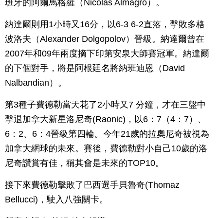
班牙的阿爾馬格羅（Nicolas Almagro）。
納達爾則用1小時又16分，以6-3 6-2直落，擊敗多格
波洛夫（Alexander Dolgopolov）晉級。納達爾曾在
2007年和09年兩度摘下印第安泉大師賽冠軍。納達爾
的下個對手，將是阿根廷名將納班迪恩（David
Nalbandian）。
第3種子費德勒當天花了2小時又7 分鐘，才在三盤中
擊退加拿大新星洛尼奇(Raonic)，以6：7（4：7）、
6：2、6：4晉級第四輪。今年21歲的拉奧尼奇被視為
加拿大網球的未來。賽後，費德勒對小自己10歲的洛
尼奇讚賞有佳，稱其會是未來的TOP10。
接下來費德勒擊敗了巴西選手貝魯奇(Thomaz
Bellucci)，駛入八強關卡。