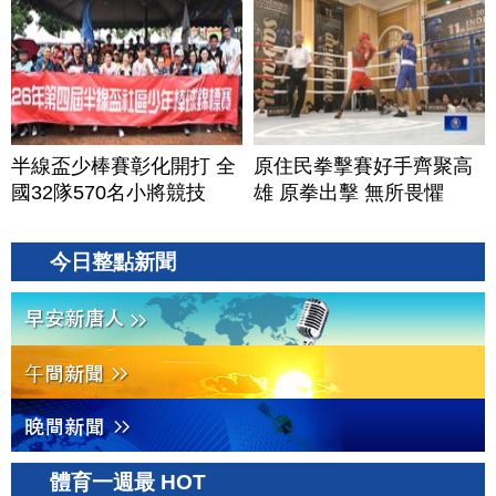
半線盃少棒賽彰化開打 全
原住民拳擊賽好手齊聚高
國32隊570名小將競技
雄 原拳出擊 無所畏懼
今日整點新聞
體育一週最 HOT