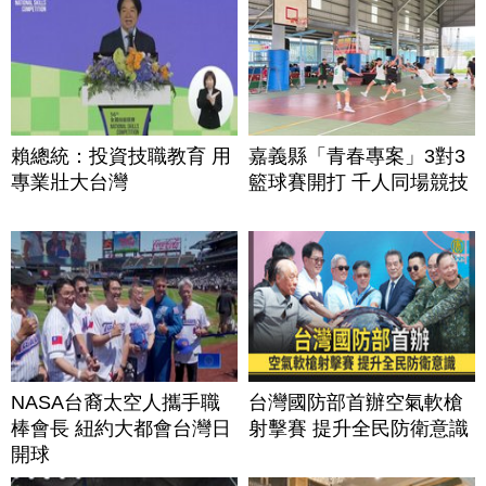
賴總統：投資技職教育 用
嘉義縣「青春專案」3對3
專業壯大台灣
籃球賽開打 千人同場競技
NASA台裔太空人攜手職
台灣國防部首辦空氣軟槍
棒會長 紐約大都會台灣日
射擊賽 提升全民防衛意識
開球