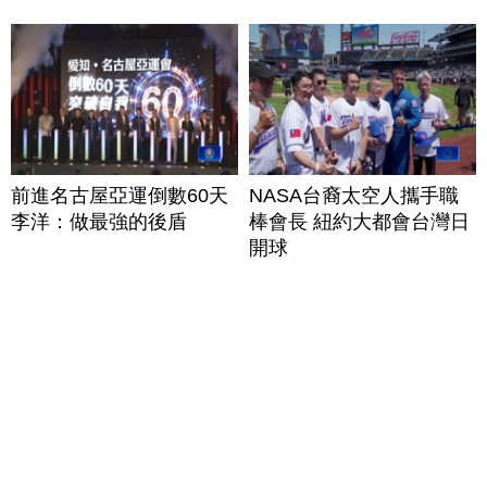
前進名古屋亞運倒數60天
NASA台裔太空人攜手職
李洋：做最強的後盾
棒會長 紐約大都會台灣日
開球