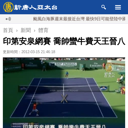
颱風白海豚週末最接近台灣 最快9日可能登陸中國
首頁
›
新聞
›
體育
印第安泉網賽 喬帥蠻牛費天王晉八
更新時間：2012-03-15 21:46:18