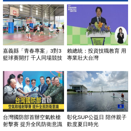
嘉義縣「青春專案」3對3
賴總統：投資技職教育 用
籃球賽開打 千人同場競技
專業壯大台灣
台灣國防部首辦空氣軟槍
彰化SUP公益日 陪伴親子
射擊賽 提升全民防衛意識
歡度夏日時光