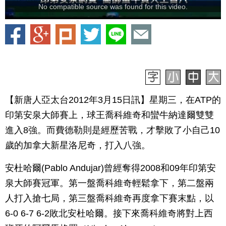
No compatible source was found for this video.
【新唐人亞太台2012年3月15日訊】星期三，在ATP的
印第安泉大師賽上，球王喬科維奇和蠻牛納達爾雙雙
進入8強。而費德勒則是經歷苦戰，才擊敗了小自己10
歲的加拿大新星洛尼奇，打入八強。
安杜哈爾(Pablo Andujar)曾經奪得2008和09年印第安
泉大師賽冠軍。第一盤喬科維奇輕鬆拿下，第二盤兩
人打入搶七局，第三盤喬科維奇再度拿下賽末點，以
6-0 6-7 6-2敗北安杜哈爾。接下來喬科維奇將對上西