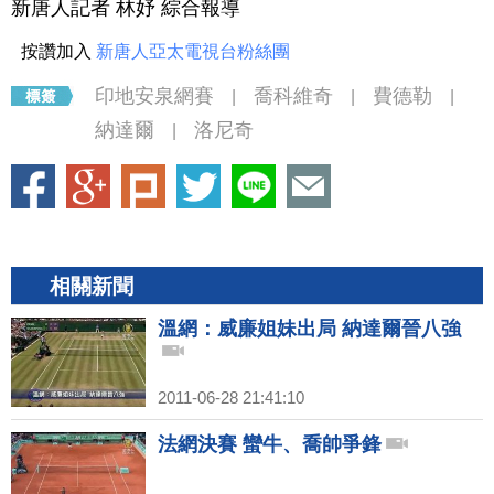
新唐人記者 林妤 綜合報導
按讚加入
新唐人亞太電視台粉絲團
印地安泉網賽
喬科維奇
費德勒
|
|
|
納達爾
洛尼奇
|
相關新聞
溫網：威廉姐妹出局 納達爾晉八強
2011-06-28 21:41:10
法網決賽 蠻牛、喬帥爭鋒