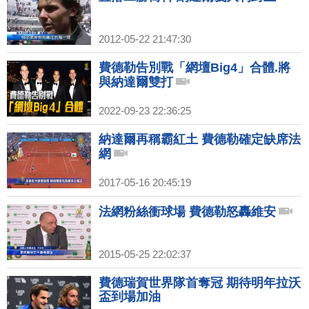
2012-05-22 21:47:30
費德勒告別戰「網壇Big4」合體.將
與納達爾雙打
2022-09-23 22:36:25
納達爾再稱霸紅土 費德勒確定缺席法
網
2017-05-16 20:45:19
法網粉絲衝球場 費德勒怒轟維安
2015-05-25 22:02:37
費德瑞賀世界隊首奪冠 期待明年拉沃
盃到場加油