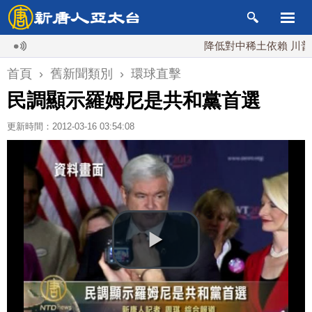
降低對中稀土依賴 川普宣布
首頁
›
舊新聞類別
›
環球直擊
民調顯示羅姆尼是共和黨首選
更新時間：2012-03-16 03:54:08