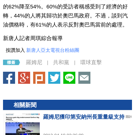
的62%降至54%。60%的受訪者稱感受到了經濟的好
轉，44%的人將其歸功於奧巴馬政府。不過，談到汽
油價格時，有61%的人表示反對奧巴馬當前的處理。
新唐人記者周琪綜合報導
按讚加入
新唐人亞太電視台粉絲團
羅姆尼
共和黨
環球直擊
|
|
相關新聞
羅姆尼獲印第安納州長重量級支持