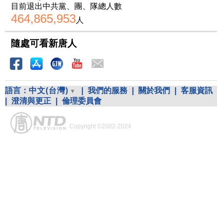
目前退出中共黨、團、隊總人數
464,865,953
人
隨處可看新唐人
語言：
中文(台灣)
|
我們的服務
|
關於我們
|
客服資訊
|
澄清與更正
|
倫理委員會
Copyright ©2002-2024