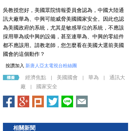
吳教授您好，美國眾院情報委員會認為，中國大陸通
訊大廠華為、中興可能威脅美國國家安全。因此也認
為美國政府的系統，尤其是敏感單位的系統，不應該
採用華為或中興的設備，甚至連華為、中興的零組件
都不應該用。請教老師，您怎麼看在美國大選前美國
國會的這個動作？
按讚加入
新唐人亞太電視台粉絲團
經濟焦點
美國國會
華為
通訊大
|
|
|
廠
國家安全
|
相關新聞