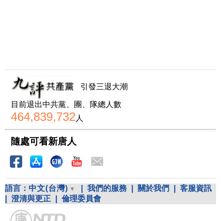
引發三退大潮
目前退出中共黨、團、隊總人數
464,839,732
人
隨處可看新唐人
語言：
中文(台灣)
|
我們的服務
|
關於我們
|
客服資訊
|
澄清與更正
|
倫理委員會