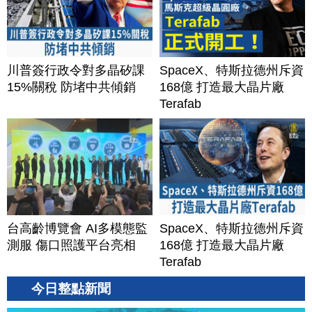
川普簽行政令對多晶矽課
SpaceX、特斯拉德州斥資
15%關稅 防堵中共傾銷
168億 打造最大晶片廠
Terafab
台高齡博覽會 AI多模態監
SpaceX、特斯拉德州斥資
測服 傷口照護平台亮相
168億 打造最大晶片廠
Terafab
今日整點新聞