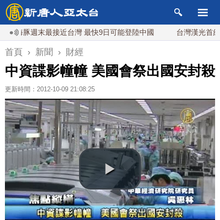
海豚週末最接近台灣 最快9日可能登陸中國
台灣漢光首結合城鎮
首頁
›
新聞
›
財經
中資諜影幢幢 美國會祭出國安封殺
更新時間：2012-10-09 21:08:25