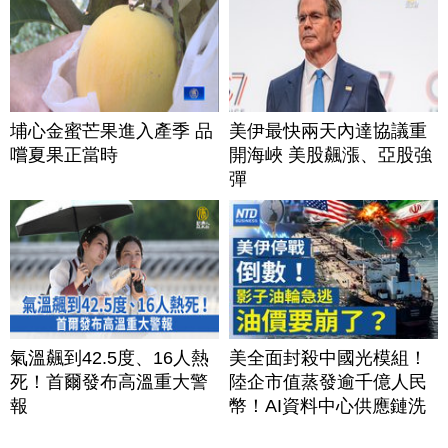
埔心金蜜芒果進入產季 品
美伊最快兩天內達協議重
嚐夏果正當時
開海峽 美股飆漲、亞股強
彈
氣溫飆到42.5度、16人熱
美全面封殺中國光模組！
死！首爾發布高溫重大警
陸企市值蒸發逾千億人民
報
幣！AI資料中心供應鏈洗
牌？台灣喜迎轉單！成關