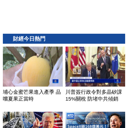
財經今日熱門
埔心金蜜芒果進入產季 品
川普簽行政令對多晶矽課
嚐夏果正當時
15%關稅 防堵中共傾銷