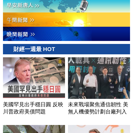
財經一週最 HOT
美國罕見出手穩日圓 反映
未來戰場聚焦通信韌性 美
川普政府美債問題
無人機優勢計劃台廠列入