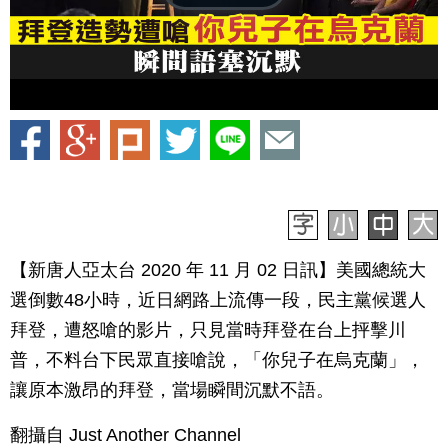
【新唐人亞太台 2020 年 11 月 02 日訊】美國總統大
選倒數48小時，近日網路上流傳一段，民主黨候選人
拜登，遭怒嗆的影片，只見當時拜登在台上抨擊川
普，不料台下民眾直接嗆說，「你兒子在烏克蘭」，
讓原本激昂的拜登，當場瞬間沉默不語。
翻攝自 Just Another Channel