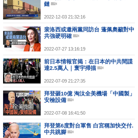
鏈
2022-12-03 21:32:16
裴洛西或邀兩黨同訪台 蓬佩奧籲對中
共強硬明確
2022-07-27 13:16:19
前日本情報官揭：在日本的中共間諜
達2.5萬人｜寰宇掃描
2022-07-09 21:27:35
拜登砸10億 淘汰全美機場「中國製」
安檢設備
2022-07-08 16:41:50
拜登第6度對台軍售 白宮稱加快交付.
中共跳腳