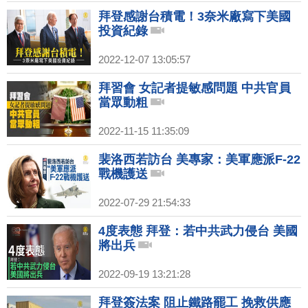
拜登感謝台積電！3奈米廠寫下美國
投資紀錄
2022-12-07 13:05:57
拜習會 女記者提敏感問題 中共官員
當眾動粗
2022-11-15 11:35:09
裴洛西若訪台 美專家：美軍應派F-22
戰機護送
2022-07-29 21:54:33
4度表態 拜登：若中共武力侵台 美國
將出兵
2022-09-19 13:21:28
拜登簽法案 阻止鐵路罷工 挽救供應