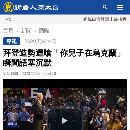
颱風白海豚週末最接近台灣 
首頁
›
新聞
›
國際
專題
2020美國大選
拜登造勢遭嗆「你兒子在烏克蘭」
瞬間語塞沉默
更新時間：2020-11-02 20:58:13