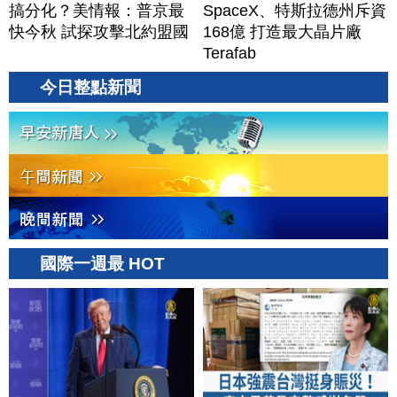
搞分化？美情報：普京最
SpaceX、特斯拉德州斥資
快今秋 試探攻擊北約盟國
168億 打造最大晶片廠
Terafab
今日整點新聞
國際一週最 HOT