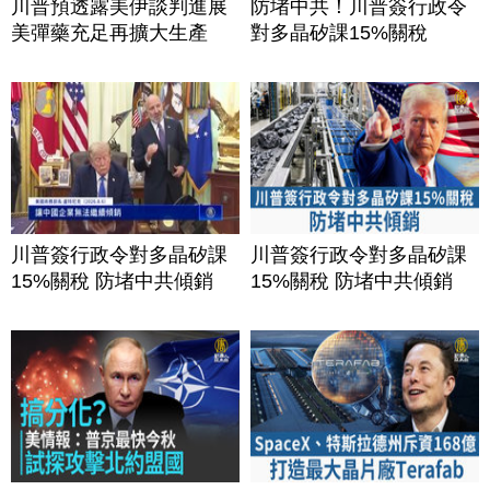
川普預透露美伊談判進展
防堵中共！川普簽行政令
美彈藥充足再擴大生產
對多晶矽課15%關稅
川普簽行政令對多晶矽課
川普簽行政令對多晶矽課
15%關稅 防堵中共傾銷
15%關稅 防堵中共傾銷