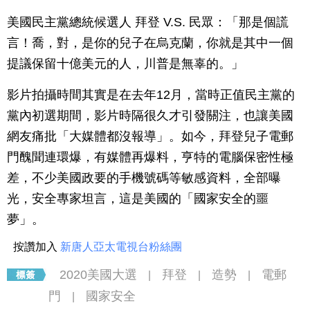
美國民主黨總統候選人 拜登 V.S. 民眾：「那是個謊
言！喬，對，是你的兒子在烏克蘭，你就是其中一個
提議保留十億美元的人，川普是無辜的。」
影片拍攝時間其實是在去年12月，當時正值民主黨的
黨內初選期間，影片時隔很久才引發關注，也讓美國
網友痛批「大媒體都沒報導」。如今，拜登兒子電郵
門醜聞連環爆，有媒體再爆料，亨特的電腦保密性極
差，不少美國政要的手機號碼等敏感資料，全部曝
光，安全專家坦言，這是美國的「國家安全的噩
夢」。
按讚加入
新唐人亞太電視台粉絲團
2020美國大選
拜登
造勢
電郵
|
|
|
門
國家安全
|