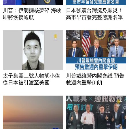
川普：伊朗擁核夢碎 海峽
日本強震台灣挺身賑災！
即將恢復通航
高市早苗發完整感謝名單
太子集團二號人物胡小偉
川普戴維營內閣會議 預告
從日本被引渡至美國
數週內重擊伊朗