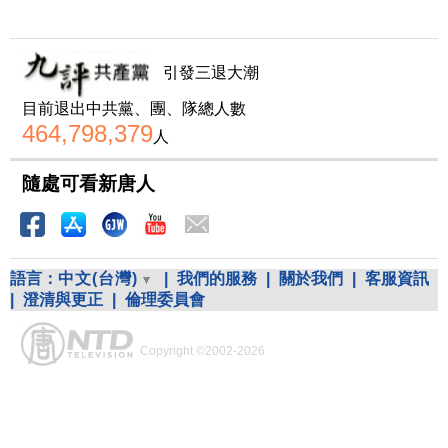
引發三退大潮
目前退出中共黨、團、隊總人數
464,798,379
人
隨處可看新唐人
語言：
中文(台灣)
|
我們的服務
|
關於我們
|
客服資訊
|
澄清與更正
|
倫理委員會
Copyright ©2002-2026