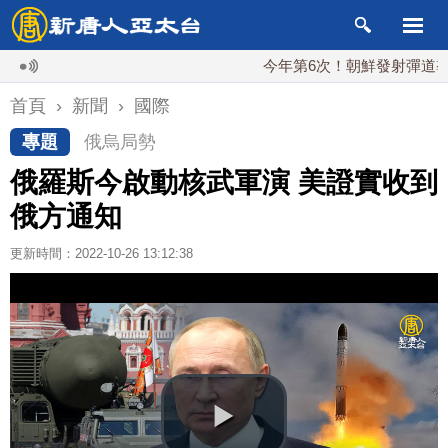
今年第6次！朝鮮發射彈道導彈 落日
首頁
›
新聞
›
國際
專題
俄烏局勢
俄羅斯今啟動核武軍演 美證實收到
俄方通知
更新時間：2022-10-26 13:12:38