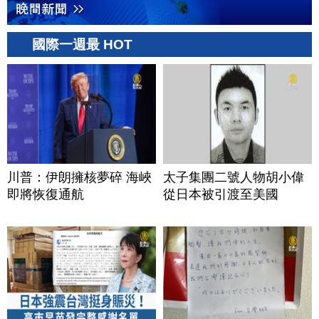
國際一週最 HOT
川普：伊朗擁核夢碎 海峽
太子集團二號人物胡小偉
即將恢復通航
從日本被引渡至美國