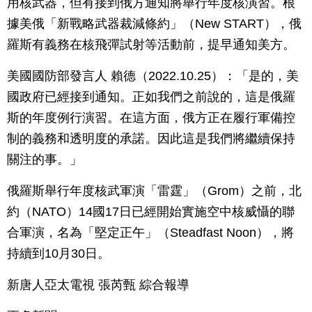
用核武器，但有接到俄方通知將舉行年度核演習。根
據美俄「新戰略武器裁減條約」（New START），俄
羅斯有義務在核飛彈試射等活動前，提早通知美方。
美國國防部發言人 賴德（2022.10.25）：「是的，美
國政府已經接到通知。正如我們之前說的，這是俄羅
斯的年度例行演習。在這方面，俄方正在履行軍備控
制的義務和透明度的承諾。因此這是我們將繼續保持
關注的事。」
俄羅斯舉行年度核武軍演「雷霆」（Grom）之前，北
約（NATO）14國17日已經開始實施空中核威懾的聯
合軍演，名為「堅定正午」（Steadfast Noon），將
持續到10月30日。
新唐人亞太電視 張芮甄 綜合報導