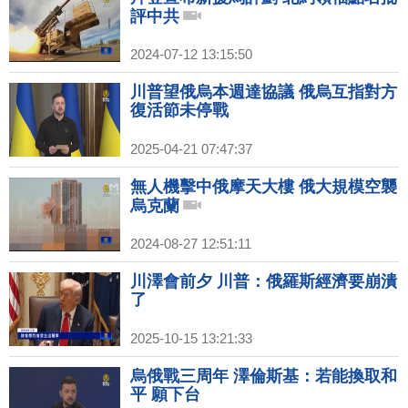
評中共
2024-07-12 13:15:50
川普望俄烏本週達協議 俄烏互指對方
復活節未停戰
2025-04-21 07:47:37
無人機擊中俄摩天大樓 俄大規模空襲
烏克蘭
2024-08-27 12:51:11
川澤會前夕 川普：俄羅斯經濟要崩潰
了
2025-10-15 13:21:33
烏俄戰三周年 澤倫斯基：若能換取和
平 願下台