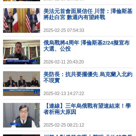
美法元首會面展信任 川普：澤倫斯基
將赴白宮 數週內有望終戰
2025-02-25 07:54:33
俄烏戰將4周年 澤倫斯基2/24擬宣布
大選、公投
2026-02-11 20:43:20
美防長：抗共要擺優先 烏克蘭入北約
不現實
2025-02-13 14:27:22
【連線】三年烏俄戰有望速結束！學
者析兩大原因
2025-02-25 08:21:12