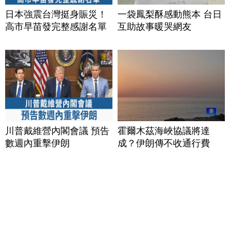
日本強震台灣挺身賑災！
一袋鳳梨酥感動熊本 台日
高市早苗發完整感謝名單
互助故事暖哭網友
川普戴維營內閣會議 預告
霍爾木茲海峽協議將達
數週內重擊伊朗
成？伊朗傳不收通行費