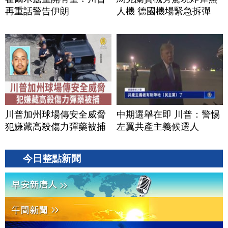
再重話警告伊朗
人機 德國機場緊急拆彈
川普加州球場傳安全威脅
中期選舉在即 川普：警惕
犯嫌藏高殺傷力彈藥被捕
左翼共產主義候選人
今日整點新聞