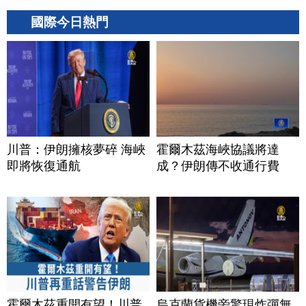
國際今日熱門
川普：伊朗擁核夢碎 海峽
霍爾木茲海峽協議將達
即將恢復通航
成？伊朗傳不收通行費
霍爾木茲重開有望！川普
烏克蘭貨機旁驚現炸彈無