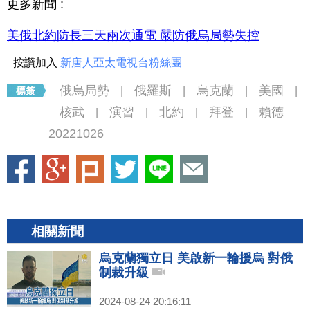
更多新聞 :
美俄北約防長三天兩次通電 嚴防俄烏局勢失控
按讚加入
新唐人亞太電視台粉絲團
俄烏局勢
俄羅斯
烏克蘭
美國
|
|
|
|
核武
演習
北約
拜登
賴德
|
|
|
|
20221026
相關新聞
烏克蘭獨立日 美啟新一輪援烏 對俄
制裁升級
2024-08-24 20:16:11