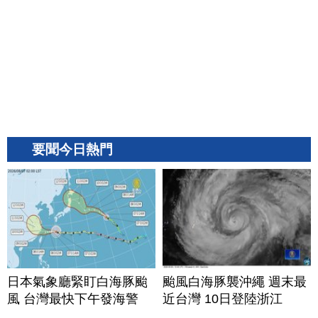
要聞今日熱門
日本氣象廳緊盯白海豚颱
颱風白海豚襲沖繩 週末最
風 台灣最快下午發海警
近台灣 10日登陸浙江