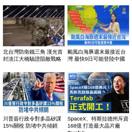
北台灣防衛鐵三角 漢光首
颱風白海豚週末最接近台
封淡江大橋驗證阻敵戰略
灣 最快9日可能登陸中國
川普簽行政令對多晶矽課
SpaceX、特斯拉德州斥資
15%關稅 防堵中共傾銷
168億 打造最大晶片廠