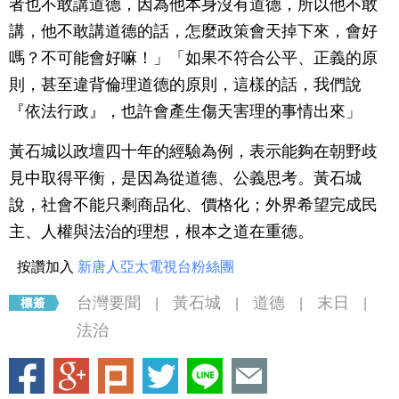
者也不敢講道德，因為他本身沒有道德，所以他不敢
講，他不敢講道德的話，怎麼政策會天掉下來，會好
嗎？不可能會好嘛！」「如果不符合公平、正義的原
則，甚至違背倫理道德的原則，這樣的話，我們說
『依法行政』，也許會產生傷天害理的事情出來」
黃石城以政壇四十年的經驗為例，表示能夠在朝野歧
見中取得平衡，是因為從道德、公義思考。黃石城
說，社會不能只剩商品化、價格化；外界希望完成民
主、人權與法治的理想，根本之道在重德。
按讚加入
新唐人亞太電視台粉絲團
台灣要聞
黃石城
道德
末日
|
|
|
|
法治