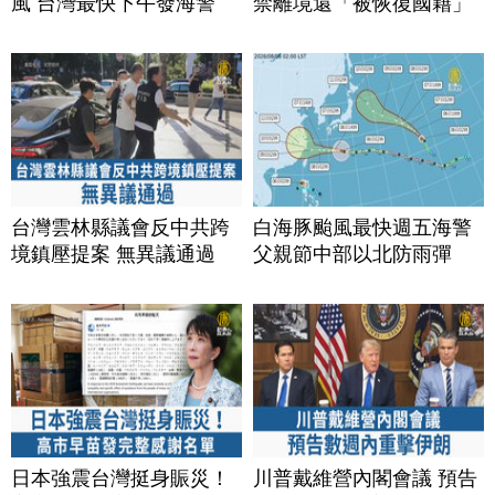
風 台灣最快下午發海警
禁離境還「被恢復國籍」
台灣雲林縣議會反中共跨
白海豚颱風最快週五海警
境鎮壓提案 無異議通過
父親節中部以北防雨彈
日本強震台灣挺身賑災！
川普戴維營內閣會議 預告