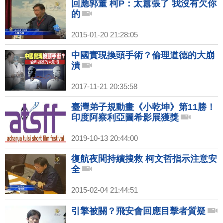
回應郭董 柯P：太囂張了 我沒有欠你
的
2015-01-20 21:28:05
中國實現換頭手術？倫理道德的大崩
潰
2017-11-21 20:35:58
臺灣弟子規動畫《小乾坤》第11勝！
印度阿察利亞圖希影展獲獎
2019-10-13 20:44:00
復航夜間持續搜救 柯文哲指示注意安
全
2015-02-04 21:44:51
引擎被關？飛安會回應目擊者質疑