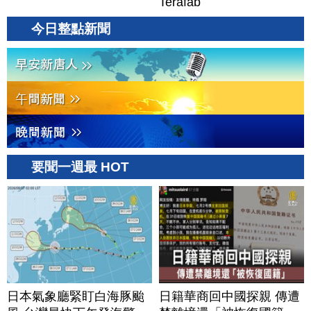
Terafab
今日整點新聞
要聞一週最 HOT
日本氣象廳緊盯白海豚颱
日籍華商回中國探親 傳遭