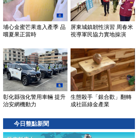
埔心金蜜芒果進入產季 品
屏東城鎮韌性演習 周春米
嚐夏果正當時
視導軍民協力實地操演
彰化縣強化警用車輛 提升
生態殺手「銀合歡」翻轉
治安網機動力
成社區綠金產業
今日整點新聞