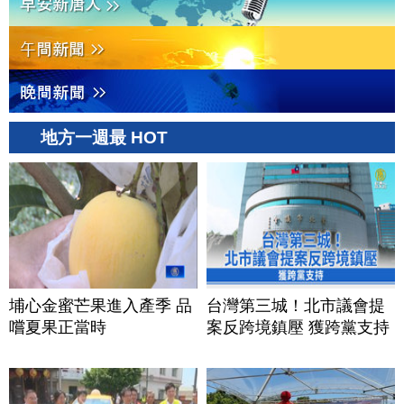
地方一週最 HOT
埔心金蜜芒果進入產季 品
台灣第三城！北市議會提
嚐夏果正當時
案反跨境鎮壓 獲跨黨支持