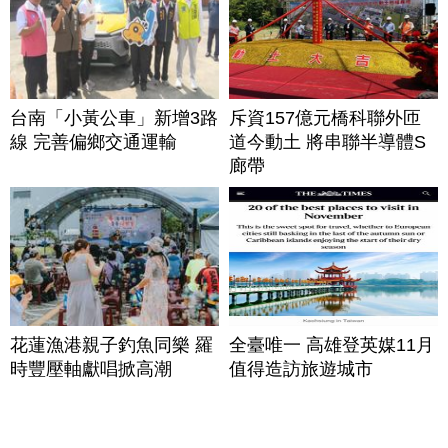
台南「小黃公車」新增3路
斥資157億元橋科聯外匝
線 完善偏鄉交通運輸
道今動土 將串聯半導體S
廊帶
花蓮漁港親子釣魚同樂 羅
全臺唯一 高雄登英媒11月
時豐壓軸獻唱掀高潮
值得造訪旅遊城市