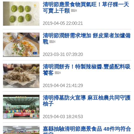
清明節應景食物買氣旺！草仔粿一天
可賣上千顆
2019-04-05 22:00:21
清明節潤餅需求增加 餅皮業者加爐備
戰
2023-03-31 07:39:20
清明潤餅夯！特製辣椒醬.豐盛配料吸
饕客
2019-04-04 21:41:29
清明掃墓防火宣導 麻豆柚農共同守護
柚子
2019-04-03 18:24:53
嘉縣抽驗清明節應景食品 48件均符合