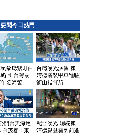
要聞今日熱門
本氣象廳緊盯白
台灣漢光演習 賴
颱風 台灣最
清德搭裝甲車進駐
下午發海警
衡山指揮所
T公開台美海巡
配合漢光 總統賴
 余茂春：東
清德親登雲豹前進