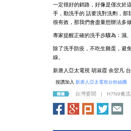
一定很好的銷路，好像是僅次於
手，勤洗手的 話要洗對洗劑，那
很有效，那我們會盡量想辦法多
專家提醒正確的洗手步驟為：濕
除了洗手防疫，不吃生雞蛋，避
線。
新唐人亞太電視 胡淑霞 余翌凡 
按讚加入
新唐人亞太電視台粉絲團
台灣要聞
H7N9禽
|