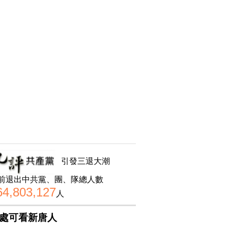
引發三退大潮
前退出中共黨、團、隊總人數
64,803,127
人
處可看新唐人