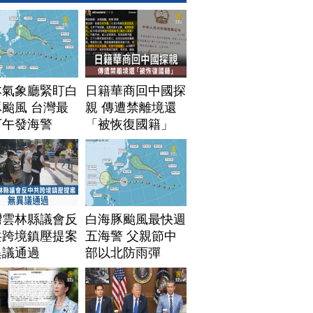
本氣象廳緊盯白
日籍華商回中國探
颱風 台灣最
親 傳遭禁離境還
下午發海警
「被恢復國籍」
灣雲林縣議會反
白海豚颱風最快週
共跨境鎮壓提案
五海警 父親節中
異議通過
部以北防雨彈