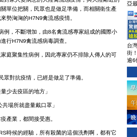
亞
相關單位把關，民眾也是做足準備，而相關衛生產
來勢洶洶的H7N9禽流感疫情。
診病例，不斷增加，由8名禽流感專家組成的國際小
進行H7N9禽流感病毒調查。
台
街
現家庭聚集性病例，因此專家仍不排除人傳人的可
逾6
茶
攻
過民眾對抗疫情，已經是做足了準備。
聞
202
盡量少去疫區的地方」
公共場所就盡量戴口罩」
防疫產業，都間接受惠。
ARS時候的經驗，所有殺菌的這個洗劑啊，都有它