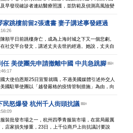
，及早發現確診者連結醫療照護，並防範及偵測高風險變
12)年1月1日零時至1月31日(航班表定抵台時間)，除維
中國觀光客來台之政策外，搭乘自中國4個直航航線，及
琴家跳樓前留2張遺書 妻子講述事發經過
過年交通專案之來台旅客，入境時須於機場(或港口)配合
:16:26
進行PCR檢測，採檢後儘速返回住所進行7天自主防疫
家陳順平日前跳樓身亡，成為上海封城之下又一個悲劇。
檢，篩檢陽性者依規定進行5+n居家照護及自主健康管
子在社交平台發文，講述丈夫去世的經過。她說，丈夫自
體則後送疾管署昆陽實驗室進行病毒定序。
張遺書，訴說自己的痛苦和絕望。
到任 美使團先申請撤離中國 中共急跳腳
:46:17
國大使伯恩斯25日宣誓就職，不過美國媒體引述外交人
，美國駐華使團以「越發嚴格的疫情管制措施」為由，向
提出「授權撤離」請求，允許大使館工作人員及其家屬離
恩斯還未到任，駐華使團就先申請撤離，引起外界關注。
下民怒爆發 杭州千人街頭抗議
:58:09
的服裝批發市場之一，杭州四季青服裝市場，在當局嚴厲
，店家損失慘重，23日，上千位商戶上街抗議討要說