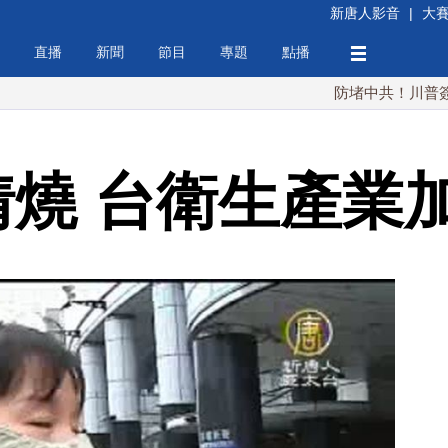
新唐人影音
|
大
直播
新聞
節目
專題
點播
防堵中共！川普簽行政令 對
疫情燒 台衛生產業