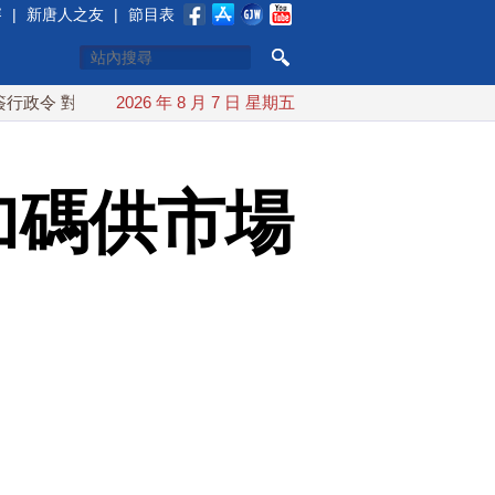
賽
|
新唐人之友
|
節目表
多晶矽課15%關稅
2026 年 8 月 7 日 星期五
日本氣象廳緊盯白海豚颱風 台灣最快下午
加碼供市場