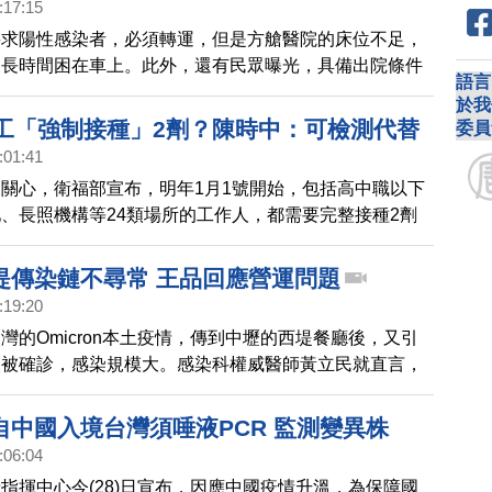
:17:15
要求陽性感染者，必須轉運，但是方艙醫院的床位不足，
被長時間困在車上。此外，還有民眾曝光，具備出院條件
語言
允許離開方艙，同樣是求助無門。
於我
員工「強制接種」2劑？陳時中：可檢測代替
委員
:01:41
關心，衛福部宣布，明年1月1號開始，包括高中職以下
、長照機構等24類場所的工作人，都需要完整接種2劑
4天才能上工，對此，指揮官陳時中今天對媒體表示，這
制，而是要求，如果無法打疫苗，就必須用檢測代替。
堤傳染鏈不尋常 王品回應營運問題
:19:20
灣的Omicron本土疫情，傳到中壢的西堤餐廳後，又引
人被確診，感染規模大。感染科權威醫師黃立民就直言，
尋常，餐廳要考慮空調是否要做改善。此外，正值過年前
點，黃立民也呼籲民眾自主減少大型聚會，度過這波疫
自中國入境台灣須唾液PCR 監測變異株
:06:04
指揮中心今(28)日宣布，因應中國疫情升溫，為保障國