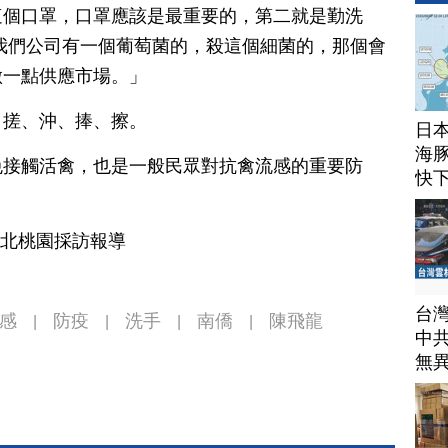
這個口罩，口罩應該是最重要的，第二就是勤洗
我們公司有一個葡萄菌的，殺這個細菌的，那個會
做一點供應市場。」
、搓、沖、捧、擦。
日
海豚
免接觸活禽，也是一般民眾對抗禽流感的重要防
快
台北桃園採訪報導
台
流感
防疫
洗手
南僑
陳飛龍
|
|
|
|
中
無