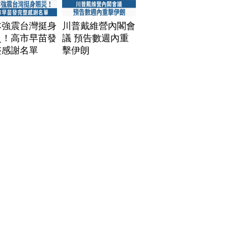
本強震台灣挺身
川普戴維營內閣會
災！高市早苗發
議 預告數週內重
整感謝名單
擊伊朗