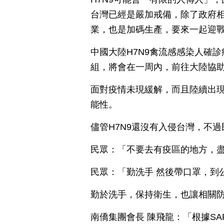
台灣已經是嚴加戒備，除了政府
業，也是加碼生產，要來一起迎戰
中國大陸H7N9禽流感感染人確
組，將會在一周內，前往大陸協助
面對疫情未現緩解，而且陸續出
能性。
儘管H7N9還沒有入侵台灣，不
民眾：「不要去有疫區的地方，
民眾：「勤洗手 然後帶口罩，到
勤於洗手，保持衛生，也讓相關
南僑集團會長 陳飛龍：「根據S