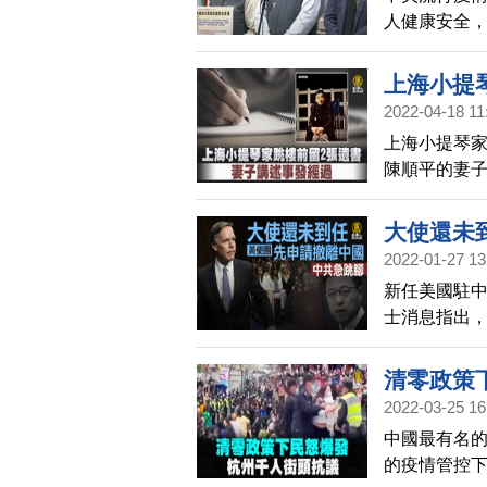
人健康安全
異株，自明(1
持現行不開放
上海小提
金馬地區民眾
2022-04-18 11
採集唾液檢體
上海小提琴
及後續自我篩
陳順平的妻
理，陽性檢
殺前寫下兩
大使還未
2022-01-27 13
新任美國駐中
士消息指出
美國國務院
開中國。伯
清零政策
2022-03-25 16
中國最有名
的疫情管控下