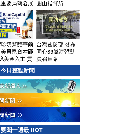
最重要局勢發展
圓山指揮所
灣珍奶驚艷華爾
台灣國防部 發布
！美貝恩資本砸
同心36號演習動
億美金入主 貢
員召集令
拓國際版圖加速
今日整點新聞
美？｜#財經新
｜
60806(四)
要聞一週最 HOT