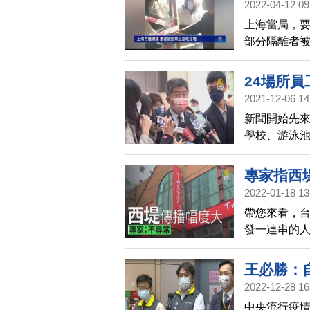
2022-04-12 09
上海當局，
部分隔離者
的人，不被
24場所
2021-12-06 14
新聞開始先來
學校、游泳池
疫苗，且滿1
不能說是強
專家指西
2022-01-18 13
帶您來看，台
發一連串的
這件事情不
的關鍵時間
王必勝：
情。
2022-12-28 16
中央流行疫情