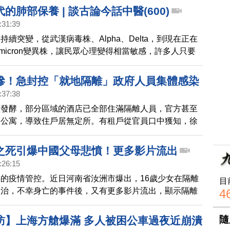
的肺部保養 | 談古論今話中醫(600)
:31:39
持續突變，從武漢病毒株、Alpha、Delta，到現在正在
micron變異株，讓民眾心理變得相當敏感，許多人只要
打噴嚏的現象就心慌慌，懷疑自己是否感染新冠肺炎了。
好的方法就是強化肺部功能、增強免疫力，尤其在後疫情
慘！急封控「就地隔離」政府人員集體感染
高警覺。 這一集很高興邀請到 張育佳 中醫師來到現場
:37:38
情時代的肺部保養。張醫師在這次疫情中親身參與治療工
續發酵，部分區域的酒店已全部住滿隔離人員，官方甚至
得和大家分享，使大家不再談疫色變。
用公寓，導致住戶居無定所。有租戶從官員口中獲知，徐
員集體感染，逾半人員被拉去隔離，政府部門陷入癱瘓。
就地隔離」的封控老套，也再度引發網友質疑。
之死引爆中國父母悲憤！更多影片流出
:26:15
的疫情管控。近日河南省汝洲市爆出，16歲少女在隔離
目
救治，不幸身亡的事件後，又有更多影片流出，顯示隔離
4
藥物短缺，沒有醫護等問題，但中共當局迅速刪除了相關
隨
訪】上海方艙爆滿 多人被困公車過夜近崩潰