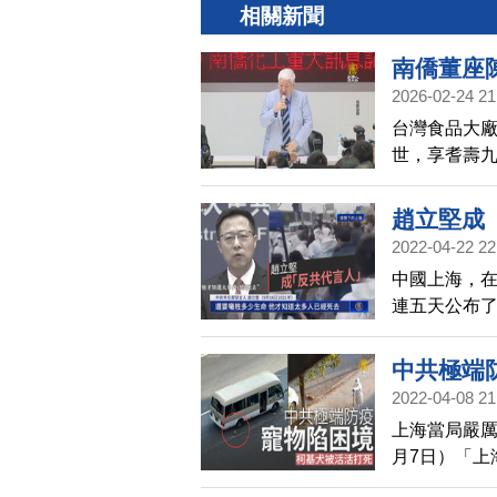
相關新聞
南僑董座
2026-02-24 21
台灣食品大廠
世，享耆壽九
政商及演藝圈
跨越產業領
趙立堅成
2022-04-22 22
中國上海，在
連五天公布了
上海被封控2
措施找藉口
中共極端
何？而中共
2022-04-08 21
上海當局嚴厲
月7日）「上
引發眾怒。