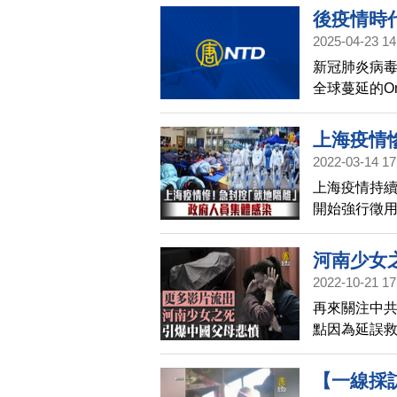
後疫情時代
2025-04-23 14
新冠肺炎病毒
全球蔓延的O
出現咳嗽、
預防肺炎最
上海疫情
時代更應該提
2022-03-14 17
來談談後疫
上海疫情持
作有很多心
開始強行徵
匯區政府人
當地祭出「
河南少女
2022-10-21 17
再來關注中共
點因為延誤
點的食物、
內容。
【一線採