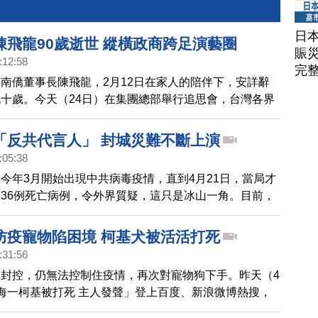
日
陳飛龍90歲逝世 縱橫政商跨足演藝圈
賑
:12:58
完
南僑董事長陳飛龍，2月12日在家人的陪伴下，安詳辭
十歲。今天（24日）在集團總部舉行追思會，台灣各界
好友，前往悼念。展現陳飛龍，帶領集團65年來，勇敢
域，推動集團轉型發展。
「反共代言人」 封城災難不斷上演
:05:38
今年3月開始出現中共病毒疫情，直到4月21日，當局才
36例死亡病例，令外界質疑，這只是冰山一角。目前，
0多天，仍沒有解封跡象。但中共官媒為了給極端的防疫
，宣稱歐美國家「躺平」，放棄防疫措施，事實到底如
防疫寵物陷困境 柯基犬被活活打死
戰狼趙立堅一段批評美國疫情的話，也被翻出熱傳。
:31:56
封控，仍無法控制住疫情，再次對寵物狗下手。昨天（4
海一柯基被打死 主人發聲」登上百度、新浪微博熱搜，