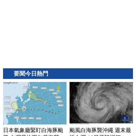
要聞今日熱門
日本氣象廳緊盯白海豚颱
颱風白海豚襲沖繩 週末最