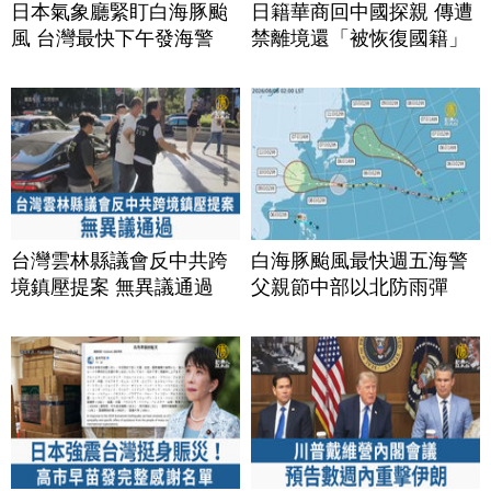
日本氣象廳緊盯白海豚颱
日籍華商回中國探親 傳遭
風 台灣最快下午發海警
禁離境還「被恢復國籍」
台灣雲林縣議會反中共跨
白海豚颱風最快週五海警
境鎮壓提案 無異議通過
父親節中部以北防雨彈