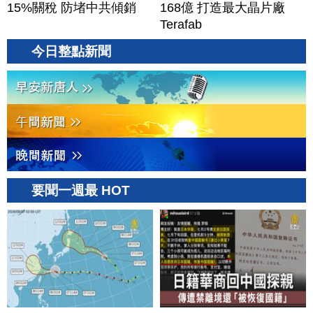
15%關稅 防堵中共傾銷
168億 打造最大晶片廠
Terafab
今日整點新聞
要聞一週最 HOT