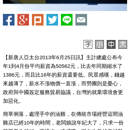
【新唐人亞太台2013年6月25日訊】主計總處公布今
年1到4月份平均薪資為50562元，比去年同期縮水了
1386元，而且比16年的薪資還要低。民眾感嘆，錢越
來越薄了，薪水不漲物價一直漲，而勞團則是憂心，
政府與中國簽定服務貿易協議，台灣的就業環境會更
加惡化。
簡單俐落，處理手中的油雞，在傳統市場經營這間油
雞店已經10年的時間，老闆娘說年紀大了，只求一份