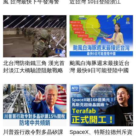
風 台灣最快下午發海警
近台灣 10日登陸浙江
北台灣防衛鐵三角 漢光首
颱風白海豚週末最接近台
封淡江大橋驗證阻敵戰略
灣 最快9日可能登陸中國
川普簽行政令對多晶矽課
SpaceX、特斯拉德州斥資