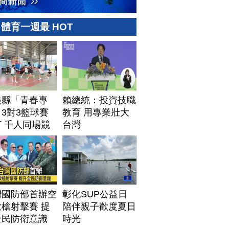
體育一週最 HOT
義縣「青春專
賴總統：投資技職
3對3籃球賽
教育 用專業壯大
 千人同場競
台灣
灣國防部首辦空
彰化SUP公益日
槍射擊賽 提
陪伴親子歡度夏日
全民防衛意識
時光