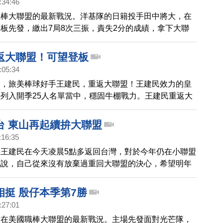
:34:46
職棒大聯盟的最新戰況。洋基隊的日籍投手田中將大，在
板先發，繳出7局8次三振，責失2分的成績，拿下大聯
洋基以7比3擊敗藍鳥隊，也創下職棒史上例行賽跨3季
界記錄。
返大聯盟！可望登板
:05:34
到，旅美棒球好手王建民，重返大聯盟！王建民效力的皇
列入開季25人名單當中，穩固牛棚戰力。王建民重返大
球迷驚訝興奮表示，建仔回來了，連王建民自己都說「有
沒想到這一天這麼快就來了。」
台 東山再起續拚大聯盟
:16:35
王建民在今天凌晨5點多返回台灣，對於今年仍在小聯盟
他說，自己從來沒有放棄過重回大聯盟的決心，希望明年
投下去！
相挺 殷仔本季第7勝
:27:01
殷在美國職棒大聯盟的最新戰況。主場先發面對光芒隊，