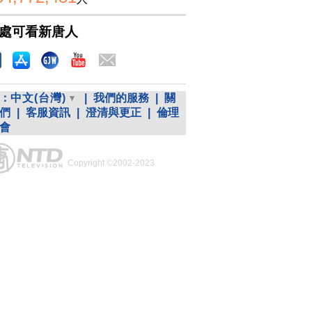
處可看新唐人
：
中文(台灣)
|
我們的服務
|
關
們
|
客服資訊
|
澄清與更正
|
倫理
會
Copyright ©2002-2023