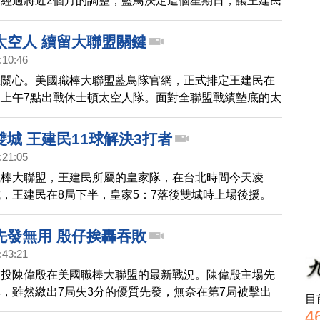
經過將近2個月的調整，藍鳥決定這個星期日，讓王建民
太空人隊。雖然只是一場「代班」頂替，但對王建民來
度證明自己實力的好機會。
太空人 續留大聯盟關鍵
:10:46
您關心。美國職棒大聯盟藍鳥隊官網，正式排定王建民在
上午7點出戰休士頓太空人隊。面對全聯盟戰績墊底的太
建民的表現也關係到能否續留大聯盟。
城 王建民11球解決3打者
:21:05
職棒大聯盟，王建民所屬的皇家隊，在台北時間今天凌
，王建民在8局下半，皇家5：7落後雙城時上場後援。
分，共用了11球，解決3名打者。但皇家9局上 反攻 後繼
以5比7敗給雙城。這是王建民連4場比賽出賽無失分。
先發無用 殷仔挨轟吞敗
:43:21
左投陳偉殷在美國職棒大聯盟的最新戰況。陳偉殷主場先
，雖然繳出7局失3分的優質先發，無奈在第7局被擊出
目
點全壘打，終場以2比3敗給水手隊，吞下本季第4敗。
4