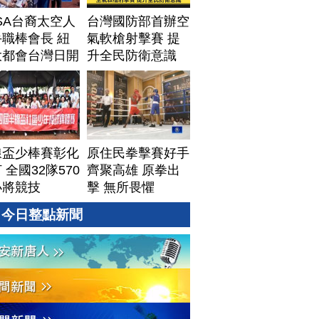
SA台裔太空人
台灣國防部首辦空
職棒會長 紐
氣軟槍射擊賽 提
大都會台灣日開
升全民防衛意識
線盃少棒賽彰化
原住民拳擊賽好手
 全國32隊570
齊聚高雄 原拳出
小將競技
擊 無所畏懼
今日整點新聞