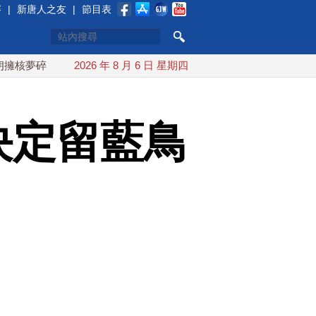
賽
|
新唐人之友
|
節目表
 海峽即將恢復通航
2026 年 8 月 6 日 星期四
烏克蘭貨機旁驚現炸彈無人機 德國機場緊
決定留藍鳥