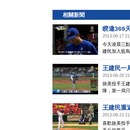
相關新聞
睽違369
2013-06-17 21
今天凌晨三
建民加入藍鳥
績。投七局沒
下暌違369
王建民一
2013-06-28 21
旅美投手王
隊，第一局只
送2名打者後
一口氣連丟7
王建民重
襪隊，王建
2013-08-23 21
喜歡旅美投