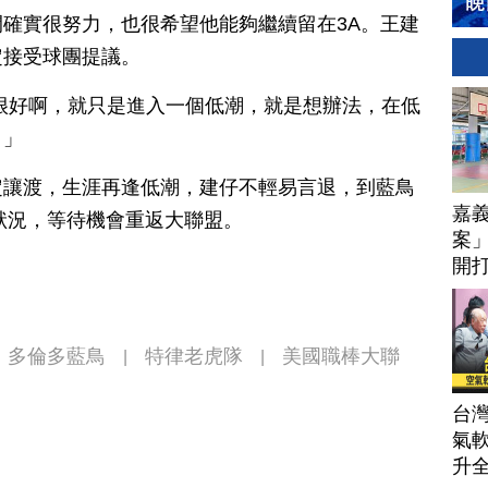
確實很努力，也很希望他能夠繼續留在3A。王建
定接受球團提議。
很好啊，就只是進入一個低潮，就是想辦法，在低
。」
定讓渡，生涯再逢低潮，建仔不輕易言退，到藍鳥
嘉
狀況，等待機會重返大聯盟。
案」
開打
技
多倫多藍鳥
特律老虎隊
美國職棒大聯
|
|
台
氣軟
升