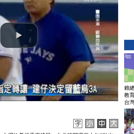
賴
教育
台