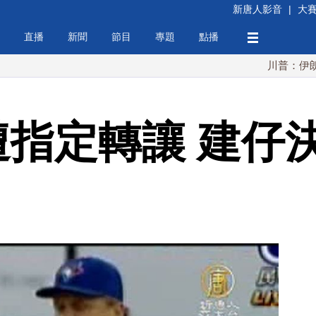
新唐人影音
|
大
直播
新聞
節目
專題
點播
川普：伊朗擁核夢碎
遭指定轉讓 建仔