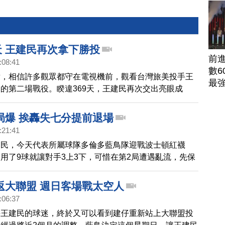
天 王建民再次拿下勝投
前
:08:41
數6
點，相信許多觀眾都守在電視機前，觀看台灣旅美投手王
最
的第二場戰役。睽違369天，王建民再次交出亮眼成
有失分，還送出5次三振，幫助藍鳥拿下勝利，自己也拿
天的勝投。
局爆 挨轟失七分提前退場
:21:41
建民，今天代表所屬球隊多倫多藍鳥隊迎戰波士頓紅襪
用了9球就讓對手3上3下，可惜在第2局遭遇亂流，先保
，接 著一連被對方敲出6支安打，其中包括一支2分砲，
分，只先發1.2局就退場休息，終場藍鳥隊以4:7輸給了紅
返大聯盟 週日客場戰太空人
民也吞下這個球季的首敗。
:06:37
手王建民的球迷，終於又可以看到建仔重新站上大聯盟投