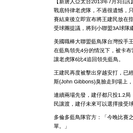
【新唐人亞太台2013年7月3日
戰底特律老虎隊，不過很遺憾，只
賽結束後立即宣布將王建民放在
受球團提議，將到小聯盟3A球隊
美國職棒大聯盟藍鳥隊台灣投手王
在藍鳥領先4分的情況下，被卡布雷拉(
讓老虎隊6比4追回領先藍鳥。
王建民再度被擊出穿越安打，已經
斯(John Gibbons)臭臉走到
連續兩場先發，建仔都只投1.2
民讓渡，建仔未來可以選擇接受
多倫多藍鳥隊官方：「今晚比賽
單。」