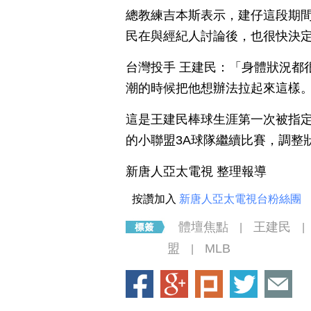
總教練吉本斯表示，建仔這段期間
民在與經紀人討論後，也很快決
台灣投手 王建民：「身體狀況都
潮的時候把他想辦法拉起來這樣
這是王建民棒球生涯第一次被指
的小聯盟3A球隊繼續比賽，調整
新唐人亞太電視 整理報導
按讚加入
新唐人亞太電視台粉絲團
體壇焦點
王建民
|
|
盟
MLB
|