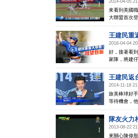
2014-04-05 21
來看到美國
大聯盟首次登
盟首勝，幫助
29連勝的世
王建民重
2016-04-04 20
好，接著看
家隊，將建仔
聯盟，不少
點不真實，
王建民返
2014-11-18 21
旅美棒球好手
等待機會，
也能健康地
隊友火力
2013-08-22 21
來關心陳偉