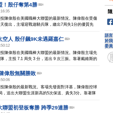
盟！殷仔奪第4勝
隨
:16:35
左投陳偉殷在美國職棒大聯盟的最新情況。陳偉殷在受傷
天復出，主場迎戰遊騎兵隊，繳出7局失1分的優質先
6分火力相挺，順利奪下本季第四勝。
語言
太空人 殷仔飆9K未遇羅嘉仁
於我
:50:12
委員
左投陳偉殷在美國職棒大聯盟的最新情況。陳偉殷主場先
，主投 7.1 局失 3 分，送出 9 次三振。靠著戴維斯的
金鶯 4比3 逆轉太空人，陳偉殷拿下本季第 6 勝。
 陳偉殷無關勝敗
:50:06
左投陳偉殷的最新戰況。客場先發面對洋基，陳偉殷控球
局，送出大聯盟生涯新高的5次保送、責失3分。靠著隊
下7分解套，金鶯以7比3逆轉擊敗洋基，排名重回美聯東
大聯盟初登板奪勝 跨季29連勝