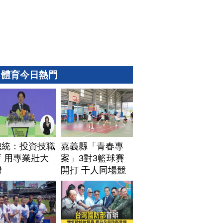
體育今日熱門
總統：投資技職
嘉義縣「青春專
 用專業壯大
案」3對3籃球賽
灣
開打 千人同場競
技