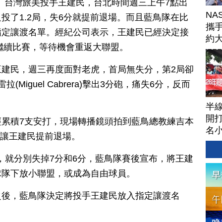
訊】台灣旅美投手王建民，台北時間週三上午7點出
NA
投了1.2局，失6分就提前退場。而且藍鳥隊在比
攜手
指定讓渡名單。經紀公司表示，王建民已經決定接
約
繼續比賽，等待機會重返大聯盟。
球
建民，週三再度面對老虎，首局無失分，第2局卻
Miguel Cabrera)擊出3分砲，痛失6分，反而
半
開打
累積7支安打，現場轉播鏡頭拍到藍鳥總教練吉本
名
場上，讓王建民提前退場。
局，就分別失掉7分和6分，藍鳥隊賽後宣布，將王建
球隊下放小聯盟，或成為自由球員。
之後，藍鳥隊決定將投手王建民放入指定讓渡名