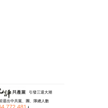
引發三退大潮
前退出中共黨、團、隊總人數
64,772,481
人