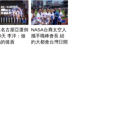
進名古屋亞運倒
NASA台裔太空人
0天 李洋：做
攜手職棒會長 紐
強的後盾
約大都會台灣日開
球