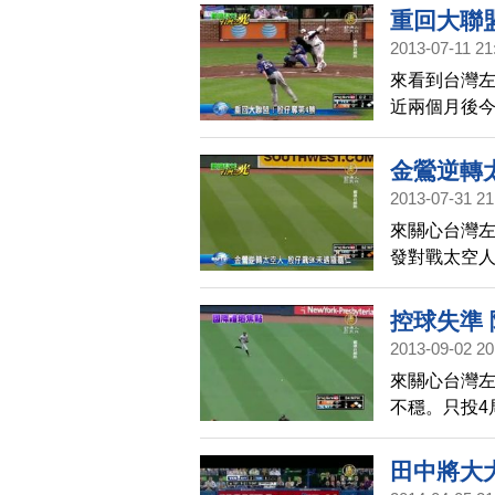
重回大聯
2013-07-11 21
來看到台灣
近兩個月後今
發，得到隊友
金鶯逆轉
2013-07-31 21
來關心台灣
發對戰太空人隊
2 分砲，幫助
控球失準
2013-09-02 20
來關心台灣
不穩。只投4
友在第7局攻
區第三。
田中將大