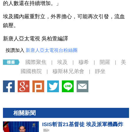
的人數還在持續增加。」
埃及國內嚴重對立，外界擔心，可能再次引發，流血
鎮壓。
新唐人亞太電視 吳柏萱編譯
按讚加入
新唐人亞太電視台粉絲團
國際聚焦
埃及
穆希
開羅
美
|
|
|
|
國國務院
穆斯林兄弟會
靜坐
|
|
相關新聞
ISIS斬首21基督徒 埃及派軍機轟炸