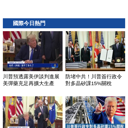
國際今日熱門
川普預透露美伊談判進展
防堵中共！川普簽行政令
美彈藥充足再擴大生產
對多晶矽課15%關稅