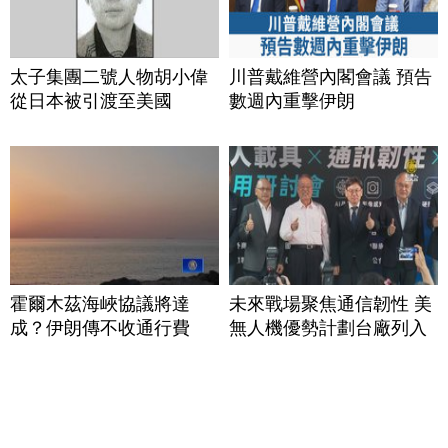
太子集團二號人物胡小偉
川普戴維營內閣會議 預告
從日本被引渡至美國
數週內重擊伊朗
霍爾木茲海峽協議將達
未來戰場聚焦通信韌性 美
成？伊朗傳不收通行費
無人機優勢計劃台廠列入