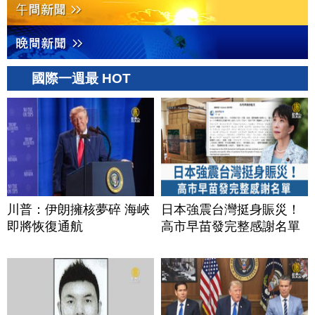
國際一週最 HOT
川普：伊朗擁核夢碎 海峽
日本強震台灣挺身賑災！
即將恢復通航
高市早苗發完整感謝名單