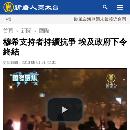
颱風白海豚週末最接近台灣 最快9
首頁
›
新聞
›
國際
穆希支持者持續抗爭 埃及政府下令
終結
更新時間：2013-08-01 21:42:31