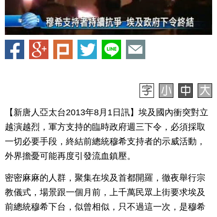
【新唐人亞太台2013年8月1日訊】埃及國內衝突對立
越演越烈，軍方支持的臨時政府週三下令，必須採取
一切必要手段，終結前總統穆希支持者的示威活動，
外界擔憂可能再度引發流血鎮壓。
密密麻麻的人群，聚集在埃及首都開羅，徹夜舉行宗
教儀式，場景跟一個月前，上千萬民眾上街要求埃及
前總統穆希下台，似曾相似，只不過這一次，是穆希