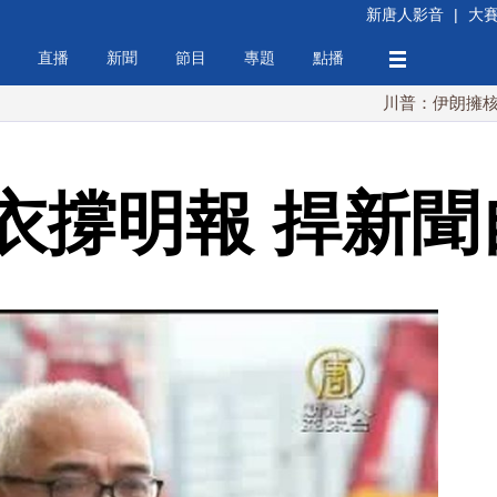
新唐人影音
|
大
直播
新聞
節目
專題
點播
川普：伊朗擁核夢碎 海
衣撐明報 捍新聞