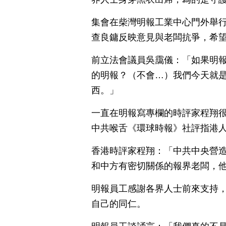
集會在柴灣明報工業中心門外舉
查良鏞反映意見與老闆抗爭，希
前立法會議員吳靄儀：「如果明
的明報？（不會…）我們今天就
西。」
一直在明報寫專欄的時評家程翔很
中共喉舌《環球時報》社評指港
香港時評家程翔：「中共中央營
和中方有密切關係的報界老闆，
明報員工感謝各界人士前來支持
自己的同仁。