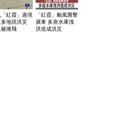
風「紅霞」過境
「紅霞」颱風襲擊
東多地現洪災
廣東 多座水庫洩
孩被捲飛
洪造成洪災