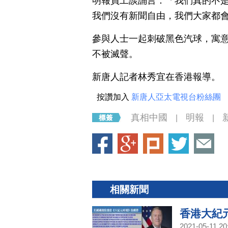
明報員工談誦言：「我們真的不
我們沒有新聞自由，我們大家都
參與人士一起刺破黑色汽球，寓
不被滅聲。
新唐人記者林秀宜在香港報導。
按讚加入
新唐人亞太電視台粉絲團
真相中國
明報
|
|
相關新聞
香港大紀
2021-05-11 20