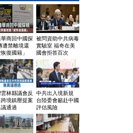
籍華商回中國探
被問資助中共病毒
傳遭禁離境還
實驗室 福奇在美
被恢復國籍」
國會拒答百次
灣雲林縣議會反
中共出入境新規
共跨境鎮壓提案
台陸委會籲赴中國
異議通過
評估風險