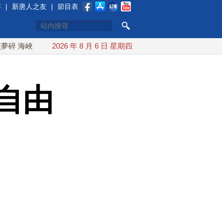
賽
|
新唐人之友
|
節目表
峽即將恢復通航
2026 年 8 月 6 日 星期四
烏克蘭貨機旁驚現炸彈無人機 德國機場緊急拆
自由