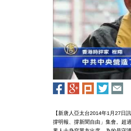
【新唐人亞太台2014年1月27
撐明報、撐新聞自由」集會。超
界人士身穿黑衣出席，為的是守