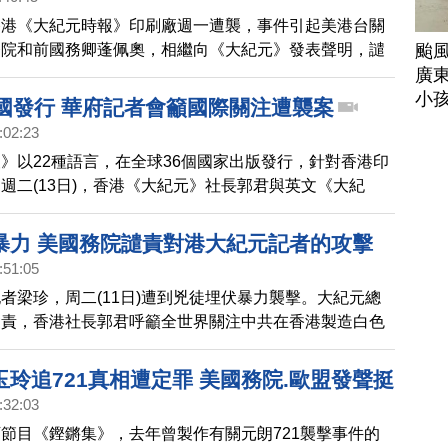
香港《大紀元時報》印刷廠週一遭襲，事件引起美港台關
颱
務院和前國務卿蓬佩奧，相繼向《大紀元》發表聲明，譴
廣
，並支持獨立媒體、捍衛新聞自由。
小
6國發行 華府記者會籲國際關注遭襲案
:02:23
》以22種語言，在全球36個國家出版發行，針對香港印
週二(13日)，香港《大紀元》社長郭君與英文《大紀
格雷戈里等人，在美國首府華盛頓舉行記者會，公佈事件
呼籲國際社會支持獨立媒體，捍衛香港自由。
暴力 美國務院譴責對港大紀元記者的攻擊
:51:05
者梁珍，周二(11日)遭到兇徒埋伏暴力襲擊。大紀元總
譴責，香港社長郭君呼籲全世界關注中共在香港製造白色
使大紀元放棄在香港堅守。香港記者協會(11日)聲明表
烈譴責、絕不容忍，美國國務院週二表示，「美國譴責最
玲追721真相遭定罪 美國務院.歐盟發聲挺
記者實施攻擊的事件。對記者的攻擊是不可接受、也不能
:32:03
。我們要求當局完成對這一事件的全面調查，以及最近香
節目《鏗鏘集》，去年曾製作有關元朗721襲擊事件的
刷廠的襲擊案件。」