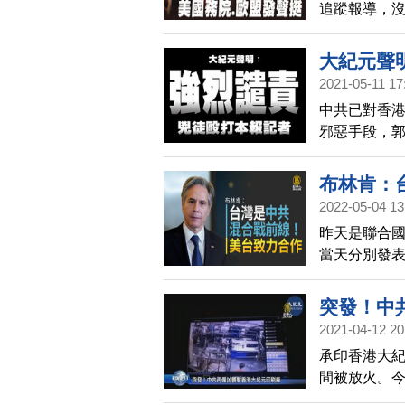
追蹤報導，
時，涉嫌不
元。包括香
大紀元聲
新聞自由，
2021-05-11 17
英聯合聲明
中共已對香
邪惡手段，
記者，關注
媒體記者、
布林肯：
元放棄在香
2022-05-04 13
昨天是聯合
當天分別發
共在2021
者最多的政
突發！中
示，美國持
2021-04-12 20
承印香港大
間被放火。今
毀壞機器系