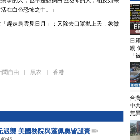
是搞事的人，也不是想搞白色恐怖的人，相反如果
會活在白色恐怖之中。」
意「趕走烏雲見日月」；又除去口罩拋上天，象徵
日
親 
「
新聞自由
黑衣
香港
|
|
台
中
無
元遇襲 美國務院與蓬佩奧皆譴責
:40:45