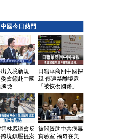
中國今日熱門
共出入境新規
日籍華商回中國探
陸委會籲赴中國
親 傳遭禁離境還
估風險
「被恢復國籍」
灣雲林縣議會反
被問資助中共病毒
共跨境鎮壓提案
實驗室 福奇在美