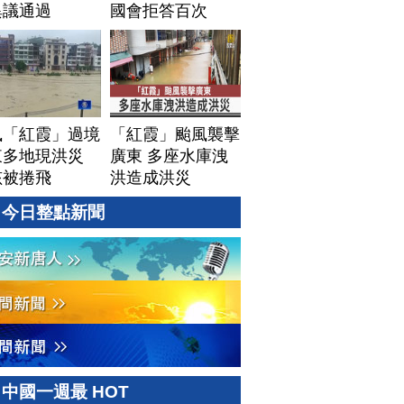
異議通過
國會拒答百次
風「紅霞」過境
「紅霞」颱風襲擊
東多地現洪災
廣東 多座水庫洩
孩被捲飛
洪造成洪災
今日整點新聞
中國一週最 HOT