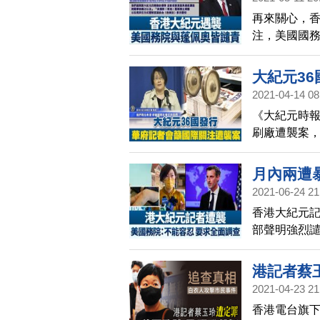
再來關心，
注，美國國
責攻擊行徑
大紀元3
2021-04-14 08
《大紀元時報
刷廠遭襲案，
元》發行人
更多細節，
月內兩遭
2021-06-24 21
香港大紀元記
部聲明強烈
恐怖，企圖迫
示憤怒，強
港記者蔡玉
近對大紀元
2021-04-23 21
容忍的舉動
香港電台旗下
港大紀元印