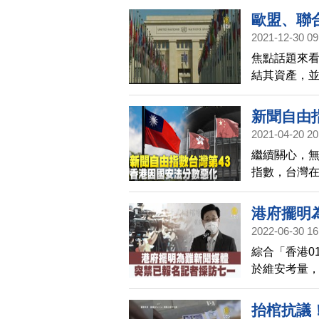
方正全力搶
歐盟、聯
表聲明，強
2021-12-30 09
暴力打壓，
焦點話題來
怖。
結其資產，
責。包括，
言人都相繼
新聞自由
和新聞自由
2021-04-20 20
繼續關心，無
指數，台灣在
第177名，
甚至在社交
港府擺明
中共的陳述
2022-06-30 16
述。而香港
綜合「香港0
惡化，排行第
於維安考量
聞機構，屆時
抬棺抗議