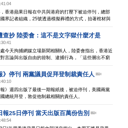
:41:04
心，香港蘋果日報在中共與港府的打壓下被迫停刊，總部
國界記者組織，25號透過模擬葬禮的方式，抬著棺材與
共駐法國大使館外，抗議中共與港府扼殺新聞自由。
遭查抄 陸委會：這不是文字獄什麼才是
:30:41
處今天拘捕網媒立場新聞相關6人，陸委會指出，香港近
針對言論與出版自由的箝制、逮捕行為，「這些層出不窮
文字獄，那什麼才是文字獄？」
報》停刊 兩黨議員促拜登制裁責任人
:40:10
日報》週四出版了最後一期報紙後，被迫停刊，美國兩黨
美國總統拜登，敦促他制裁相關的責任人。
日報25日停刊 當天出版百萬份告別
:48:54