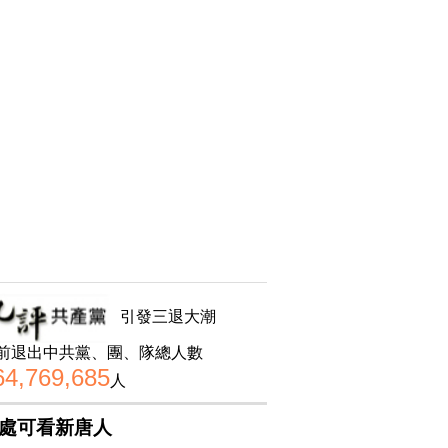
引發三退大潮
前退出中共黨、團、隊總人數
64,769,685
人
處可看新唐人