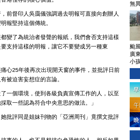
無
行，前督印人吳靄儀強調過去明報可直接向創辦人
望明報堅持這個傳統。
報都變了為統治者發聲的報紙，我們會否支持這樣
颱
是要支持這樣的明報，讓它不要變成另一種東
廣
小
痛心25年後再次出現開天窗的事件，並批評日前
人有被迫害妄想症的言論。
造了一個環境，使到各級負責宣傳工作的人，以至
他採取一些認為符合中央意思的做法。」
，她批評同是姐妹刊物的「亞洲周刊」竟撰文批評