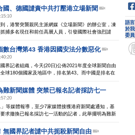
修機器，希望盡快恢復印刷報紙。香港《大紀元時報》發
合國、德國譴責中共打壓港立場新聞
烈譴責暴力，呼籲國際社會關注香港言論自由遭遇中共的
:15:10
嚴厲譴責中共僱凶襲擊香港大紀元印刷廠，製造白色恐
語言
看到，港警突襲親民主派網媒《立場新聞》的辦公室，凍
於我
並抓捕多名現任和前任高層人員，引發國際社會強烈譴
委員
聯合國人權辦公室，歐盟外交事務發言人與德國外交部發
譴責，強調這些事件再次表明，香港的多元化、言論自由
指數台灣第43 香港因國安法分數惡化
正在不斷受到侵蝕——尤其是在國安法生效後。
:40:20
國界記者組織，今天(20日)公佈2021年度全球新聞自由
全球180個國家及地區中，排名第43。而中國是排名在
報告指出中共在設法監控訊息，在網路監視和審查公民，
媒體上進行宣傳。並正在擴大在國外的影響力，目的是將
為難新聞媒體 突禁已報名記者採訪七一
強加給國際觀眾，並通過政治宣傳，促進不正當的新聞表
:57:20
去年實施港版國安法後，對新聞自由造成威脅，分數持續
1」等媒體報導，至少7家媒體接獲港府新聞處通知，基
80名。
，要求撤換已報名採訪七一活動的記者，此舉擺明為難新
這7家媒體可能沒有記者在現場採訪。
！無國界記者譴中共扼殺新聞自由