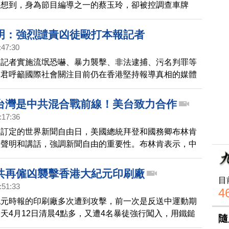
沒想到，身為節目編導之一的蔡玉玲，卻被控調查車牌
當使用，被判兩項「虛假陳述」罪名成立，罰款六千港
港傳媒工會等記者團體，隨即批評裁決是摧毀香港僅存的
明：強烈譴責凶徒毆打本報記者
敲響喪鐘，美國國務院也聲明「深表失望」，並指出《中
:47:30
》承諾港人擁有新聞自由。
港記者實施流氓恐嚇、暴力襲擊、非法逮捕、污名判罪等
郭君呼籲國際社會關注目前仍在香港堅持報導真相的媒體
香港媒體人的安全。郭君認為，中共的目的是想通過恐嚇
恐嚇市民，給大紀元在香港製造更大難度，企圖迫使大紀
台灣是中共混合戰前線！美台致力合作
港堅守。
:17:36
國訂定的世界新聞自由日，美國總統拜登和國務卿布林肯
表聲明和講話，強調新聞自由的重要性。布林肯表示，中
年至少關押了50名記者，其中8名記者來自香港，是監禁記
權。對於台灣媒體受到中共勢力干預的問題，布林肯表
共再僱凶襲擊香港大紀元印刷廠
目
續與台灣合作，對抗中共的混和戰。
:51:33
4
紀元時報的印刷廠多次遭到攻擊，前一次是反送中運動期
天4月12日清晨4點多，又遭4名暴徒強行闖入，用鐵鎚
隨
統，還偷走電腦零件，用混擬土撒在出報機、打報機，報