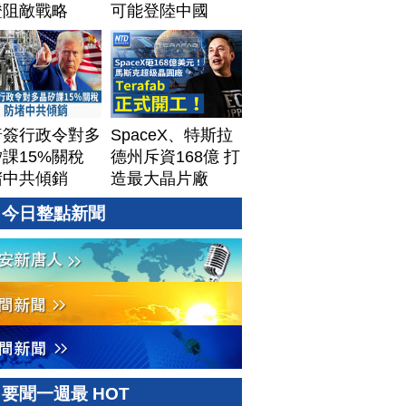
證阻敵戰略
可能登陸中國
普簽行政令對多
SpaceX、特斯拉
課15%關稅
德州斥資168億 打
堵中共傾銷
造最大晶片廠
Terafab
今日整點新聞
要聞一週最 HOT