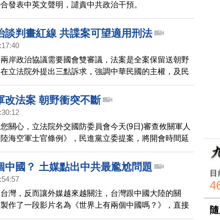
聯合發表中英文聲明，譴責中共政治干預。
治談判畫紅線 共諜案可望適用刑法
:17:40
審兩岸政治協議需要國會雙審議，法案是全案保留送朝野
則在立法院外提出三點訴求，強調中華民國的主權，及民
不容談判。除了兩岸人民關係條例修正草案正在推動，明
野黨團協商，將處理立委王定宇提出的《刑法》草案，明
軍改法案 朝野衝突不斷
權列為「敵人」，就可以把共諜案納入內亂外患罪。
:30:12
您關心，立法院外交國防委員會今天(9日)審查攸關軍人
《陸海空軍士官條例》，民進黨立委提案，將開會時間延
點，打算在午夜前，將法案送出委員會。不過國民黨立委
採取輪番發言杯葛戰術，拖延時間，過程中朝野立委多次
個中國？ 土媒點出中共最尷尬問題
目
更引發推擠衝突，氣氛相當火爆。
:54:57
4
壓台灣，反而讓外媒越來越關注，台灣跟中國大陸的關
媒製作了一段影片名為《世界上有兩個中國嗎？》，直接
隨
尷尬的問題，而同時，我們也訪問了在台灣的外國留學