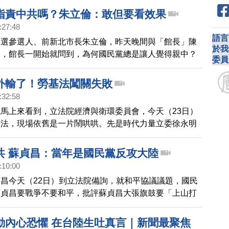
乎一致讚賞台灣珍貴的地方在於，民主與自由。
指責中共嗎？朱立倫：敢但要看效果
:27:48
語言
初選參選人、前新北市長朱立倫，昨天晚間與「館長」陳
於我
播，館長一開始就問到，為何國民黨總是讓人覺得親中？
委員
應表示，不論藍綠都應該堅持中華民國，他一定敢嗆中
看能達成什麼效果。
外輸了！勞基法闖關失敗
:32:58
馬上來看到，立法院經濟與衛環委員會，今天（23日）
基法，現場依舊是一片鬧哄哄。先是時代力量立委徐永明
言台。之後又因為投票失誤，讓國民黨提案意外過關，得
言，立委蔣萬安，更採取冗長發言杯葛，召委林靜儀只好
共 蘇貞昌：當年是國民黨反攻大陸
，宣布散會，勞基法修法闖關失敗。
:10:00
昌今天（22日）到立法院備詢，就和平協議議題，國民
蘇貞昌要戰爭不要和平，批評蘇貞昌大張旗鼓要「上山打
為了挽救民調，但卻讓台灣人陷入戰爭。蘇貞昌則回覆
反攻大陸的是國民黨。
動內心恐懼 在台陸生吐真言｜新聞最聚焦