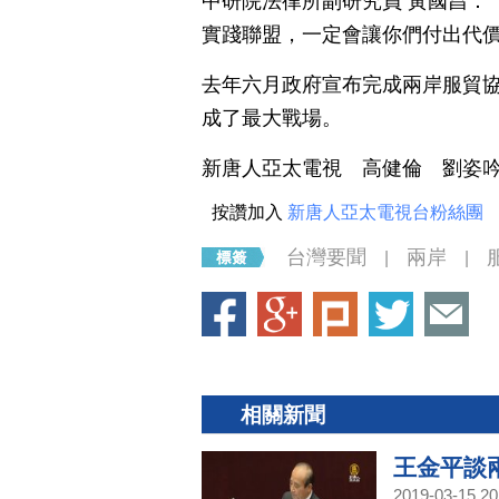
中研院法律所副研究員 黃國昌：
實踐聯盟，一定會讓你們付出代
去年六月政府宣布完成兩岸服貿
成了最大戰場。
新唐人亞太電視 高健倫 劉姿
按讚加入
新唐人亞太電視台粉絲團
台灣要聞
兩岸
|
|
相關新聞
王金平談
2019-03-15 20