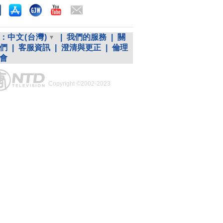
：
中文(台灣)
|
我們的服務
|
關
們
|
客服資訊
|
澄清與更正
|
倫理
會
Copyright ©2002-2023