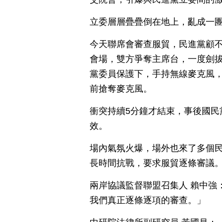
立委層層疊疊倒在地上，亂成一
今天聯席會審查服貿，民進黨顧
會場，雙方爭奪主席台，一度劍
黨委員保護下，手持無線麥克風
前搶奪麥克風。
衝突持續5分鐘才結束，事後國民
效。
場內氣氛火爆，場外也來了多個民
長時間抗戰，要求服貿逐條審議
兩岸協議監督聯盟召集人 賴中強
我們真正逐條逐項的審查。」