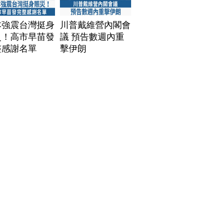
本強震台灣挺身
川普戴維營內閣會
災！高市早苗發
議 預告數週內重
整感謝名單
擊伊朗