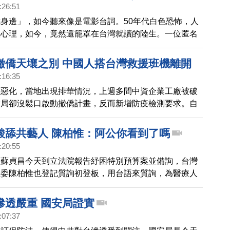
:26:51
身邊」，如今聽來像是電影台詞。50年代白色恐怖，人
懼心理，如今，竟然還籠罩在台灣就讀的陸生。一位匿名
我們，他說，共諜案件，對陸生來說，就是一股無形的心
為在他們身邊，可能就有共諜，負責監視他們。
撤僑天壤之別 中國人搭台灣救援班機離開
:16:35
續惡化，當地出現排華情況，上週多間中資企業工廠被破
當局卻沒鬆口啟動撤僑計畫，反而新增防疫檢測要求。自
報導指出，中共駐緬甸大使館要求核酸及抗體雙陰證明，
14天隔離的證明，有當地中國商人感慨的說，感受不到
酸舔共藝人 陳柏惟：阿公你看到了嗎
回家。而台灣在2月21日由中華航空執飛「救援班
:20:55
仰光接回82名旅客，其中有一名是大陸籍，媒體報導其
長蘇貞昌今天到立法院報告紓困特別預算案並備詢，台灣
大陸籍，台灣外交部表示，依個資保護法，不證實乘客的
立委陳柏惟也登記質詢初登板，用台語來質詢，為醫療人
而由於緬甸當地部分醫院已停擺，台灣的疾管署採彈性作
並針對健保問題，向親共藝人開炮，認為武漢(中共)肺炎
先入境後再自費檢
主權自主的一個契機。
滲透嚴重 國安局證實
:07:37