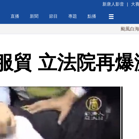
新唐人影音
|
大
直播
新聞
節目
專題
點播
颱風白海豚週末最
服貿 立法院再爆