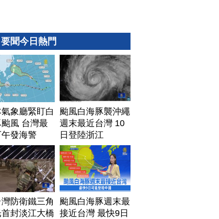
要聞今日熱門
本氣象廳緊盯白
颱風白海豚襲沖繩
颱風 台灣最
週末最近台灣 10
下午發海警
日登陸浙江
台灣防衛鐵三角
颱風白海豚週末最
光首封淡江大橋
接近台灣 最快9日