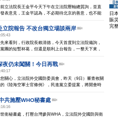
、前立法院長王金平今天下午在立法院壓軸總質詢，並直
日
題發表意見，王金平認為，不必期待北京的善意，也不能
賑
會力挺，自己的國家要自己救，並提出4個不能1個應
完
向前走。
赴立院報告 不改台獨立場談兩岸
:05:43
，先來看到，行政院長賴清德，今天首度到立法院備詢，
民黨團的短暫杯葛，但還是順利上台報告，一整天下來，
題五花八門，從稅改，憲改，年改，都不放過，不過，最
，當然還是賴清德對於國家定位的看法及兩岸立場。
深夜仍未闖關！今日再戰
:40:17
您關心，立法院外交國防委員會，昨天（9日）審查攸關
革的《陸海空軍士官條例》，民進黨立委提案，將開會時
12點，不過，到了深夜，仍沒有完成初審，預計今天繼
法案送出委員會。
 中共施壓WHO秘書處
:16:16
世衛秘書處，打壓台灣參與WHA，立法院外交國防與衛