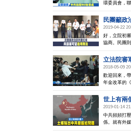
環委員會，
民團籲政
2019-04-22 20
好，立院初
協商。民團
主憲政秩序
天院會的朝
立法院審
定將中共政
2018-05-09 20
歡迎回來，帶
年金改革的
長到晚間12
不甘示弱，
世上有兩
爆發口角，
2019-01-14 21
中共頻頻打
係。就有外
碰觸中共最