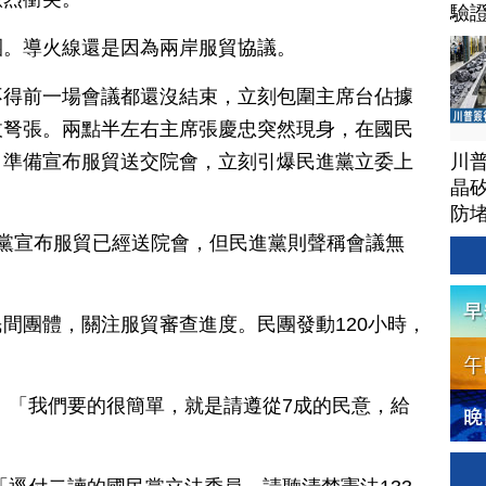
驗
團。導火線還是因為兩岸服貿協議。
不得前一場會議都還沒結束，立刻包圍主席台佔據
拔弩張。兩點半左右主席張慶忠突然現身，在國民
川
，準備宣布服貿送交院會，立刻引爆民進黨立委上
晶矽
防
黨宣布服貿已經送院會，但民進黨則聲稱會議無
間團體，關注服貿審查進度。民團發動120小時，
。
：「我們要的很簡單，就是請遵從7成的民意，給