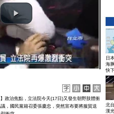
日
海豚
快
日訊】政治焦點，立法院今天(17日)又發生朝野肢體衝
北
協議，國民黨籍召委張慶忠，突然宣布要將服貿送
漢
激烈衝突。