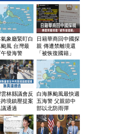
本氣象廳緊盯白
日籍華商回中國探
颱風 台灣最
親 傳遭禁離境還
下午發海警
「被恢復國籍」
灣雲林縣議會反
白海豚颱風最快週
共跨境鎮壓提案
五海警 父親節中
異議通過
部以北防雨彈