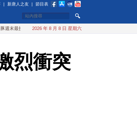
賽
|
新唐人之友
|
節目表
接近台灣 最快9日可能登陸中國
2026 年 8 月 8 日 星期六
台灣漢光首結合城鎮演習 AI
激烈衝突