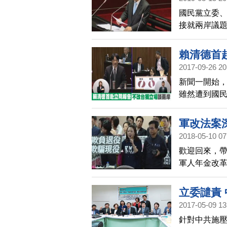
國民黨立委
接就兩岸議
期待國際強權
該，讓台灣
賴清德首
2017-09-26 20
新聞一開始
雖然遭到國
立委質詢議
多人關心的
軍改法案
2018-05-10 07
歡迎回來，帶
軍人年金改
間延長到晚間
續討論，將
立委譴責
2017-05-09 13
針對中共施壓