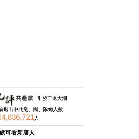
引發三退大潮
前退出中共黨、團、隊總人數
64,836,721
人
處可看新唐人