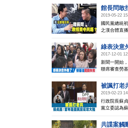
生，他們幾
館長問敢
2019-05-22 15
國民黨總統
之漢合體直
朱立倫就回
共，但是要
綠表決意
2017-12-01 12
新聞一開始，
聯席審查勞
再度霸佔發
以無限制發
被諷打老
在傍晚5點半
2019-02-23 14
行政院長蘇貞
黨立委認為
老共」，是
說，當年喊
共諜案觸