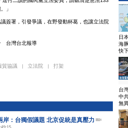
「逕付二讀的國民黨立法委員，請聽清楚憲法133
價。」
協議簽署，引發爭議，在野發動杯葛，也讓立法院
日
吟 台灣台北報導
海豚
快
服貿協議
立法院
打架
|
|
台
中
無
兩岸：台獨假議題 北京促統是真壓力
:49:15