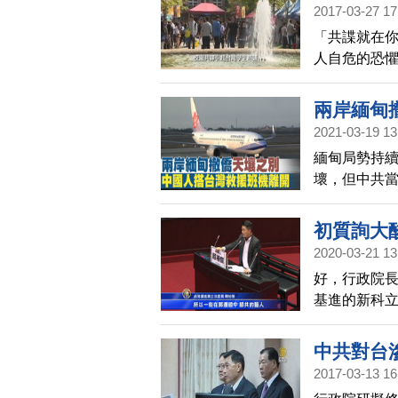
2017-03-27 17
「共諜就在你
人自危的恐
陸生就告訴
理壓力。因
兩岸緬甸
2021-03-19 13
緬甸局勢持
壞，但中共
由亞洲電台
還要出示完成
初質詢大
國家想接他們
2020-03-21 13
機」，當天從
好，行政院
中有一名是
基進的新科
個人資料。
員爭取權益，
法，讓28人
是促使台灣
中共對台
2017-03-13 16