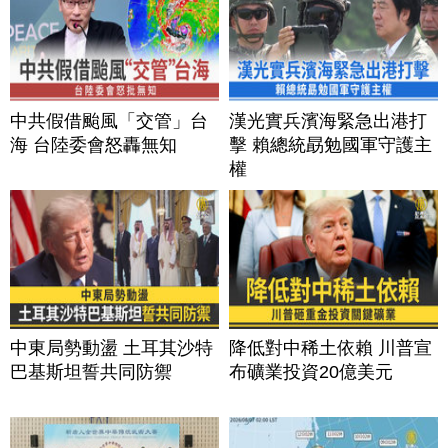
中共假借颱風「交管」台
漢光實兵濱海緊急出港打
海 台陸委會怒轟無知
擊 賴總統勗勉國軍守護主
權
中東局勢動盪 土耳其沙特
降低對中稀土依賴 川普宣
巴基斯坦誓共同防禦
布礦業投資20億美元