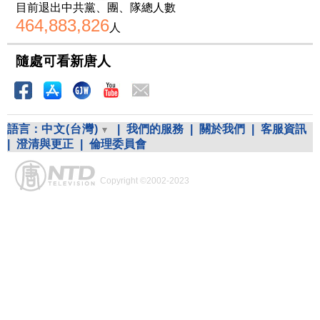
目前退出中共黨、團、隊總人數
464,883,826
人
隨處可看新唐人
語言：
中文(台灣)
|
我們的服務
|
關於我們
|
客服資訊
|
澄清與更正
|
倫理委員會
Copyright ©2002-2023