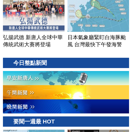
弘揚武德 新唐人全球中華
日本氣象廳緊盯白海豚颱
傳統武術大賽將登場
風 台灣最快下午發海警
今日整點新聞
要聞一週最 HOT