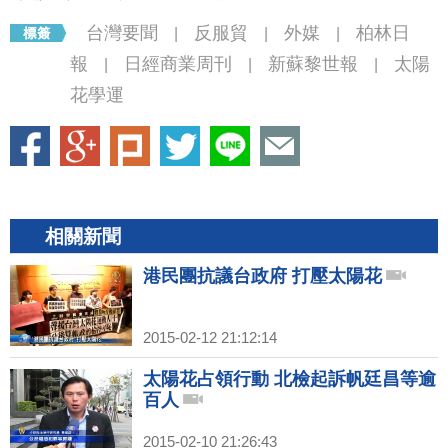
台灣要聞
反服貿
外媒
柏林日
|
|
|
報
日經商業周刊
新蘇黎世報
太陽
|
|
|
花學運
相關新聞
港民團抗議台政府 打壓太陽花
2015-02-12 21:12:14
太陽花占領行動 北檢起訴帆廷昌等逾
百人
2015-02-10 21:26:43