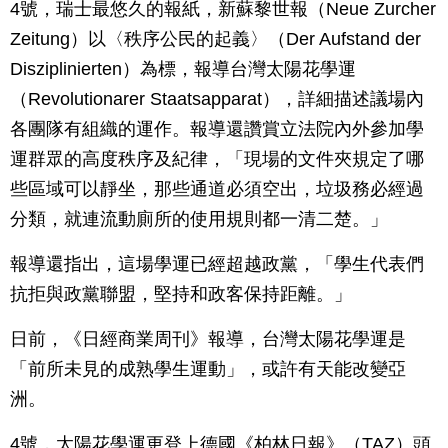
4號，瑞士最悠久的報紙，新蘇黎世報（Neue Zurcher
Zeitung）以〈秩序公民的起義〉（Der Aufstand der
Disziplinierten）為標，報導台灣太陽花學運
（Revolutionarer Staatsapparat），詳細描述議場內
各團隊有組織的運作。報導還讚賞立法院內外參加學
運群眾的高度秩序及紀律，「現場的文件夾規定了哪
些區域可以靜坐，那些通道必須空出，垃圾務必經過
分類，就連流動廁所的使用規則都一清二楚。」
報導還指出，這場學運已經超越政黨，「學生代表們
抗拒與政黨聯盟，堅持和政客保持距離。」
日前，《日經商業周刊》報導，台灣太陽花學運是
「前所未見的成熟學生運動」，或許有天能改變亞
洲。
4號，太陽花學運更登上德國《柏林日報》（TAZ）頭