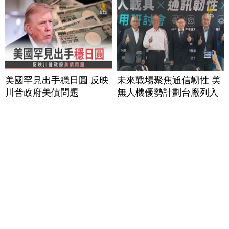
美國罕見出手穩日圓 反映
未來戰場聚焦通信韌性 美
川普政府美債問題
無人機優勢計劃台廠列入