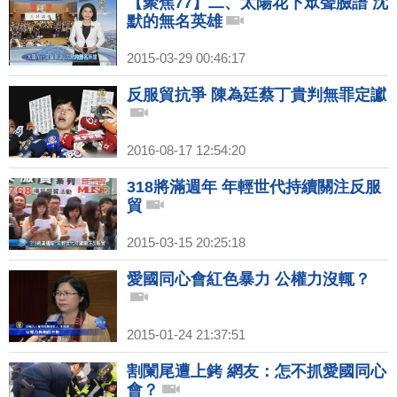
【聚焦77】二、太陽花下眾聲臉譜 沈
默的無名英雄
2015-03-29 00:46:17
反服貿抗爭 陳為廷蔡丁貴判無罪定讞
2016-08-17 12:54:20
318將滿週年 年輕世代持續關注反服
貿
2015-03-15 20:25:18
愛國同心會紅色暴力 公權力沒輒？
2015-01-24 21:37:51
割闌尾遭上銬 網友：怎不抓愛國同心
會？