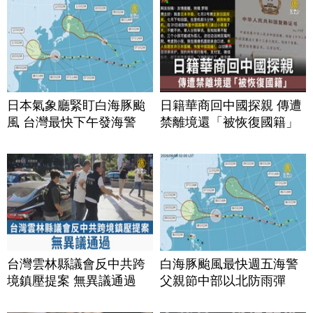
日本氣象廳緊盯白海豚颱
日籍華商回中國探親 傳遭
風 台灣最快下午發海警
禁離境還「被恢復國籍」
台灣雲林縣議會反中共跨
白海豚颱風最快週五海警
境鎮壓提案 無異議通過
父親節中部以北防雨彈