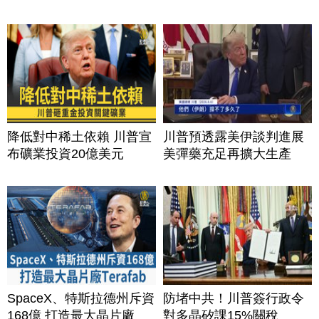
降低對中稀土依賴 川普宣
川普預透露美伊談判進展
布礦業投資20億美元
美彈藥充足再擴大生產
SpaceX、特斯拉德州斥資
防堵中共！川普簽行政令
168億 打造最大晶片廠
對多晶矽課15%關稅