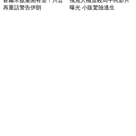
霍爾木茲重開有望！川普
俄無人機追殺烏平民影片
再重話警告伊朗
曝光 小販驚險逃生