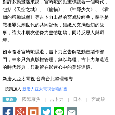
對許多動畫迷來說，宮崎駿的動畫標誌著一個時代，
包括《天空之城》、《龍貓》、《神隱少女》、《霍
爾的移動城堡》等吉卜力出品的宮崎駿經典，幾乎是
戰後嬰兒潮世代的共同記憶，細緻又充滿魔幻的故
事，讓大小朋友想像力盡情馳騁，同時反思人與環
境。
如今隨著宮崎駿隱退，吉卜力宣告解散動畫製作部
門，未來只負責版權管理，無以為繼，吉卜力創造過
的時代經典，只剩留在影迷心中的美好追憶。
新唐人亞太電視 台灣台北整理報導
按讚加入
新唐人亞太電視台粉絲團
國際聚焦
吉卜力
日本
宮崎駿
|
|
|