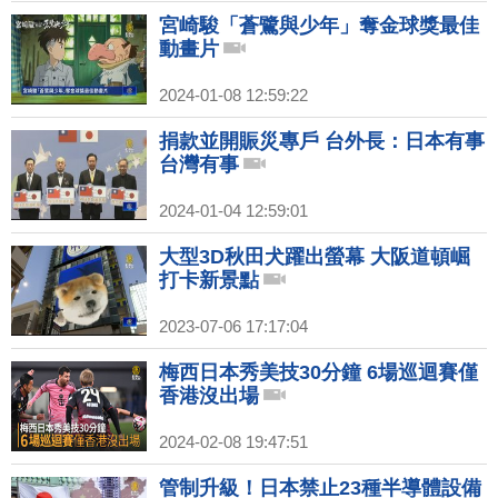
宮崎駿「蒼鷺與少年」奪金球獎最佳
動畫片
2024-01-08 12:59:22
捐款並開賑災專戶 台外長：日本有事
台灣有事
2024-01-04 12:59:01
大型3D秋田犬躍出螢幕 大阪道頓崛
打卡新景點
2023-07-06 17:17:04
梅西日本秀美技30分鐘 6場巡迴賽僅
香港沒出場
2024-02-08 19:47:51
管制升級！日本禁止23種半導體設備