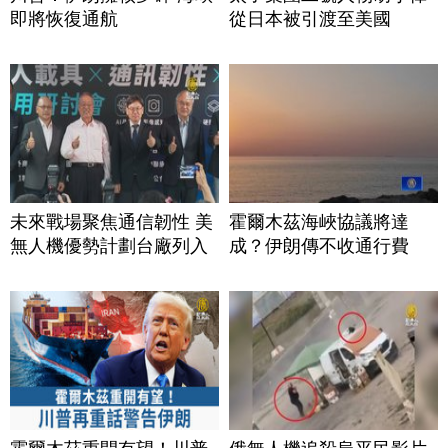
即將恢復通航
從日本被引渡至美國
未來戰場聚焦通信韌性 美
霍爾木茲海峽協議將達
無人機優勢計劃台廠列入
成？伊朗傳不收通行費