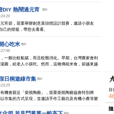
碑早已遠近馳名，仍吸引不少人攜家帶眷來到灣寶吃西
DIY 熱鬧過元宵
:24:20
的元宵節，苗栗舉辦創意菜頭燈設計競賽，邀請小朋友
於自己的燈籠，帶您去看看。
 開心吃米
:27:46
圓，一般比較黏膩，而且較難消化。早期，台灣農家會利
作湯圓，給老人小孩吃。然而，這種傳統米食，卻越來越
苗栗縣傳統聚落文化協會特別在暑假時舉辨活動，讓大家
農村生活。
 假日桐遊綠市集
:23:29
目
人有機會親近「柴燒陶藝」，苗栗柴燒陶藝協會特別將
4
」以市集的方式呈現，並邀請手作工藝坊及有機小農等樂
，讓一般民眾可以近距離認識不同風格的創作者，陶醉在
隨
桐花藝文饗宴中。
文化節 首見鬥風箏一較高下