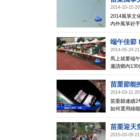
2014-10-15 20
2014風箏文
內外風箏好
好手同場競
端午佳節
2014-05-24 21
馬上就要端
邀請鄉內13
內的弱勢家
苗栗節能
2014-03-11 20
苗栗縣連續2
如何選用綠
包。
苗栗迎天
2015-03-09 21