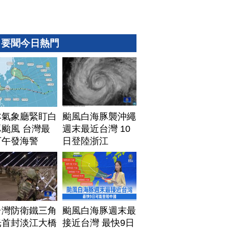
要聞今日熱門
本氣象廳緊盯白
颱風白海豚襲沖繩
颱風 台灣最
週末最近台灣 10
下午發海警
日登陸浙江
台灣防衛鐵三角
颱風白海豚週末最
光首封淡江大橋
接近台灣 最快9日