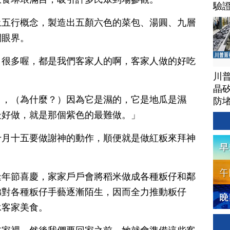
驗
土五行概念，製造出五顏六色的菜包、湯圓、九層
開眼界。
，很多喔，都是我們客家人的啊，客家人做的好吃
川
晶矽
），（為什麼？）因為它是濕的，它是地瓜是濕
防
最好做，就是那個紫色的最難做。」
十月十五要做謝神的動作，順便就是做紅粄來拜神
逢年節喜慶，家家戶戶會將稻米做成各種粄仔和鄰
弟對各種粄仔手藝逐漸陌生，因而全力推動粄仔
承客家美食。