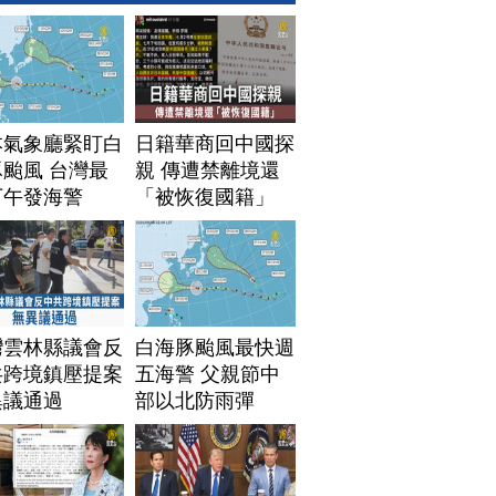
本氣象廳緊盯白
日籍華商回中國探
颱風 台灣最
親 傳遭禁離境還
下午發海警
「被恢復國籍」
灣雲林縣議會反
白海豚颱風最快週
共跨境鎮壓提案
五海警 父親節中
異議通過
部以北防雨彈