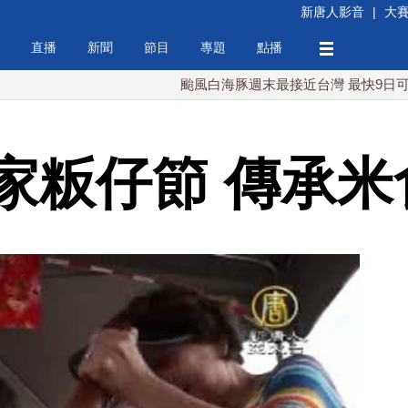
新唐人影音
|
大
直播
新聞
節目
專題
點播
颱風白海豚週末最接近台灣 最快9日可能登陸中
家粄仔節 傳承米