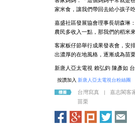
客家媽媽：「這個媽媽平常就是
家米食，讓我們帶回去給小孩子
嘉盛社區發展協會理事長胡森琳
農民多收入一點，那我們的稻米
客家粄仔節舉行成果發表會，安排
出濃厚的在地風格，逐漸成為苗
新唐人亞太電視 賴弘鈞 陳彥如 
按讚加入
新唐人亞太電視台粉絲團
台灣寫真
嘉志閣客
|
苗栗