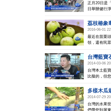
正月20日是
日舉辦健行
「天穿日」
荔枝椿象
2016-06-01 22
最近在苗栗
領，還有民
象的臭液噴
就要立即到皮
台灣藍寶
2014-03-06 20
台灣本土藍
比擬的，但
至可以賣到
多樣木瓜
2014-07-29 20
台灣的水果
們帶您到屏