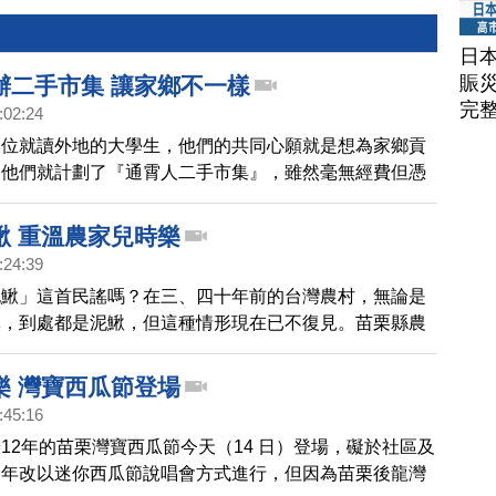
日
賑
辦二手市集 讓家鄉不一樣
完
:02:24
四位就讀外地的大學生，他們的共同心願就是想為家鄉貢
是他們就計劃了『通霄人二手市集』，雖然毫無經費但憑
第一次號召，就有35個攤位共襄盛舉，非常熱鬧。
鰍 重溫農家兒時樂
:24:39
泥鰍」這首民謠嗎？在三、四十年前的台灣農村，無論是
溪，到處都是泥鰍，但這種情形現在已不復見。苗栗縣農
，為了讓外出的遊子回到家鄉與家人團聚，能有點不同的
舉辦親子抓泥鰍活動，讓參與的民眾重溫兒時抓泥鰍的樂
樂 灣寶西瓜節登場
:45:16
12年的苗栗灣寶西瓜節今天（14 日）登場，礙於社區及
今年改以迷你西瓜節說唱會方式進行，但因為苗栗後龍灣