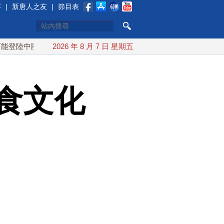
賽
|
新唐人之友
|
節目表
國
台灣漢光首結合城鎮演習 AIT連續發文讚「韌性台灣」
2026 年 8 月 7 日 星期五
食文化