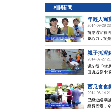
相關新聞
年輕人籌
2014-09-29 23
苗栗通宵有
獻心力，於
著一股熱誠，
親子抓泥
2014-07-27 21
還記得「抓
田邊或是小
經發展協會
娛樂，特地
西瓜食食
趣。
2014-06-14 21
已經連續舉辦
經費因素，