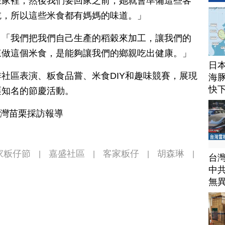
在家裡，然後我們要回家之前，她就會準備這些客
吃，所以這些米食都有媽媽的味道。」
：「我們把我們自己生產的稻穀來加工，讓我們的
來做這個米食，是能夠讓我們的鄉親吃出健康。」
日
社區表演、粄食品嘗、米食DIY和趣味競賽，展現
海豚
快
栗知名的節慶活動。
台灣苗栗採訪報導
家粄仔節
嘉盛社區
客家粄仔
胡森琳
|
|
|
|
台
中
無