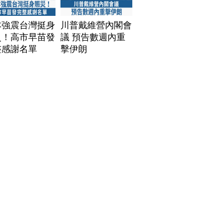
本強震台灣挺身
川普戴維營內閣會
災！高市早苗發
議 預告數週內重
整感謝名單
擊伊朗