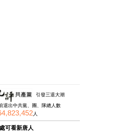
引發三退大潮
前退出中共黨、團、隊總人數
64,823,452
人
處可看新唐人