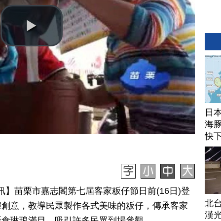
日
海豚
快
日訊】苗栗市嘉志閣第七屆客家粄仔節日前(16日)登
北
揮創意，教導民眾製作各式美味的粄仔，傳承客家
漢
粄食琳琅滿目，吸引許多民眾到場參觀。