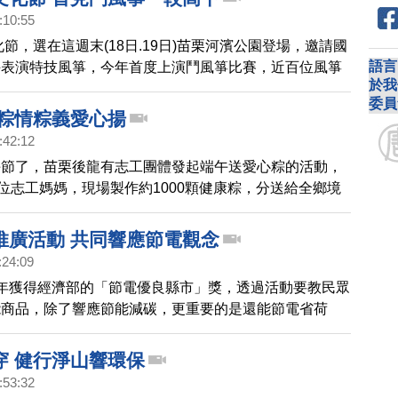
:10:55
化節，選在這週末(18日.19日)苗栗河濱公園登場，邀請國
語言
手表演特技風箏，今年首度上演鬥風箏比賽，近百位風箏
於我
技，活動精彩可期。
委員
 粽情粽義愛心揚
:42:12
午節了，苗栗後龍有志工團體發起端午送愛心粽的活動，
0位志工媽媽，現場製作約1000顆健康粽，分送給全鄉境
庭，讓他們也能感受到端午節歡樂、溫馨的氣氛。
推廣活動 共同響應節電觀念
:24:09
年獲得經濟部的「節電優良縣市」獎，透過活動要教民眾
能商品，除了響應節能減碳，更重要的是還能節電省荷
穿 健行淨山響環保
:53:32