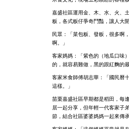
嘉盛社區運用金、木、水、火、
粄，各式粄仔爭奇鬥豔，讓人大
民眾：「菜包粄、發粄，很多啊
啊。」
客家媽媽：「紫色的（地瓜口味
的，就容易難做，黑的跟紅麴的
客家米食師傅胡志華：「國民曆
這樣。」
苗栗嘉盛社區早期都是稻田，每
居一起分享，但年輕一代客家子
節，結合社區婆婆媽媽一起來傳