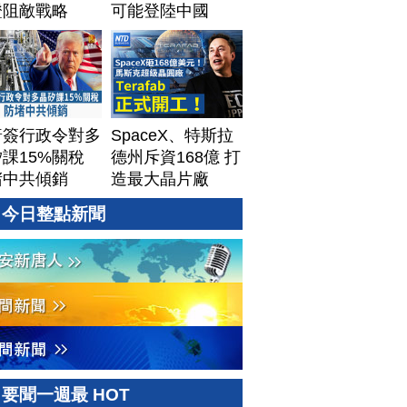
證阻敵戰略
可能登陸中國
普簽行政令對多
SpaceX、特斯拉
課15%關稅
德州斥資168億 打
堵中共傾銷
造最大晶片廠
Terafab
今日整點新聞
要聞一週最 HOT