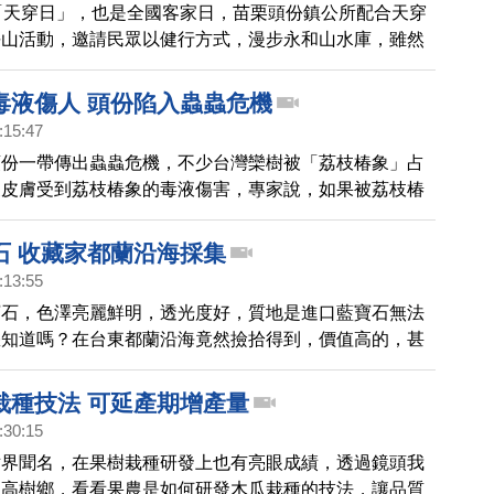
「天穿日」，也是全國客家日，苗栗頭份鎮公所配合天穿
淨山活動，邀請民眾以健行方式，漫步永和山水庫，雖然
還沒到，不少民眾仍起了個大早，熱烈響應。
毒液傷人 頭份陷入蟲蟲危機
:15:47
頭份一帶傳出蟲蟲危機，不少台灣欒樹被「荔枝椿象」占
眾皮膚受到荔枝椿象的毒液傷害，專家說，如果被荔枝椿
到，要馬上用大量清水沖洗，如果還是有搔癢、灼熱感，
膚科就診 。
石 收藏家都蘭沿海採集
:13:55
寶石，色澤亮麗鮮明，透光度好，質地是進口藍寶石無法
您知道嗎？在台東都蘭沿海竟然撿拾得到，價值高的，甚
台幣十萬塊。
栽種技法 可延產期增產量
:30:15
世界聞名，在果樹栽種研發上也有亮眼成績，透過鏡頭我
東高樹鄉，看看果農是如何研發木瓜栽種的技法，讓品質