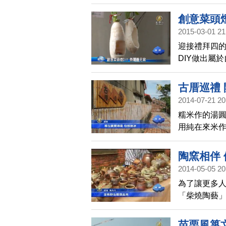
寶西瓜的口
瓜。
創意菜頭燈
2015-03-01 21
迎接禮拜四
DIY做出屬
古厝巡禮
2014-07-21 20
糯米作的湯
用純在來米
少人知道。
回味早期的
陶窯相伴
2014-05-05 20
為了讓更多
「柴燒陶藝
活達人加入
與陶為伍的
苗栗風箏