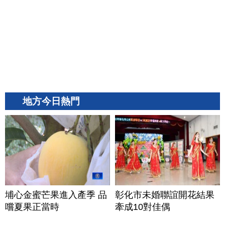
地方今日熱門
埔心金蜜芒果進入產季 品
彰化市未婚聯誼開花結果
嚐夏果正當時
牽成10對佳偶