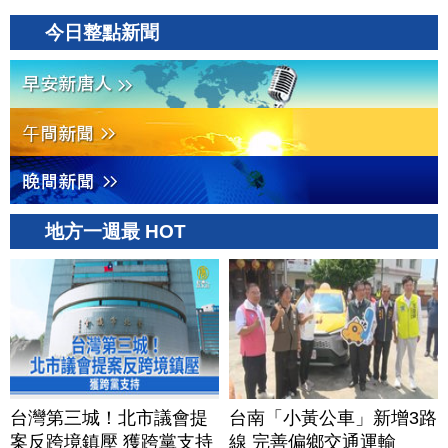
今日整點新聞
地方一週最 HOT
台灣第三城！北市議會提
台南「小黃公車」新增3路
案反跨境鎮壓 獲跨黨支持
線 完善偏鄉交通運輸