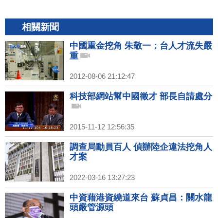
相關新聞
中國重金挖角 朱敬一：台人才流失嚴
重
2012-08-06 21:12:47
科技部網站幫中國徵才 部長自請處分
2015-11-12 12:56:35
調查局動員百人 偵辦陸企違法挖角人
才案
2022-03-16 13:27:23
中資藉港資繞道來台 蘇貞昌：關水龍
頭嚴管源頭