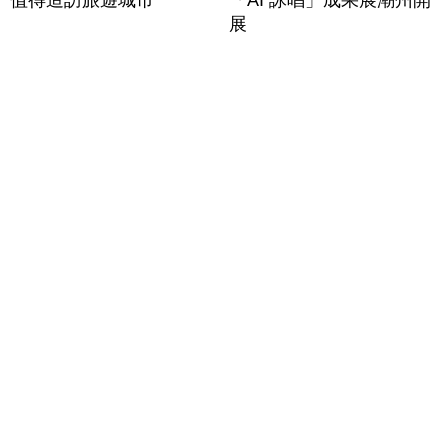
值得造訪旅遊城市
「AI 詠唱」成果展潮州開
展