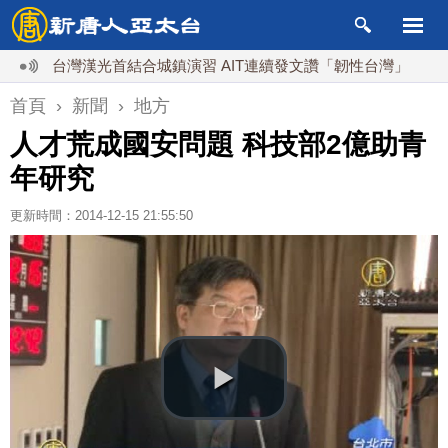
台灣漢光首結合城鎮演習 AIT連續發文讚「韌性台灣」
搞分
首頁
›
新聞
›
地方
人才荒成國安問題 科技部2億助青
年研究
更新時間：2014-12-15 21:55:50