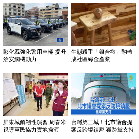
彰化縣強化警用車輛 提升
生態殺手「銀合歡」翻轉
治安網機動力
成社區綠金產業
屏東城鎮韌性演習 周春米
台灣第三城！北市議會提
視導軍民協力實地操演
案反跨境鎮壓 獲跨黨支持