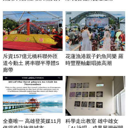
斥資157億元橋科聯外匝
花蓮漁港親子釣魚同樂 羅
道今動土 將串聯半導體S
時豐壓軸獻唱掀高潮
廊帶
全臺唯一 高雄登英媒11月
科學走出教室 雄中雄女