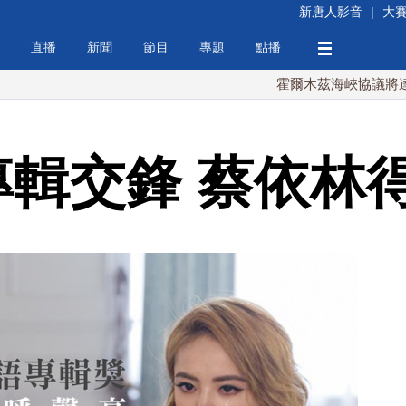
新唐人影音
|
大
直播
新聞
節目
專題
點播
霍爾木茲海峽協議將達成？伊
專輯交鋒 蔡依林