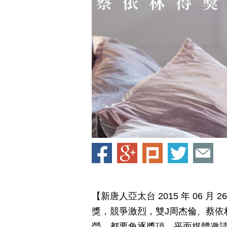
【新唐人亞太台 2015 年 06 
獎，競爭激烈，雙J周杰倫、蔡依
瑩，都要角逐獎項。平面媒體邀