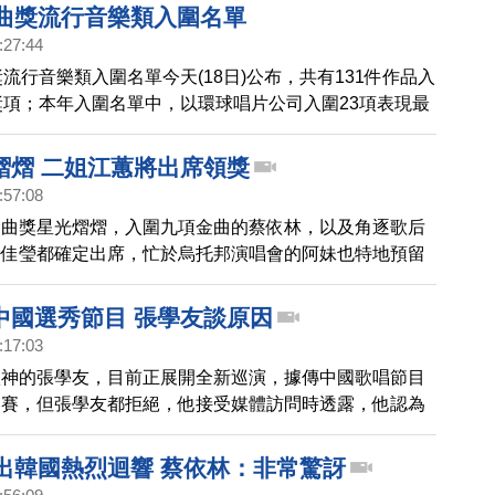
金曲獎流行音樂類入圍名單
:27:44
獎流行音樂類入圍名單今天(18日)公布，共有131件作品入
獎項；本年入圍名單中，以環球唱片公司入圍23項表現最
品則以｢呸」專輯入圍9項奪冠，頒獎典禮將於6月27日
蛋舉行。入圍名單如下：
熠熠 二姐江蕙將出席領獎
:57:08
金曲獎星光熠熠，入圍九項金曲的蔡依林，以及角逐歌后
徐佳瑩都確定出席，忙於烏托邦演唱會的阿妹也特地預留
間，而宣布引退的二姊江蕙，原本要閉關到七月演唱會才
傳出消息，二姊將親自出席金曲頒獎典禮，領取特別貢獻
中國選秀節目 張學友談原因
:17:03
歌神的張學友，目前正展開全新巡演，據傳中國歌唱節目
參賽，但張學友都拒絕，他接受媒體訪問時透露，他認為
評審，就是最大的弊病，評審未必懂得如何評判唱功，也
好評委與觀眾。
演出韓國熱烈迴響 蔡依林：非常驚訝