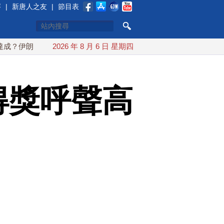
賽
|
新唐人之友
|
節目表
朗傳不收通行費
2026 年 8 月 6 日 星期四
配合漢光 總統賴清德親登雲豹前進圓山指揮所
得獎呼聲高