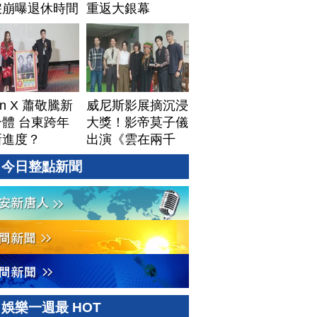
淚崩曝退休時間
重返大銀幕
Lin X 蕭敬騰新
威尼斯影展摘沉浸
體 台東跨年
大獎！影帝莫子儀
新進度？
出演《雲在兩千
米》鬆口秘辛
今日整點新聞
娛樂一週最 HOT