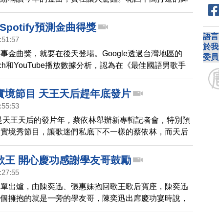
實交疊，尤其是十段表演，內容紮實富質感，從哈林的開
蔡依林的壓軸演出，可以說，今年的金曲獎，完全沒有冷
、Spotify預測金曲得獎
語言
:51:57
於我
事金曲獎，就要在後天登場。Google透過台灣地區的
委員
Search和YouTube播放數據分析，認為在《最佳國語男歌手
人氣呼聲最高者是張學友和陳奕迅。在《最佳國語女歌手
手A-Lin，人氣是一舉超越A Mei張惠妹。而線上音樂串
實境節目 天王天后趕年底發片
potify也做預測，看好陳奕迅和張惠妹，封王、封后。
:55:53
乎是天王天后的發片年，蔡依林舉辦新專輯記者會，特別預
出實境秀節目，讓歌迷們私底下不一樣的蔡依林，而天后
在加緊錄音中，像是天王周杰倫、林俊傑準備要在年底發
歌王 開心慶功感謝學友哥鼓勵
:27:55
名單出爐，由陳奕迅、張惠妹抱回歌王歌后寶座，陳奕迅
一個擁抱的就是一旁的學友哥，陳奕迅出席慶功宴時說，
，學友哥緊握住他的手，跟他說恭喜。