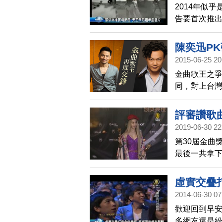
2014年似
告要首次推
張惠妹，則
片。
陳奕迅P
2015-06-25 20
金曲歌王之爭
同，對上台灣
既2003年
評審讚歌
2019-06-30 22
第30屆金曲
最後一共拿下
淚，表示做
虛實交疊
2014-06-30 07
歡迎回到早安
多網友還是