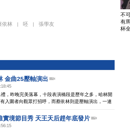
不
有馬
蔡依林
呸
張學友
|
|
杯
 金曲25壓軸演出
:18:45
典禮，昨晚完美落幕，十段表演橋段是歷年之多，哈林開
所有入圍者向觀眾打招呼，而蔡依林則是壓軸演出，一連
目，快速變裝，搭配動態螢幕演出，掀起典禮高潮。
推實境節目秀 天王天后趕年底發片
:56:15