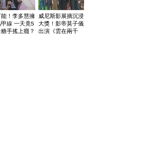
可能！李多慧擁
威尼斯影展摘沉浸
甲線 一天竟5
大獎！影帝莫子儀
全糖手搖上癮？
出演《雲在兩千
米》鬆口秘辛