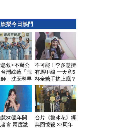
娛樂今日熱門
棄急救+不辦公
不可能！李多慧擁
！台灣綜藝「荒
有馬甲線 一天竟5
大師」沈玉琳早
杯全糖手搖上癮？
排身後事
慧30週年開
台片《魯冰花》經
者會 兩度激
典回憶殺 37周年