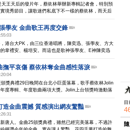
乎是天王天后的發片年，蔡依林舉辦新專輯記者會，特別預
出實境秀節目，讓歌迷們私底下不一樣的蔡依林，而天后
在加緊錄音中，像是天王周杰倫、林俊傑準備要在年底發
K張學友 金曲歌王再度交鋒
:55:03
，港台大PK，由三位香港唱將，陳奕迅、張學友、方大
的韋禮安、楊培安。而這也是歌神張學友、E神陳奕迅
之後，再次在金曲交鋒，備受矚目。
曲撫平哀傷 蔡依林奪金曲感性落淚
:20:04
獎頒獎典禮29日晚間在台北小巨蛋落幕，歌手蔡依林Jolin
年度專輯、年度歌曲兩項大獎。Jolin上台領獎時激動落
這張專輯，是她歷年來花最多心思，表達自己的專輯。
目
打造金曲震撼 質感演出網友驚豔
4
:26:31
新唐人。金曲25頒獎典禮，雖然已經完美落幕，不過許
隨
紛紛稱讚今年的金曲，實在讓人驚豔。花四千萬打造的舞