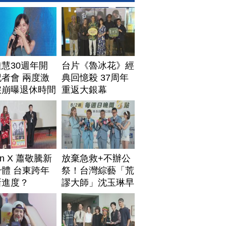
慧30週年開
台片《魯冰花》經
者會 兩度激
典回憶殺 37周年
淚崩曝退休時間
重返大銀幕
Lin X 蕭敬騰新
放棄急救+不辦公
體 台東跨年
祭！台灣綜藝「荒
新進度？
謬大師」沈玉琳早
安排身後事