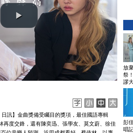
放
祭
謬
安
月 26 日訊】金曲獎備受矚目的獎項，最佳國語專輯
彭佳
林再度交鋒，還有陳奕迅、張學友、莫文蔚、徐佳
唱記
請百位音樂人預測，近四成都看好，蔡依林，以專