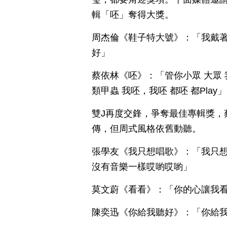
輯「呸」奪得大獎。
周杰倫《鞋子特大號》：「我戴著圓
好」
蔡依林《呸》：「管你小眾 大眾 
類甲蟲 我呸，我呸 都呸 都Play」
雙J再度交鋒，爭奪最佳專輯獎，
傳，但周式風格依舊動聽。
張學友《我只想唱歌》：「我只
沒有音樂一樣哎喲哎喲」
莫文蔚《看看》：「你的心讓我看
陳奕迅《你給我聽好》：「你給我