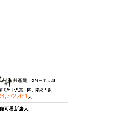
引發三退大潮
前退出中共黨、團、隊總人數
64,772,481
人
處可看新唐人