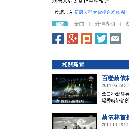
新唐人亞太電視整理報導
按讚加入
新唐人亞太電視台粉絲團
金曲
最佳專輯
|
|
相關新聞
百變蔡依林
2014-06-29 22
金曲25頒獎
場秀就帶領
演唱11首曲
蔡依林首
2014-10-28 21