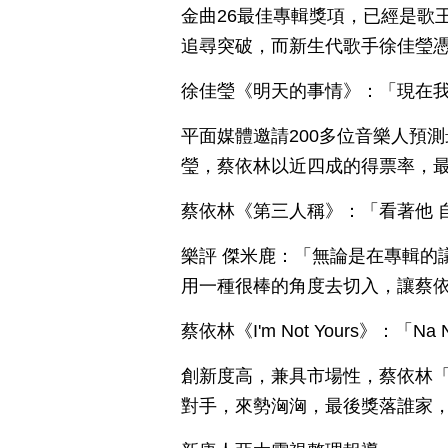
金曲26最佳專輯獎項，已經是歌
追尋突破，而新生代歌手徐佳瑩
徐佳瑩《明天的事情》：「現在
平面媒體邀請200多位音樂人預
瑩，蔡依林以近四成的得票率，
蔡依林《第三人稱》：「看著他 
樂評 傑米鹿：「無論是在專輯的
用一種很棒的角度去切入，讓蔡
蔡依林《I'm Not Yours》：「Na Na 
創新度高，兼具市場性，蔡依林
對手，來勢洶洶，最後獎落誰家