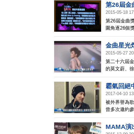
第26屆
2015-05-18 17
第26屆金曲
圍角逐26個
亮眼，專輯作
在台北小巨
金曲星光
2015-05-27 20
第二十六屆
的莫文蔚、
參加典禮時
現身，現在
霸氣回絕
獎。
2017-04-10 13
被外界譽為
曾多次邀約
歌唱節目的
不想學會討
MAMA