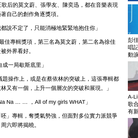
王歌后的莫文蔚、張學友、陳奕迅，都在音樂表現
憑著自己的創作角逐獎項。
我都說不定了，只能消極地緊緊地抱住你」
彭佳
測最佳專輯獎項，第三名為莫文蔚，第二名為徐佳
唱記
最被外界看好。
動
自成一局歇斯底里」
議題操作上，或是在蔡依林的突破上，這張專輯都
依林又有一個，上升一個層次的突破和展現。」
A-
Na … … ，All of my girls WHAT」
歌合
有
「呸」專輯，奪獎氣勢強，但面對多位實力派競爭
，周六即將揭曉。