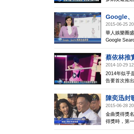
台動畫，虛
場，一直到
Google
場。
2015-06-25 20
華人娛樂圈盛
Google 
獎》方面，
獎》方面，歌
蔡依林推
流服務業者S
2014-10-29 12
2014年似
告要首次推
張惠妹，則
片。
陳奕迅封
2015-06-28 20
金曲獎得獎
得獎時，第
當下得獎時