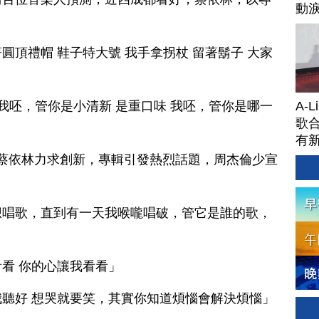
動
頂禮帽 鞋子特大號 我手拿拐杖 留著鬍子 大家
A-
我呸，管你是小清新 是重口味 我呸，管你是哪一
歌合
有
蔡依林力求創新，專輯引發熱烈話題，周杰倫少宣
想唱歌，直到有一天我喉嚨唱破，管它是誰的歌，
看 你的心讓我看看」
聽好 想哭就要笑，其實你知道煩惱會解決煩惱」