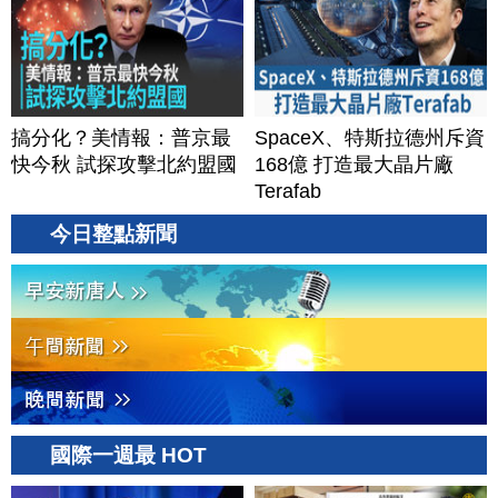
搞分化？美情報：普京最
SpaceX、特斯拉德州斥資
快今秋 試探攻擊北約盟國
168億 打造最大晶片廠
Terafab
今日整點新聞
國際一週最 HOT