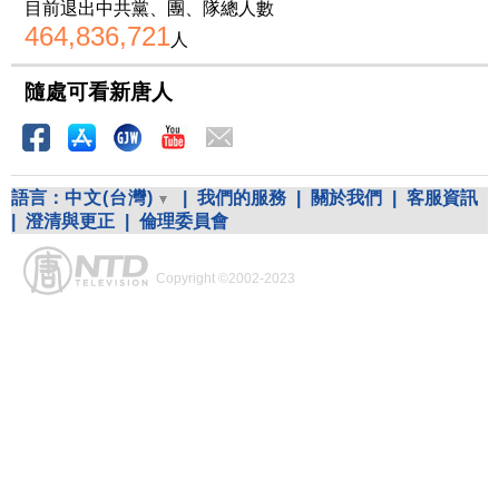
目前退出中共黨、團、隊總人數
464,836,721
人
隨處可看新唐人
語言：
中文(台灣)
|
我們的服務
|
關於我們
|
客服資訊
|
澄清與更正
|
倫理委員會
Copyright ©2002-2023