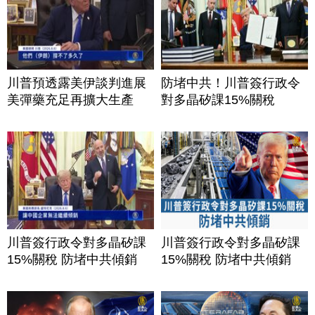
川普預透露美伊談判進展
防堵中共！川普簽行政令
美彈藥充足再擴大生產
對多晶矽課15%關稅
川普簽行政令對多晶矽課
川普簽行政令對多晶矽課
15%關稅 防堵中共傾銷
15%關稅 防堵中共傾銷