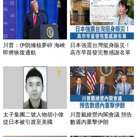
川普：伊朗擁核夢碎 海峽
日本強震台灣挺身賑災！
即將恢復通航
高市早苗發完整感謝名單
太子集團二號人物胡小偉
川普戴維營內閣會議 預告
從日本被引渡至美國
數週內重擊伊朗