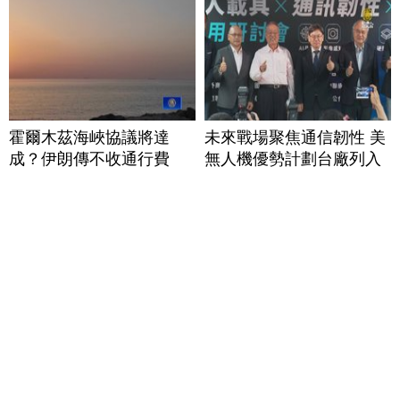
霍爾木茲海峽協議將達
未來戰場聚焦通信韌性 美
成？伊朗傳不收通行費
無人機優勢計劃台廠列入