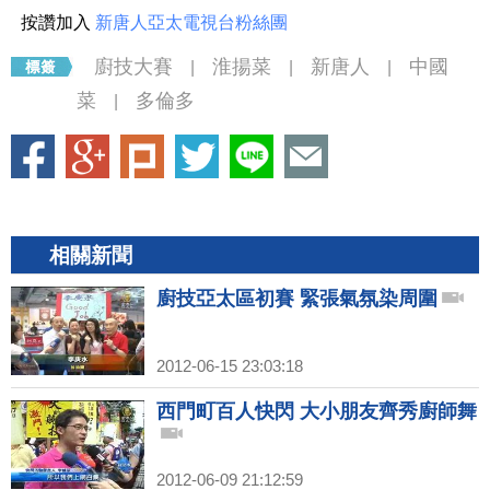
按讚加入
新唐人亞太電視台粉絲團
廚技大賽
淮揚菜
新唐人
中國
|
|
|
菜
多倫多
|
相關新聞
廚技亞太區初賽 緊張氣氛染周圍
2012-06-15 23:03:18
西門町百人快閃 大小朋友齊秀廚師舞
2012-06-09 21:12:59