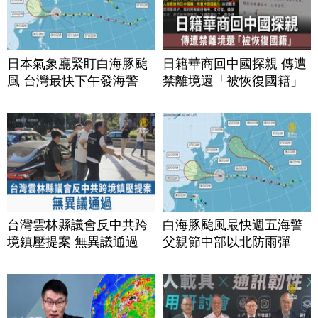
日本氣象廳緊盯白海豚颱
日籍華商回中國探親 傳遭
風 台灣最快下午發海警
禁離境還「被恢復國籍」
台灣雲林縣議會反中共跨
白海豚颱風最快週五海警
境鎮壓提案 無異議通過
父親節中部以北防雨彈