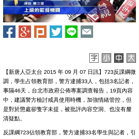
【新唐人亞太台 2015 年 09 月 07 日訊】723反課綱微
調，學生占領教育部，警方逮捕33人，包括3名記者，
事隔46天，台北市政府公佈專案調查報告，19頁內容
中，建議警方檢討戒具使用時機，加強情緒管控，但
是對於懲處卻隻字未提，被批評內容空洞、也沒有釐
清疑點。
反課綱723佔領教育部，警方逮捕33名學生與記者，引