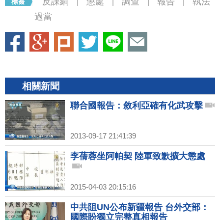
反課綱
懲處
調查
報告
執法
|
|
|
|
過當
相關新聞
聯合國報告：敘利亞確有化武攻擊
2013-09-17 21:41:39
李蒨蓉坐阿帕契 陸軍致歉擴大懲處
2015-04-03 20:15:16
中共阻UN公布新疆報告 台外交部：
國際盼獨立完整真相報告