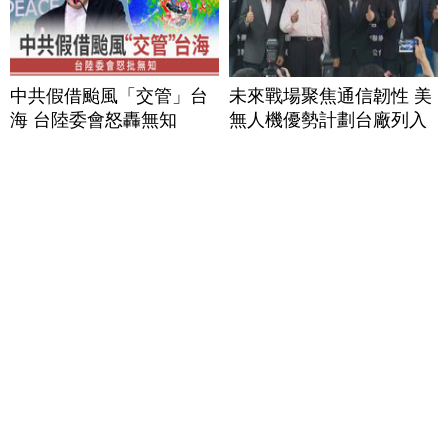
中共假借颱風「交管」台
未來戰場聚焦通信韌性 美
海 台陸委會怒轟無知
無人機優勢計劃台廠列入