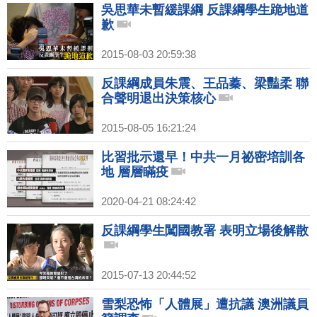
吳思華未暫緩課綱 反課綱學生跪地道
歉
2015-08-03 20:59:38
反課綱成員朱震、王品蓁、梁豔柔 聯
合聲明退出決策核心
2015-08-05 16:21:24
比習批示還早！中共一月祕密培訓各
地 層層瞞疫
2020-04-21 08:24:42
反課綱學生闖國教署 表明立場後解散
2015-07-13 20:44:52
雪梨恐怖「人體展」遭抗議 澳洲議員