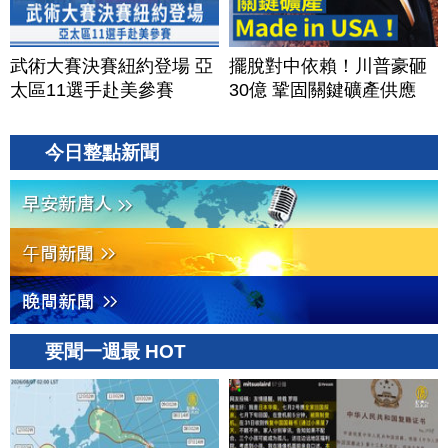
武術大賽決賽紐約登場 亞
擺脫對中依賴！川普豪砸
太區11選手赴美參賽
30億 鞏固關鍵礦產供應
今日整點新聞
要聞一週最 HOT