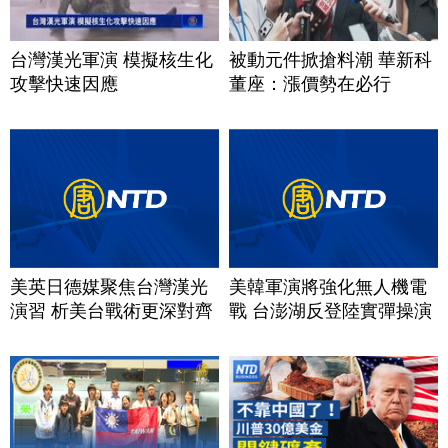
台灣漢光軍演 模擬核生化
被動元件掀搶料潮 華新科
攻擊快速因應
董座：漲價勢在必行
美英日德媒聚焦台灣漢光
美韓軍演將強化無人機電
演習 析美台戰術更深對齊
戰 台澎湖反登陸實彈操演