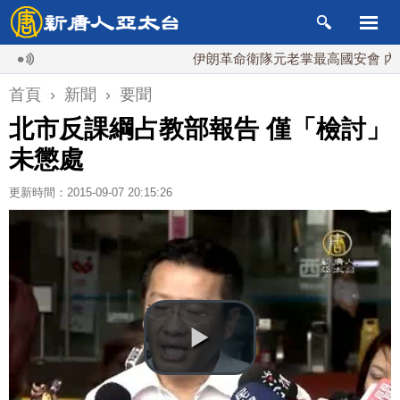
伊朗革命衛隊元老掌最高國安會 內鬥升級
首頁
›
新聞
›
要聞
北市反課綱占教部報告 僅「檢討」
未懲處
更新時間：2015-09-07 20:15:26