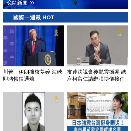
國際一週最 HOT
川普：伊朗擁核夢碎 海峽
友達法說會後拋震撼彈 總
即將恢復通航
座柯富仁請辭張博儀接任