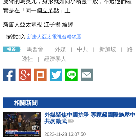
雙臂的馬英九，身形就如同小精靈一般，不過他們確
實是在「同一個立足點」上。
新唐人亞太電視 江子揚 編譯
按讚加入
新唐人亞太電視台粉絲團
馬習會
外媒
中共
新加坡
路
|
|
|
|
透社
經濟學人
|
相關新聞
外媒聚焦中國抗爭 專家籲國際施壓中
共勿動武
2022-11-28 13:07:50