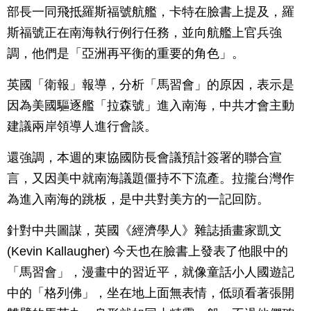
部長一同飛抵羅斯福號航艦，卡特在臉書上提及，羅
斯福號正在南海執行例行任務，並向航艦上官兵強
調，他們是「亞洲再平衡的重要的角色」。
英國「衛報」報導，分析「馬習會」的原因，表示是
因為美國驅逐艦「拉森號」進入南海，中共才會主動
建議兩岸領導人進行會談。
還強調，本週的東協國防長會議預計簽署的聯合宣
言，又因美中就南海議題僵持不下流產。拉攏台灣作
為進入南海的跳板，是中共對美方的一記回防。
針對中共圖謀，英國《經濟學人》雜誌插畫家凱文
(Kevin Kallaugher) 今天也在臉書上發表了他眼中的
「馬習會」，漫畫中的習近平，就像童話小人國遊記
中的「格列佛」，坐在地上面無表情，低頭看著張開