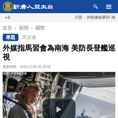
川普：伊朗擁核夢碎 海峽即將
首頁
›
新聞
›
國際
專題
馬習會
外媒指馬習會為南海 美防長登艦巡
視
更新時間：2015-11-06 20:19:50