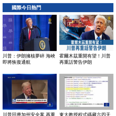
國際今日熱門
川普：伊朗擁核夢碎 海峽
霍爾木茲重開有望！川普
即將恢復通航
再重話警告伊朗
川普回應加州安全案 再重
東大教授程式碼藏六四天