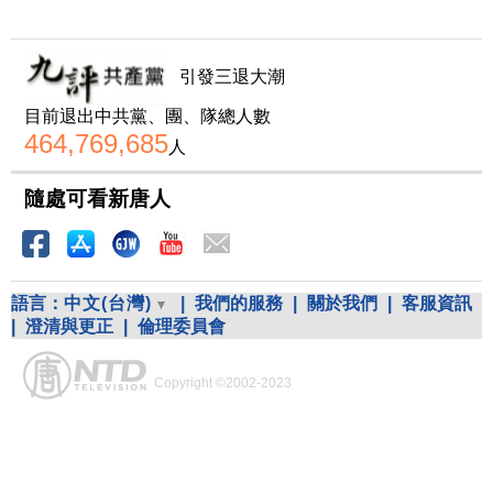
引發三退大潮
目前退出中共黨、團、隊總人數
464,769,685
人
隨處可看新唐人
語言：
中文(台灣)
|
我們的服務
|
關於我們
|
客服資訊
|
澄清與更正
|
倫理委員會
Copyright ©2002-2023