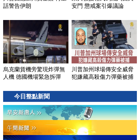
話警告伊朗
安門 懲戒案引爆議論
烏克蘭貨機旁驚現炸彈無
川普加州球場傳安全威脅
人機 德國機場緊急拆彈
犯嫌藏高殺傷力彈藥被捕
今日整點新聞