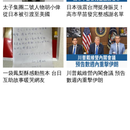
太子集團二號人物胡小偉
日本強震台灣挺身賑災！
從日本被引渡至美國
高市早苗發完整感謝名單
一袋鳳梨酥感動熊本 台日
川普戴維營內閣會議 預告
互助故事暖哭網友
數週內重擊伊朗