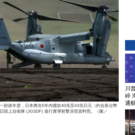
川
碎 
通
下一財政年度，日本將在5年內撥款40兆至43兆日元（約合新台幣
在日陸上自衛隊 (JGSDF) 進行實彈射擊演習資料照。（圖／