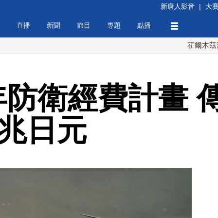
新唐人影音
|
大
直播
新聞
節目
專題
點播
霍爾木茲海峽協議
年防衛經費計畫 
3兆日元