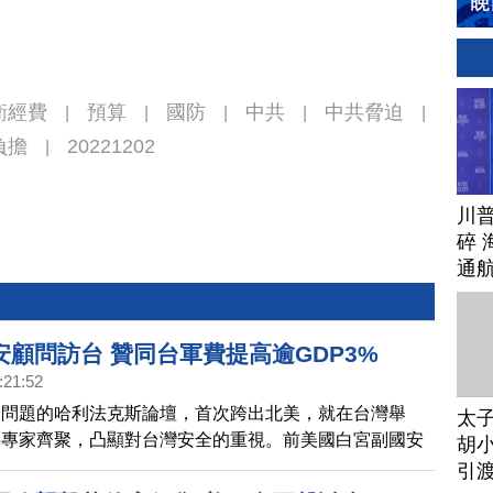
衛經費
預算
國防
中共
中共脅迫
|
|
|
|
|
負擔
20221202
|
川
碎 
通
安顧問訪台 贊同台軍費提高逾GDP3%
:21:52
全問題的哈利法克斯論壇，首次跨出北美，就在台灣舉
太
要專家齊聚，凸顯對台灣安全的重視。前美國白宮副國安
胡小
來台灣，今天在會上演說，認同中華民國總統賴清德提高
引
做法，也點出台灣作為非紅供應鏈，能夠作為全球國防工