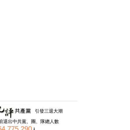
引發三退大潮
前退出中共黨、團、隊總人數
64,775,290
人