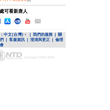
處可看新唐人
：
中文(台灣)
|
我們的服務
|
關
們
|
客服資訊
|
澄清與更正
|
倫理
會
Copyright ©2002-2026