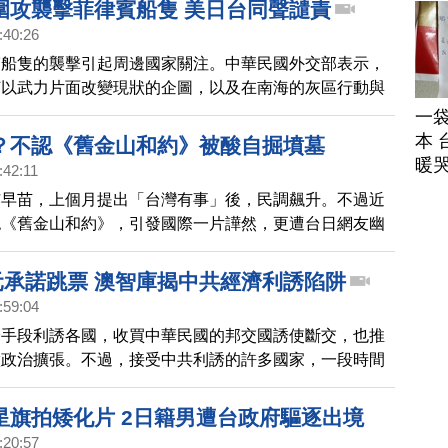
圍攻襲擊菲律賓船隻 美日台同聲譴責
自由世界提供支援。
:40:26
賓船隻的襲擊引起周邊國家關注。中華民國外交部表示，
何以武力片面改變現狀的企圖，以及在南海的灰區行動與
美國國務卿布林肯也與菲律賓外長通話，譴責中共破壞區
一
，並重申美國根據《共同防禦條約》對菲律賓的堅定承
本 
？不認《舊金山和約》被酸自掘墳墓
日本自衛隊統合幕僚長吉田圭秀，也與菲律賓參謀總長進
暖
:42:11
，雙方都對事態發展表示擔憂。吉田圭秀強調，日本自衛
市早苗，上個月提出「台灣有事」後，民調飆升。不過近
菲律賓這邊，並將深化與菲律賓及理念相近國家的合作。
認《舊金山和約》，引發國際一片譁然，更遭台日網友幽
本前議員表達，難道現在台灣還是日本領土嗎？台灣外交
強調中華民國台灣與中共互不隸屬。
美元承諾跳票 澳智庫揭中共經濟利誘陷阱
:59:04
濟手段利誘各國，收買中華民國的邦交國誘使斷交，也推
做政治擴張。不過，接受中共利誘的許多國家，一段時間
巨額債務壓力。澳洲智庫研究報告，揭露中共利誘陷阱，
5年起，中共對東南亞基建計畫的承諾，有累計超過500億
星旗拍矮化片 2日籍男遭台政府驅逐出境
位。
:20:57