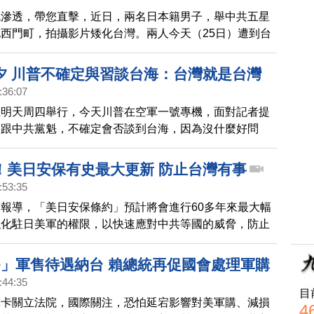
色滲透，帶您直擊，近日，兩名日本籍男子，舉中共五星
西門町，拍攝影片矮化台灣。兩人今天（25日）遭到台
逐出境，禁止再入境台灣。
夕 川普不確定與習談台海：台灣就是台灣
:36:07
在明天周四舉行，今天川普在空軍一號專機，面對記者提
為跟中共黨魁，不確定會否談到台海，因為沒什麼好問
言，台灣就是台灣。
！美日安保有史最大更新 防止台灣有事
:53:35
報導，「美日安保條約」預計將會進行60多年來最大幅
強化駐日美軍的權限，以快速應對中共等國的威脅，防止
軍事專家分析指出，美日行動將影響台海的安全局勢，因
當初簽定時，協防的範圍就包含了台灣。
+」軍售待遇納台 賴總統再促國會處理軍購
:44:35
目
算卡關立法院，國際關注，恐怕延宕影響對美軍購、減損
4