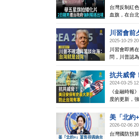
台灣反制紅
血旗，在台北
灣移民署驅
川習會前
2025-10-29 20
川習會即將
問，川普認
的；川普直
抗共威脅
2024-03-25 12
《金融時報》
度的更新，
台灣有事。
為安保條約
美「北約
2026-02-06 20
台灣國防預