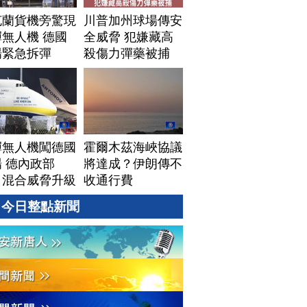
克蘭貨機旁驚現
川普加州球場傳安
無人機 德國
全威脅 犯嫌藏高
場緊急拆彈
殺傷力彈藥被捕
彈無人機闖德國
霍爾木茲海峽協議
 德內政部
將達成？伊朗傳不
：混合威脅升級
收通行費
今日整點新聞