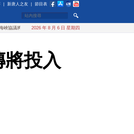
賽
|
新唐人之友
|
節目表
將達成？伊朗傳不收通行費
2026 年 8 月 6 日 星期四
配合漢光 總統賴清德親登雲豹前
傳將投入