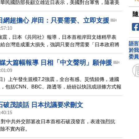
中華民國防部長顧立雄近日表示，美國對台軍售，隨著美
提升台灣享有「北約+」成員國同等軍售待遇，以及全球
隨
只要台灣今年國防總預算通過，包括M1A2T戰車、海馬
日網超擔心 岸田：只要需要、立即支援
系統等，都將全數抵達台灣。
:57:10
2強震，日本《共同社》報導，日本首相岸田文雄稍早表
語言
震給台灣造成重大損失，強調只要台灣需要「日本政府將
於我
援」。日本網友也紛紛在相關新聞下方留言，關心台灣災
委員
等相關關鍵字，也衝上X平台以及google熱搜。
外媒大篇幅報導 日相「中文聲明」願伸援
:01:09
日）上午發生規模7.2強震，全台有感、災情頻傳，連國
，包括CNN、BBC、路透等，紛紛以快訊或頭條方式報
，建築物傾斜倒塌的畫面也登上多間媒體頭版。「台灣沒
為日本推特上的熱門關鍵字。日本首相岸田文雄也發文強
石破茂談話 日本抗議要求刪文
要朋友，願意伸出援手，台灣正副總統則以日文回文感
:40:15
日對中共外交部篡改日本首相石破茂發言，表達強烈抗
刪除不實內容。