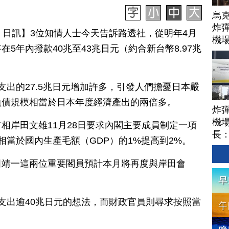
烏
炸彈
月 02 日訊】3位知情人士今天告訴路透社，從明年4月
機
5年內撥款40兆至43兆日元（約合新台幣8.97兆
支出的27.5兆日元增加許多，引發人們擔憂日本嚴
負債規模相當於日本年度經濟產出的兩倍多。
炸
機場
相岸田文雄11月28日要求內閣主要成員制定一項
長
相當於國內生產毛額（GDP）的1%提高到2%。
田靖一這兩位重要閣員預計本月將再度與岸田會
支出逾40兆日元的想法，而財政官員則尋求按照當