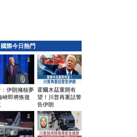
國際今日熱門
普：伊朗擁核夢
霍爾木茲重開有
海峽即將恢復
望！川普再重話警
航
告伊朗