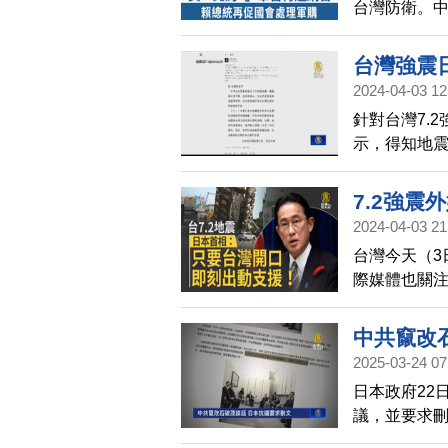
台灣防衛。
國國會修法，
供應鏈恢復，
台灣強震
士多管火箭
2024-04-03 12
針對台灣7.
示，得知地
立即提供支
情，台灣地震
7.2強震
2024-04-03 21
台灣今天（3
際媒體也關注
導台灣災情
事吧」也成
中共竄改
調台灣是重
2025-03-24 07
謝。
日本政府22
議，並要求