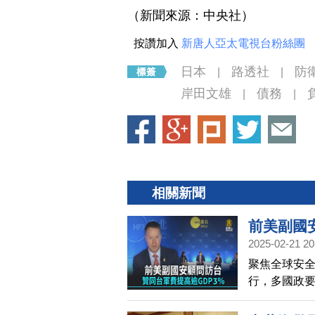
（新聞來源：中央社）
按讚加入
新唐人亞太電視台粉絲團
日本
路透社
防
|
|
岸田文雄
債務
|
|
相關新聞
前美副國
2025-02-21 20
聚焦全球安
行，多國政
顧問博明也
國防支出的