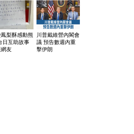
袋鳳梨酥感動熊
川普戴維營內閣會
台日互助故事
議 預告數週內重
哭網友
擊伊朗