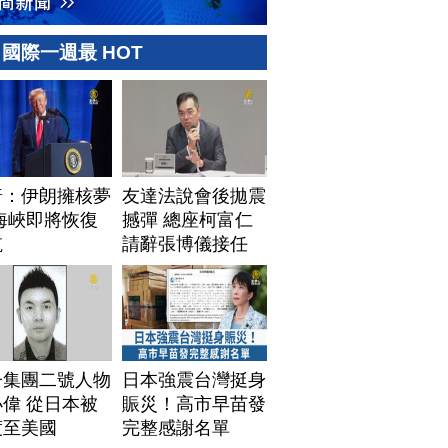
國際一週最 HOT
普：伊朗擁核夢
友達法說會後拋震
海峽即將恢復
撼彈 總座柯富仁
航
請辭張博儀接任
子集團二號人物
日本強震台灣挺身
偉 從日本被
賑災！高市早苗發
渡至美國
完整感謝名單