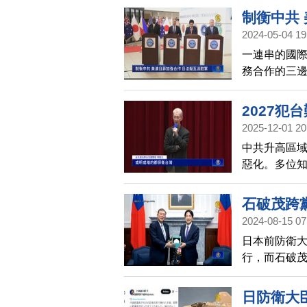
制衡中共
2024-05-04 19
一連串的國
務合作的三
晤，旨在深
2027犯
2025-12-01 20
中共升高區
惡化。多位知
播協會主辦
台灣應如何妥
石破茂跨
威脅，學者
2024-08-15 07
日本前防衛
行，而石破茂
與正副總統
合照。然而
日防衛大
客竄訪」的