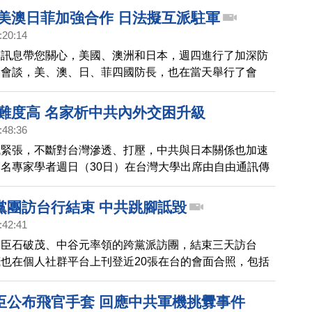
 美澳日菲加強合作 日法擬互派駐軍
:20:14
際訊息帶您關心，美國、澳洲和日本，週四進行了加深防
邊會談，美、澳、日、菲四國防長，也在當天舉行了會
化四國間的國防關係，維護印太和平，遏制中共。
台難度高 名家析中共內外交困升級
:48:36
域緊張，不斷對台灣滲透、打壓，中共與日本關係也加速
名專家學者週日（30日）在台灣大學出席由自由通訊傳
的系列政經座談會，探討主題，「國際局勢激烈變化下，
善因應？」近期，外界聚焦中共2027年可能進犯台灣的
黨團訪台行結束 中共跳腳詆毀
分析當前國際局勢，也點出中共目前內外交困的窘境。
:42:41
大臣石破茂、中谷元率領的跨黨派訪團，結束三天訪台
也在個人社群平台上刊登近20張在台的會面合照，包括
、前總統、在野兩黨主席還有經濟部、外交部代表等人的
，中共駐日本大使館昨晚卻發布新聞稿，標題用「日本政
臣公布飛官手套 回應中共軍機挑釁事件
攻擊性字眼，還稱所謂「日方一些人，心存染指台海的幻