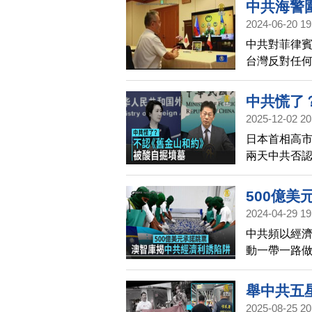
中共海警
業基地，為
2024-06-20 19
中共對菲律
台灣反對任
軍事脅迫。
域和平穩定
中共慌了
諾。此外，
2025-12-02 20
行視訊通話
日本首相高
隊始終站在
兩天中共否
默評論。日
部也回應，
500億
2024-04-29 19
中共頻以經
動一帶一路
後反而背負
指出從201
舉中共五
美元沒有到
2025-08-25 20