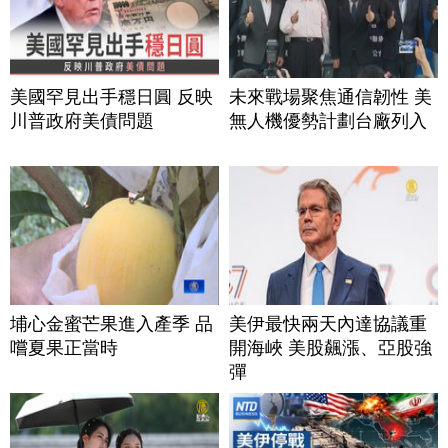
美國罕見出手穩日圓 反映
未來戰場聚焦通信韌性 美
川普政府美債問題
無人機優勢計劃台廠列入
埔心金蜜芒果進入產季 品
美伊最快兩天內達協議重
嚐夏果正當時
開海峽 美股飆漲、亞股強
彈