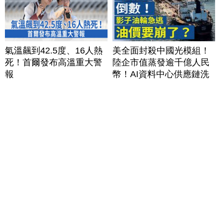
氣溫飆到42.5度、16人熱
美全面封殺中國光模組！
死！首爾發布高溫重大警
陸企市值蒸發逾千億人民
報
幣！AI資料中心供應鏈洗
牌？台灣喜迎轉單！成關
鍵樞紐？｜#財經新聞
│20260805 (三)