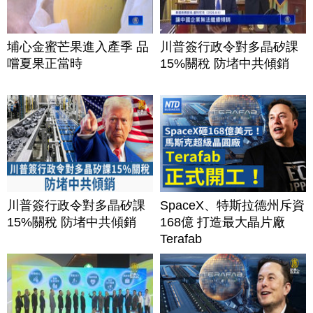
埔心金蜜芒果進入產季 品
川普簽行政令對多晶矽課
嚐夏果正當時
15%關稅 防堵中共傾銷
川普簽行政令對多晶矽課
SpaceX、特斯拉德州斥資
15%關稅 防堵中共傾銷
168億 打造最大晶片廠
Terafab