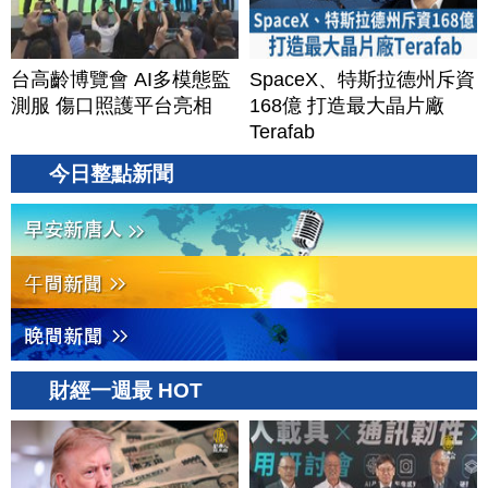
台高齡博覽會 AI多模態監
SpaceX、特斯拉德州斥資
測服 傷口照護平台亮相
168億 打造最大晶片廠
Terafab
今日整點新聞
財經一週最 HOT