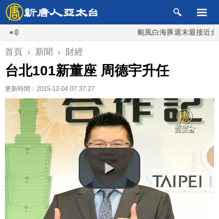
颱風白海豚週末最接近台灣 最
首頁
›
新聞
›
財經
台北101新董座 周德宇升任
更新時間：2015-12-04 07:37:27