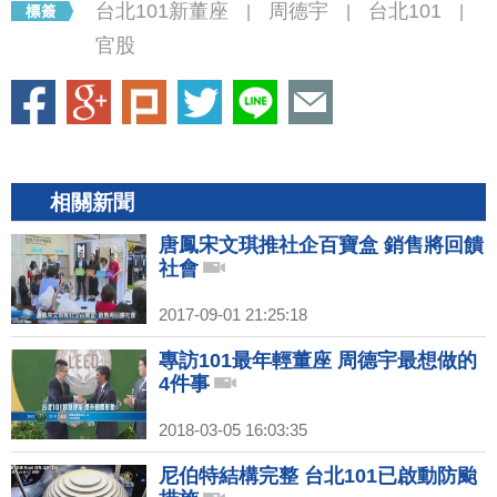
台北101新董座
周德宇
台北101
|
|
|
官股
相關新聞
唐鳳宋文琪推社企百寶盒 銷售將回饋
社會
2017-09-01 21:25:18
專訪101最年輕董座 周德宇最想做的
4件事
2018-03-05 16:03:35
尼伯特結構完整 台北101已啟動防颱