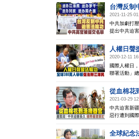
卻對法輪功發
台灣反制
平上訪事件
2021-11-25 01
中共加劇打壓
提出中共迫
示，已向陸委
的，數十名
人權日聲
2020-12-11 16
國際人權日，
聯署活動」總
連署，向中
表示，國際
從血棉花
國際人權的
2021-03-29 12
肅緊盯
中共迫害新
惡行遭到國際
院，強力譴
只是中國總
全球紀念法
的監督一定