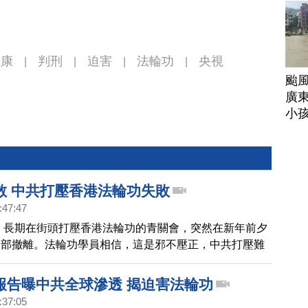
永康
判刑
迫害
法輪功
央視
|
|
|
|
颱
廣
小
散 中共打壓香港法輪功失敗
:47:47
年，長期在街頭打壓香港法輪功的青關會，突然在新年前夕
全部撤離。法輪功學員相信，這是邪不壓正，中共打壓難
然結果。追查國際強調，青關會解散，不等於逃脫罪責。
行者將面臨報應，要爭取贖罪。
報告曝中共全球滲透 揭迫害法輪功
:37:05