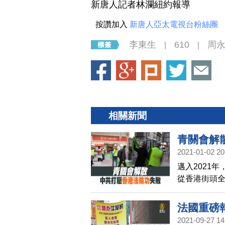
新唐人記者林瀾紐約報導
按讚加入
新唐人亞太電視台粉絲團
李東生
610
周
|
|
相關新聞
青關會解
2021-01-02 20
邁入2021
從香港街頭
以持續的必
他們具體執
法國重磅
2021-09-27 14