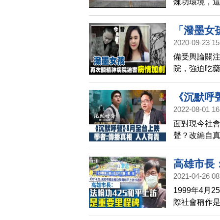
煉功環境，這
日)，在台北
共前黨魁江
「潑墨女
爭的損失，
2020-09-23 15
輪功修煉者
備受輿論關
院，強迫吃
被關入精神
親要求到其
《沉默呼
2022-08-01 16
面對現今社
聲？改編自
週六（30日
表示，傳播
高雄市長
2021-04-26 08
1999年4
際社會稱作是
功學員425