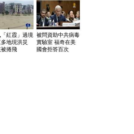
風「紅霞」過境
被問資助中共病毒
東多地現洪災
實驗室 福奇在美
孩被捲飛
國會拒答百次