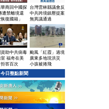
籍華商回中國探
台灣雲林縣議會反
傳遭禁離境還
中共跨境鎮壓提案
被恢復國籍」
無異議通過
問資助中共病毒
颱風「紅霞」過境
室 福奇在美
廣東多地現洪災
會拒答百次
小孩被捲飛
今日整點新聞