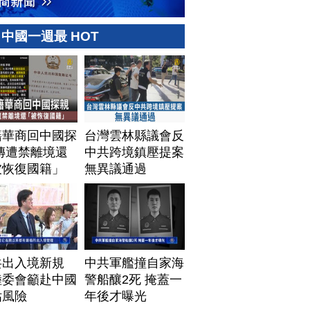
中國一週最 HOT
籍華商回中國探
台灣雲林縣議會反
傳遭禁離境還
中共跨境鎮壓提案
被恢復國籍」
無異議通過
共出入境新規
中共軍艦撞自家海
陸委會籲赴中國
警船釀2死 掩蓋一
估風險
年後才曝光