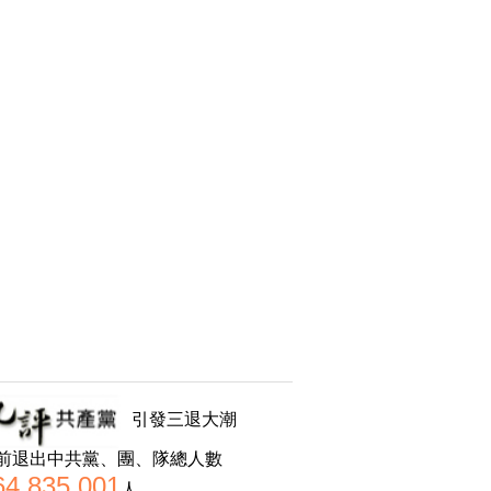
引發三退大潮
前退出中共黨、團、隊總人數
64,835,001
人