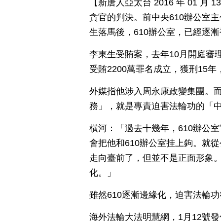
【新唐人亞太台 2016 年 01 
貪官的判決。前中央610辦公室
生落馬後，610辦公室，已經逐
李東生受賄案，去年10月開庭審
受賄2200萬罪名成立，獲刑15
外媒指他涉入周永康政變集團。
務」，就是專責迫害法輪功的「中
橫河：「過去十幾年，610辦公
會把他和610辦公室挂上鉤。就
走向臺前了，但並不是正面形象
化。」
雖然610逐漸邊緣化，迫害法輪
海外法輪大法明慧網，1月12號發