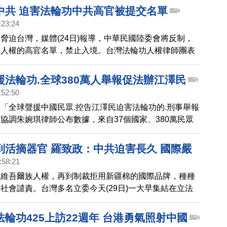
動殘酷迫害，持續至今，高雄市長陳其邁表示，425和
中共 迫害法輪功中共高官被提交名單
是一個重要里程碑。
:23:24
脅迫台灣，媒體(24日)報導，中華民國陸委會將反制，
害人權的高官名單，禁止入境。台灣法輪功人權律師團表
會提交一份，在全球30個國家，被刑事控告、民事起訴
中共高官名單，包括江澤民、曾慶紅、劉京等人。
援法輪功.全球380萬人舉報促法辦江澤民
:52:50
「全球聲援中國民眾.控告江澤民迫害法輪功的.刑事舉報
協調朱婉琪律師公布數據，來自37個國家、380萬民眾
國司法機關舉報江澤民迫害法輪功的反人類罪行。朱婉琪
社會採取同一立法準則，問責人權惡棍，已成為當前捍衛
到活摘器官 羅致政：中共迫害長久 國際嚴
重要趨勢；希望世上更多的民眾站出來，制止暴行。
:58:21
疆維吾爾族人權，再到制裁拒用新疆棉的國際品牌，種種
社會譴責。台灣多名立委今天(29日)一大早集結在立法
責中共迫害新疆人權。立委羅致政也指出，新疆人權問題
體人權問題的一部分，未來國際社會對中國總體人權問題
輪功425上訪22週年 台港勇氣照射中國
會更加的嚴肅。