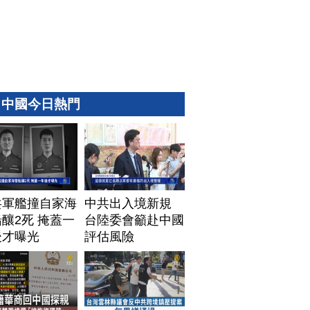
中國今日熱門
共軍艦撞自家海
中共出入境新規
釀2死 掩蓋一
台陸委會籲赴中國
後才曝光
評估風險