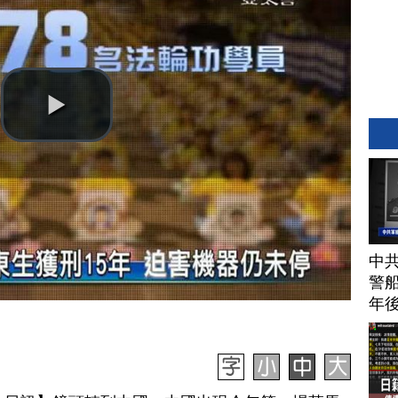
中
警船
年