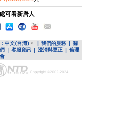
處可看新唐人
：
中文(台灣)
|
我們的服務
|
關
們
|
客服資訊
|
澄清與更正
|
倫理
會
Copyright ©2002-2024