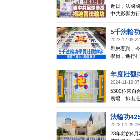
近日，法國國
中共影響力
外影響力，
5千法輪
2023-12-09 22
帶您看到，今
學員，進行
美好，與中
年度壯觀
2024-11-18 07
5300位來
廣場，排出
忍」的美好
法輪功42
2022-04-25 09
世界
23年前的4