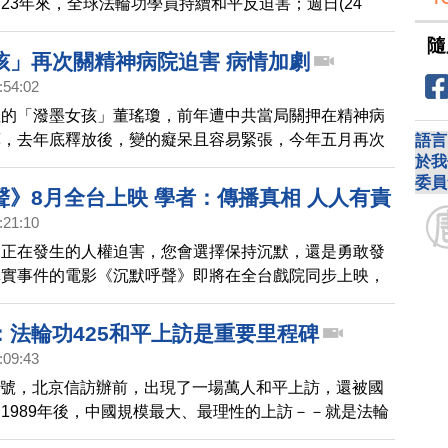
23年來，全球法輪功學員持續和平反迫害；週日(24
市府廣場前舉辦紀念425集會，法輪功人權律師表示，中
隨
澤民發起的這場滅絕性鎮壓，所造成的傷亡相當於一個戰
孩」再次關精神病院迫害 病情加劇
中共是全人類的公敵；出席的台灣政要有感而發，表示法
:54:02
的善，得到世界各國的聲援。
注的「潑墨女孩」董瑤瓊，前年遭中共當局關押在精神病
藥，去年底釋放後，變的癡呆且容易緊張，今年五月再次
語言
於我
病院近兩個月，釋放後比之前病情更加嚴重，董瑤瓊的父
委員
他醫院做檢查鑑定，遭到當地政府拒絕。
聲》8月全台上映 學者：傳播真相 人人有責
:21:10
會正在發生的人權迫害，您會選擇保持沉默，還是勇敢發
真實事件的電影《沉默呼聲》即將在全台戲院同步上映，
）在台北的一場特映會上，媒體界與學界人士觀賞後相繼
真相，是每個人的責任，這正是中共極權所懼怕的。
：法輪功425和平上訪是重要里程碑
:09:43
月25號，北京信訪辦前，出現了一場萬人和平上訪，還被國
1989年後，中國規模最大、最理性的上訪－－就是法輪
上訪事件，這場上訪雖然和平落幕，但中共卻在當年七月