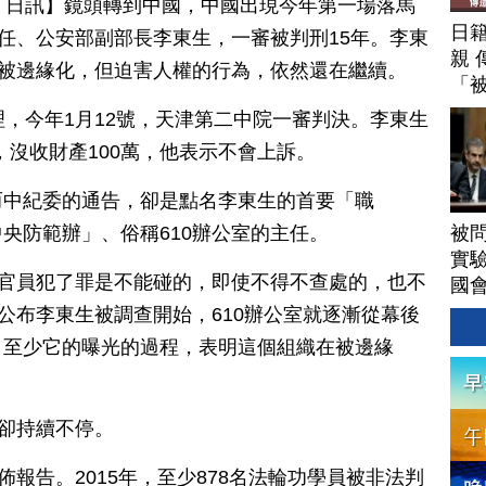
月 13 日訊】鏡頭轉到中國，中國出現今年第一場落馬
日
主任、公安部副部長李東生，一審被判刑15年。李東
親 
漸被邊緣化，但迫害人權的行為，依然還在繼續。
「
理，今年1月12號，天津第二中院一審判決。李東生
年，沒收財產100萬，他表示不會上訴。
而中紀委的通告，卻是點名李東生的首要「職
被
央防範辦」、俗稱610辦公室的主任。
實驗
室官員犯了罪是不能碰的，即使不得不查處的，也不
國
從公布李東生被調查開始，610辦公室就逐漸從幕後
。至少它的曝光的過程，表明這個組織在被邊緣
功卻持續不停。
佈報告。2015年，至少878名法輪功學員被非法判