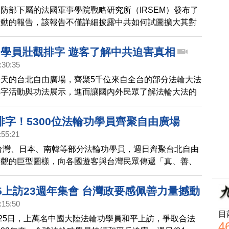
防部下屬的法國軍事學院戰略研究所（IRSEM）發布了
行動的報告，該報告不僅詳細披露中共如何試圖擴大其對
還有大量篇幅揭露中共誣衊和迫害法輪功的手段。
功學員壯觀排字 遊客了解中共迫害真相
:30:35
天的台北自由廣場，齊聚5千位來自全台的部分法輪大法
排字活動與功法展示，進而讓國內外民眾了解法輪大法的
共迫害的真相。
排字！5300位法輪功學員齊聚自由廣場
:55:21
自台灣、日本、南韓等部分法輪功學員，週日齊聚台北自由
壯觀的巨型圖樣，向各國遊客與台灣民眾傳遞「真、善、
。
5上訪23週年集會 台灣政要感佩善力量撼動
:15:50
目
月25日，上萬名中國大陸法輪功學員和平上訪，爭取合法
4