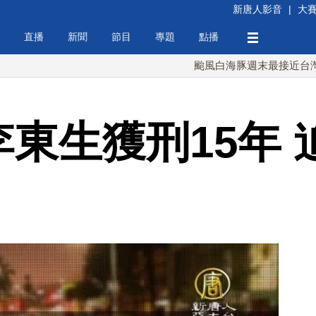
新唐人影音
|
大
直播
新聞
節目
專題
點播
颱風白海豚週末最接近台灣 最快9
李東生獲刑15年