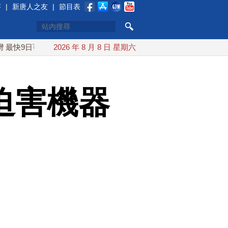
賽
|
新唐人之友
|
節目表
日可能登陸中國
2026 年 8 月 8 日 星期六
台灣漢光首結合城鎮演習 AIT連續發文讚「韌
 迫害機器