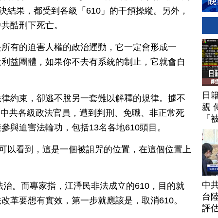
判決結果，都受到各級「610」的干預操縱。另外，
中共酷刑下死亡。
是所有的迫害人權的政治運動，它一定會形成一
大利益團體，如果你不去有系統的制止，它就會自
日
法律約束，卻逃不脫另一套難以解釋的規律。據不
親 
1名中共各級政法官員，遭到判刑、免職、非正常死
「
參與迫害法輪功，包括13名各地610頭目。
任可以看到，這是一個被詛咒的位置，在這個位置上
中
法治。而專家指，江澤民非法成立的610，目的就
台
改革要想有實效，第一步就應該是，取消610。
評