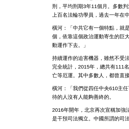
刑，平均刑期3年11個月。多數
上百名法輪功學員，過去一年在
橫河：「中共它有一個特點，就
個，依靠這個政治運動寄生的巨
動運作下去。」
持續運作的迫害機器，雖然不受
完全統計，2015年，總共有11
亡等厄運。其中多數人，都曾直接
橫河：「我們從四任中央610主
待的人沒有人能夠善終的。
2016年開年，北京再次宣稱加強
是干預司法獨立。中國所謂的司法