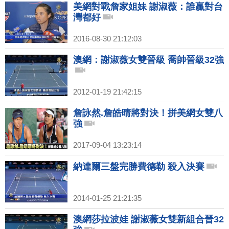
美網對戰詹家姐妹 謝淑薇：誰贏對台
灣都好
2016-08-30 21:12:03
澳網：謝淑薇女雙晉級 喬帥晉級32強
2012-01-19 21:42:15
詹詠然.詹皓晴將對決！拼美網女雙八
強
2017-09-04 13:23:14
納達爾三盤完勝費德勒 殺入決賽
2014-01-25 21:21:35
澳網莎拉波娃 謝淑薇女雙新組合晉32