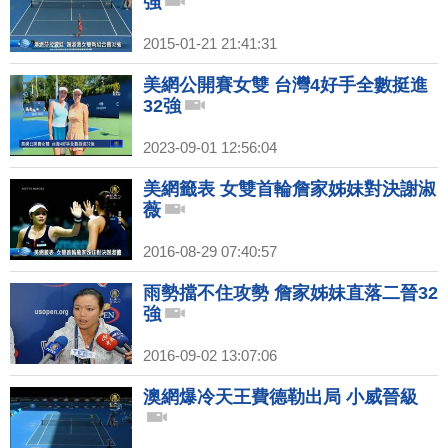
強
2015-01-21 21:41:31
美網公開賽女雙 台灣4好手全數挺進
32強
2023-09-01 12:56:04
美網籤表 女雙首輪詹家姊妹對決謝淑
薇
2016-08-29 07:40:57
雨勢擋不住攻勢 詹家姊妹直落二晉32
強
2016-09-02 13:07:06
澳網爆冷天王費德勒出局 小威晉級