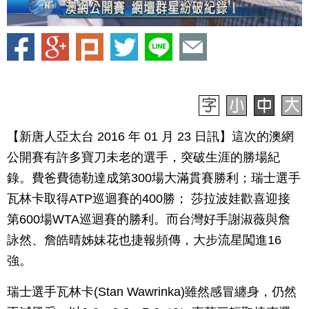
【新唐人亞太台 2016 年 01 月 23 日訊】這次的澳網
公開賽有許多寶刀未老的選手，突破生涯的勝場紀
錄。費爸費德勒達成第300場大滿貫賽勝利；瑞士選手
瓦林卡取得ATP巡迴賽的400勝； 莎拉波娃歡喜迎接
第600場WTA巡迴賽的勝利。而台灣好手謝淑薇與詹
詠然、詹皓晴姊妹花也捷報頻傳，大步流星闖進16
強。
瑞士選手瓦林卡(Stan Wawrinka)雖然感冒纏身，仍然