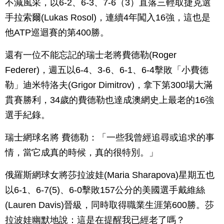
不減風采，以6-2、6-3、7-6（3）直落三輕取捷克選
手拉索爾(Lukas Rosol)，連續4年闖入16強，這也是
他ATP巡迴賽的第400勝。
還有一位不能忘記的瑞士老將費德勒(Roger
Federer)，週五以6-4、3-6、6-1、6-4擊敗「小費德
勒」迪米特洛夫(Grigor Dimitrov)，拿下第300場大滿
貫賽勝利，34歲的費德勒也達成澳網史上最老的16強
選手紀錄。
瑞士網球名將 費德勒：「一些我曾經追尋或追求的事
情，當它成真的時候，真的很特別。」
俄羅斯網球女將莎拉波娃(Maria Sharapova)星期五也
以6-1、6-7(5)、6-0擊敗157公分的美國選手戴維絲
(Lauren Davis)晉級，同時取得職業生涯第600勝。莎
拉波娃幽默地說：這是在提醒我已經老了嗎？