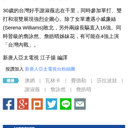
30歲的台灣好手謝淑薇志在千里，同時參加單打、雙
打和混雙展現強烈企圖心。除了女單遭遇小威廉絲
(Serena Williams)敗北，另外兩線長驅直入16強。同
時晉級的詹詠然、詹皓晴姊妹花，有可能在4強上演
「台灣內戰」。
新唐人亞太電視 江子揚 編譯
按讚加入
新唐人亞太電視台粉絲團
澳網
瓦林卡
費德勒
莎拉波娃
|
|
|
|
謝淑薇
詹詠然
詹皓晴
|
|