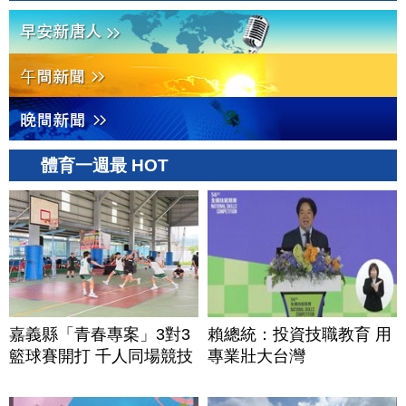
體育一週最 HOT
嘉義縣「青春專案」3對3
賴總統：投資技職教育 用
籃球賽開打 千人同場競技
專業壯大台灣