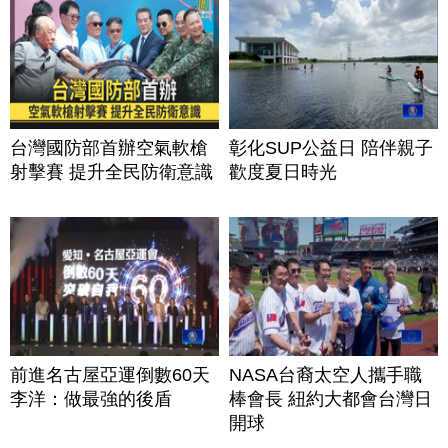
台灣國防部首辦空氣軟槍
彰化SUP公益日 陪伴親子
射擊賽 提升全民防衛意識
歡度夏日時光
前進名古屋亞運倒數60天
NASA台裔太空人攜手職
李洋：做最強的後盾
棒會長 紐約大都會台灣日
開球