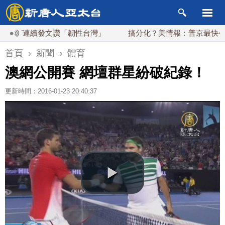
T連續發文讚「韌性台灣」
搞分化？美情報：普京最快今秋 試
首頁
›
新聞
›
體育
澳網公開賽 網壇群星紛破紀錄！
更新時間：2016-01-23 20:40:37