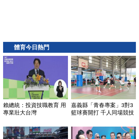
體育今日熱門
賴總統：投資技職教育 用
嘉義縣「青春專案」3對3
專業壯大台灣
籃球賽開打 千人同場競技