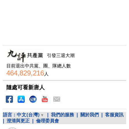
引發三退大潮
目前退出中共黨、團、隊總人數
464,829,216
人
隨處可看新唐人
語言：
中文(台灣)
|
我們的服務
|
關於我們
|
客服資訊
|
澄清與更正
|
倫理委員會