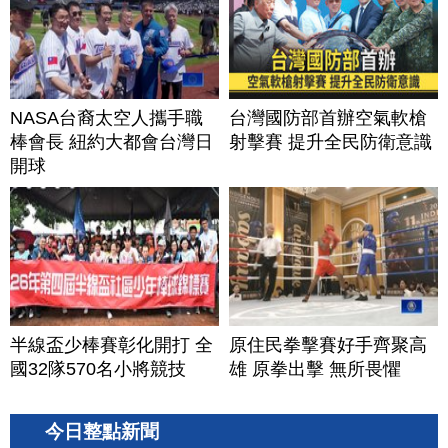
NASA台裔太空人攜手職
台灣國防部首辦空氣軟槍
棒會長 紐約大都會台灣日
射擊賽 提升全民防衛意識
開球
半線盃少棒賽彰化開打 全
原住民拳擊賽好手齊聚高
國32隊570名小將競技
雄 原拳出擊 無所畏懼
今日整點新聞