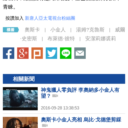
青睞。
按讚加入
新唐人亞太電視台粉絲團
奧斯卡
小金人
湯姆?克魯斯
威爾
|
|
|
·史密斯
布萊德·彼特
安潔莉娜裘莉
|
|
相關新聞
神鬼獵人零負評 李奧納多小金人有
望？
2016-09-28 13:38:53
奧斯卡小金人亮相 烏比·戈德堡剪綵