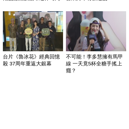
台片《魯冰花》經典回憶
不可能！李多慧擁有馬甲
殺 37周年重返大銀幕
線 一天竟5杯全糖手搖上
癮？