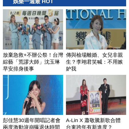
娛樂一週最 HOT
放棄急救+不辦公祭！台灣
傳與檢場離婚、女兒非親
綜藝「荒謬大師」沈玉琳
生？李翊君笑喊：不用嫉
早安排身後事
妒我
彭佳慧30週年開唱記者會
A-Lin X 蕭敬騰新歌合體
兩度激動淚崩曝退休時間
台東跨年有新進度？