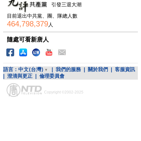
引發三退大潮
目前退出中共黨、團、隊總人數
464,798,379
人
隨處可看新唐人
語言：
中文(台灣)
|
我們的服務
|
關於我們
|
客服資訊
|
澄清與更正
|
倫理委員會
Copyright ©2002-2025