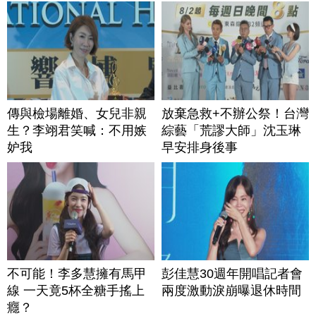
傳與檢場離婚、女兒非親
放棄急救+不辦公祭！台灣
生？李翊君笑喊：不用嫉
綜藝「荒謬大師」沈玉琳
妒我
早安排身後事
不可能！李多慧擁有馬甲
彭佳慧30週年開唱記者會
線 一天竟5杯全糖手搖上
兩度激動淚崩曝退休時間
癮？