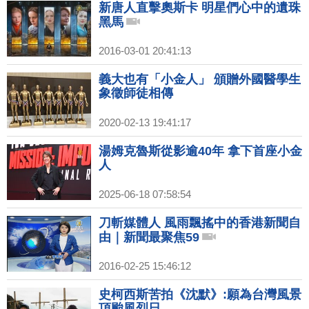
新唐人直擊奧斯卡 明星們心中的遺珠
黑馬
2016-03-01 20:41:13
義大也有「小金人」 頒贈外國醫學生
象徵師徒相傳
2020-02-13 19:41:17
湯姆克魯斯從影逾40年 拿下首座小金
人
2025-06-18 07:58:54
刀斬媒體人 風雨飄搖中的香港新聞自
由｜新聞最聚焦59
2016-02-25 15:46:12
史柯西斯苦拍《沈默》:願為台灣風景
頂颱風烈日