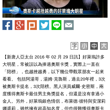
【新唐人亞太台 2016 年 02 月 29 日訊】好萊塢許多
大明星，常被誤以為捧過奧斯卡獎，實際上一直在
「陪榜」，也越挫越勇，以下幾位帶觀眾朋友一起來
看看。 包括阿湯哥，湯姆·克魯斯，過去20年裡，3次
被奧斯卡提名，3次陪榜。黑人演員威爾·史密斯，兩
度獲得奧斯卡最佳男主角獎提名，但還是沒有拿過小
金人。另外，好萊塢銀色情侶，布萊德·彼特與安潔莉
娜裘莉，雖然擁有超高知名度，但也很難獲得奧斯卡