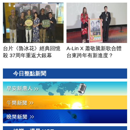
台片《魯冰花》經典回憶
A-Lin X 蕭敬騰新歌合體
殺 37周年重返大銀幕
台東跨年有新進度？
今日整點新聞