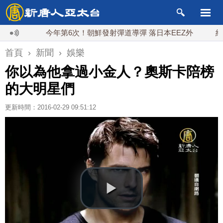
今年第6次！朝鮮發射彈道導彈 落日本EEZ外
紅海戰
首頁
›
新聞
›
娛樂
你以為他拿過小金人？奧斯卡陪榜
的大明星們
更新時間：2016-02-29 09:51:12