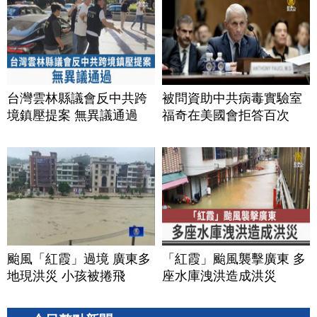
台灣雲林縣議會反中共跨
被問資助中共病毒實驗室
境鎮壓提案 無異議通過
福奇在美國會拒答百次
颱風「紅霞」過境 廣東多
「紅霞」颱風襲擊廣東 多
地現洪災 小孩被捲飛
座水庫洩洪造成洪災