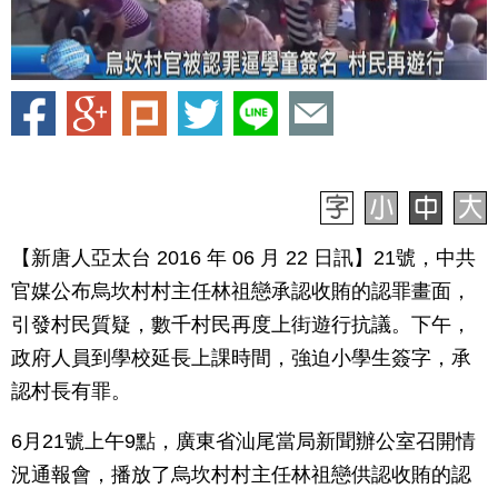
【新唐人亞太台 2016 年 06 月 22 日訊】21號，中共
官媒公布烏坎村村主任林祖戀承認收賄的認罪畫面，
引發村民質疑，數千村民再度上街遊行抗議。下午，
政府人員到學校延長上課時間，強迫小學生簽字，承
認村長有罪。
6月21號上午9點，廣東省汕尾當局新聞辦公室召開情
況通報會，播放了烏坎村村主任林祖戀供認收賄的認