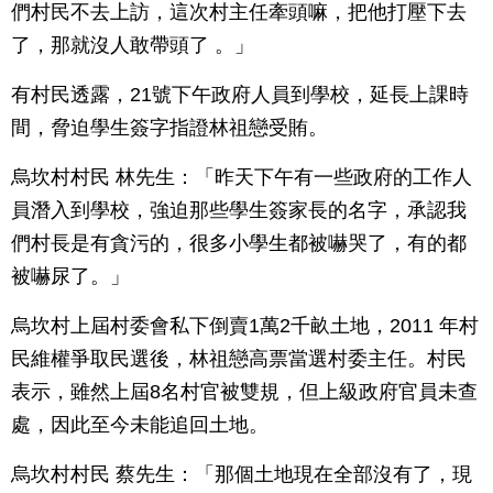
們村民不去上訪，這次村主任牽頭嘛，把他打壓下去
了，那就沒人敢帶頭了 。」
有村民透露，21號下午政府人員到學校，延長上課時
間，脅迫學生簽字指證林祖戀受賄。
烏坎村村民 林先生：「昨天下午有一些政府的工作人
員潛入到學校，強迫那些學生簽家長的名字，承認我
們村長是有貪污的，很多小學生都被嚇哭了，有的都
被嚇尿了。」
烏坎村上屆村委會私下倒賣1萬2千畝土地，2011 年村
民維權爭取民選後，林祖戀高票當選村委主任。村民
表示，雖然上屆8名村官被雙規，但上級政府官員未查
處，因此至今未能追回土地。
烏坎村村民 蔡先生：「那個土地現在全部沒有了，現