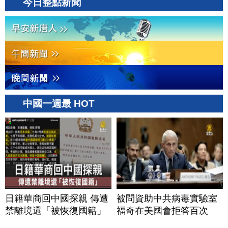
今日整點新聞
中國一週最 HOT
日籍華商回中國探親 傳遭
被問資助中共病毒實驗室
禁離境還「被恢復國籍」
福奇在美國會拒答百次