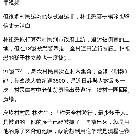
罪視頻。
但很多村民認為他是被迫認罪，林祖戀妻子楊珍也堅
信丈夫清白。
林祖戀原打算帶村民到市政府上訪，追討被倒賣的土
地，但在18號被武警帶走，全村連日遊行抗議。林祖
戀的孫子林立義也一度被抓。
21號下午，烏坎村民再次在村內集會，香港《明報》
說，集會總人數超過3500，是近日參與人數最多一
次。村民由村中老仙翁廣場出發遊行，繞村一圈回到
廣場。
烏坎村村民 林先生：「昨天全村遊行，最少幾千人。
是被迫的，他的孫子已經被抓了，再放出來，就是用
他的孫子來脅迫他嘛，政府想利用這個就是鎮壓住我