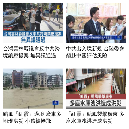
台灣雲林縣議會反中共跨
中共出入境新規 台陸委會
境鎮壓提案 無異議通過
籲赴中國評估風險
颱風「紅霞」過境 廣東多
「紅霞」颱風襲擊廣東 多
地現洪災 小孩被捲飛
座水庫洩洪造成洪災