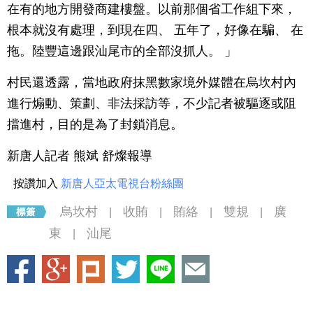
在有的地方開發商建樓盤。以前那個省工作組下來，
根本就沒有處理，到現在四、 五年了，好像在騙、 在
拖。陸豐這邊跟汕尾市的全部沒抓人。 」
村民還透露，當地政府抹黑數家境外媒體在烏坎村內
進行煽動、策劃、非法採訪等，不少記者被驅逐或阻
擋進村，目的是為了封鎖消息。
新唐人記者 熊斌 舒燦報導
按讚加入
新唐人亞太電視台粉絲團
烏坎村
收賄
賄絡
雙規
廣
|
|
|
|
東
汕尾
|