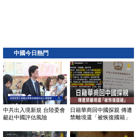
中國今日熱門
中共出入境新規 台陸委會
日籍華商回中國探親 傳遭
籲赴中國評估風險
禁離境還「被恢復國籍」