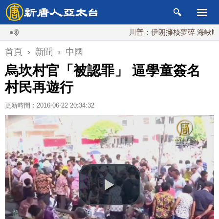
川普：伊朗擁核夢碎 海峽即將恢復
首頁
›
新聞
›
中國
烏坎村官「被認罪」 逼學童簽名
村民再遊行
更新時間：2016-06-22 20:34:32