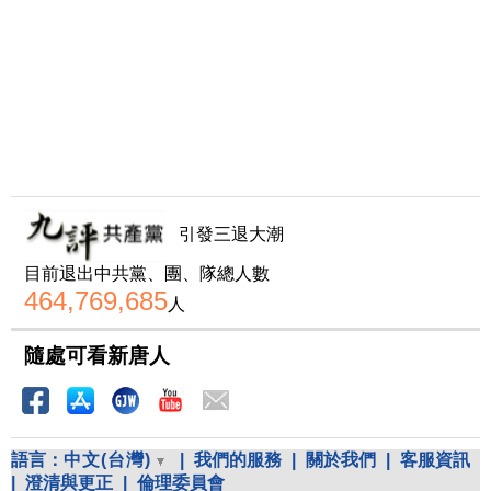
引發三退大潮
目前退出中共黨、團、隊總人數
464,769,685
人
隨處可看新唐人
語言：
中文(台灣)
|
我們的服務
|
關於我們
|
客服資訊
|
澄清與更正
|
倫理委員會