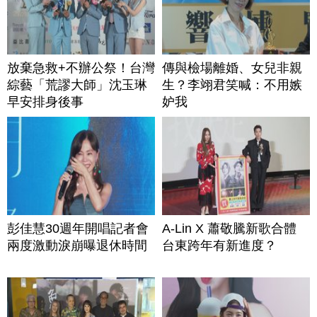
放棄急救+不辦公祭！台灣
傳與檢場離婚、女兒非親
綜藝「荒謬大師」沈玉琳
生？李翊君笑喊：不用嫉
早安排身後事
妒我
彭佳慧30週年開唱記者會
A-Lin X 蕭敬騰新歌合體
兩度激動淚崩曝退休時間
台東跨年有新進度？