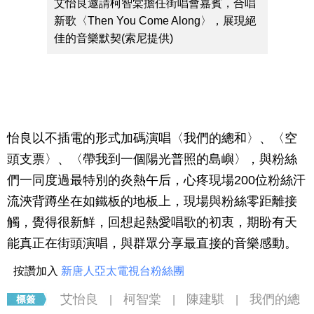
艾怡良邀請柯智棠擔任街唱會嘉賓，合唱
新歌〈Then You Come Along〉，展現絕
佳的音樂默契(索尼提供)
怡良以不插電的形式加碼演唱〈我們的總和〉、〈空
頭支票〉、〈帶我到一個陽光普照的島嶼〉，與粉絲
們一同度過最特別的炎熱午后，心疼現場200位粉絲汗
流浹背蹲坐在如鐵板的地板上，現場與粉絲零距離接
觸，覺得很新鮮，回想起熱愛唱歌的初衷，期盼有天
能真正在街頭演唱，與群眾分享最直接的音樂感動。
按讚加入
新唐人亞太電視台粉絲團
艾怡良
柯智棠
陳建騏
我們的總
|
|
|