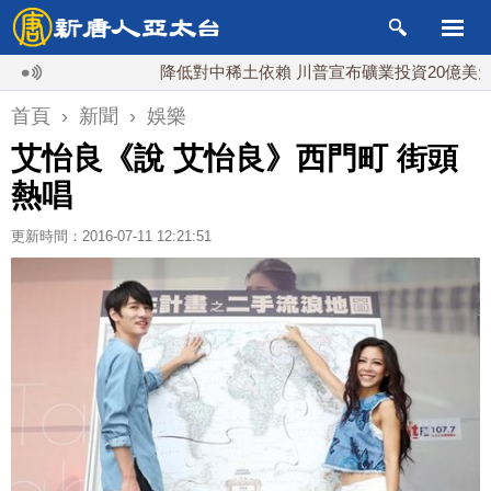
降低對中稀土依賴 川普宣布礦業投資20億美元
中
首頁
›
新聞
›
娛樂
艾怡良《說 艾怡良》西門町 街頭
熱唱
更新時間：2016-07-11 12:21:51