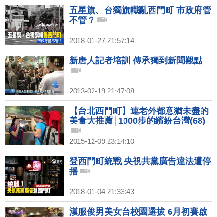
五星旗、台獨旗幟亂西門町 市政府管
不管？
2018-01-27 21:57:14
新唐人記者培訓 傳承獨到新聞觀點
2013-02-19 21:47:08
【台北西門町】連老外都意猶未盡的
美食大推薦│1000步的繽紛台灣(68)
2015-12-09 23:14:10
登西門町統戰 央視共黨廣告違法遭停
播
2018-01-04 21:33:43
漢服俊男美女台校園選拔 6月初賽啟