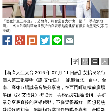
「逃生計畫三部曲」，艾怡良、柯智棠合力拼出一幅「二手流浪地
圖」，各自許願能環遊世界艾怡良表示越南北部有很多山壁洞穴(索尼
提供)
【新唐人亞太台 2016 年 07 月 11 日訊】艾怡良發行
個人第三張專輯《說 艾怡良》，跑遍台北、台中、台
南、高雄５場誠品音樂分享會，在西門町紅樓前廣場
舉辦《說 艾怡良》街唱會，與粉絲零距離接觸，與群
眾分享最直接的音樂感動，不僅覺得新鮮，回想起熱
愛唱歌的初衷，邀請柯智棠擔任街唱會嘉賓，合唱新