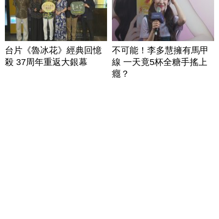
台片《魯冰花》經典回憶
不可能！李多慧擁有馬甲
殺 37周年重返大銀幕
線 一天竟5杯全糖手搖上
癮？