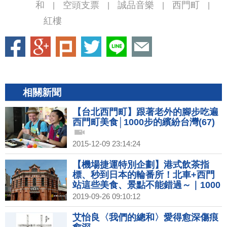
和
空頭支票
誠品音樂
西門町
|
|
|
|
紅樓
相關新聞
【台北西門町】跟著老外的腳步吃遍
西門町美食│1000步的繽紛台灣(67)
2015-12-09 23:14:24
【機場捷運特別企劃】港式飲茶指
標、秒到日本的輪番所！北車+西門
站這些美食、景點不能錯過～｜1000
步的繽紛台灣(319)
2019-09-26 09:10:12
艾怡良〈我們的總和〉愛得愈深傷痕