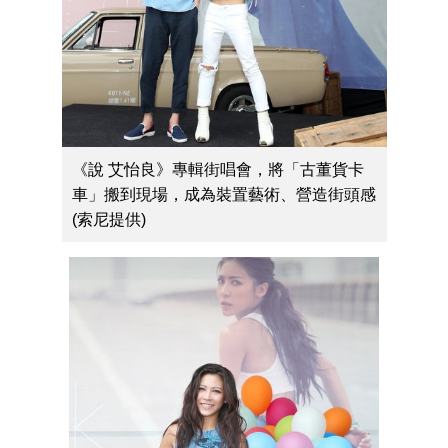
《說 艾怡良》專輯街唱會，將「古董貨卡
車」搬到現場，成為裝置藝術、營造街頭感
(索尼提供)