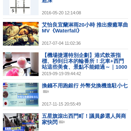
愈深
2016-05-20 12:14:08
艾怡良宜蘭淋雨20小時 推出療癒單曲
MV《Waterfall》
2017-07-04 11:02:36
【機場捷運特別企劃】港式飲茶指
標、秒到日本的輪番所！北車+西門
站這些美食、景點不能錯過～｜1000
步的繽紛台灣(319)預告
2019-09-19 09:44:42
換錢不用跑銀行 外幣兌換機進駐小七
2017-11-15 20:55:49
五星旗滾出西門町！議員參選人與商
家快閃