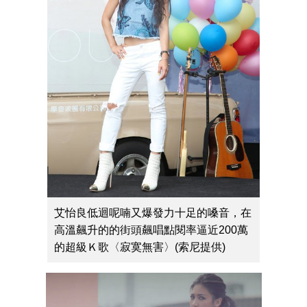
艾怡良低迴呢喃又爆發力十足的嗓音，在
高溫飆升的的街頭飆唱點閱率逼近200萬
的超級Ｋ歌〈寂寞無害〉(索尼提供)