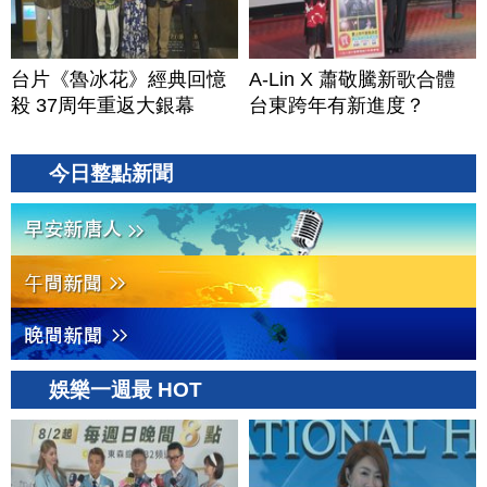
台片《魯冰花》經典回憶
A-Lin X 蕭敬騰新歌合體
殺 37周年重返大銀幕
台東跨年有新進度？
今日整點新聞
娛樂一週最 HOT