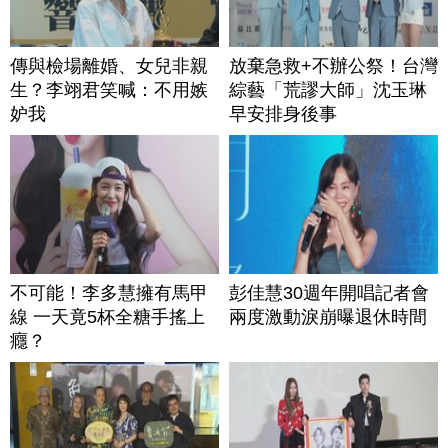
傳與檢場離婚、女兒非親
放棄急救+不辦公祭！台灣
生？李翊君笑喊：不用嫉
綜藝「荒謬大師」沈玉琳
妒我
早安排身後事
不可能！李多慧擁有馬甲
彭佳慧30週年開唱記者會
線 一天竟5杯全糖手搖上
兩度激動淚崩曝退休時間
癮？