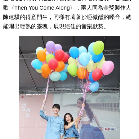
歌〈Then You Come Along〉，兩人同為金獎製作人
陳建騏的得意門生，同樣有著著沙啞微醺的嗓音，總
能唱出輕熟的靈魂，展現絕佳的音樂默契。