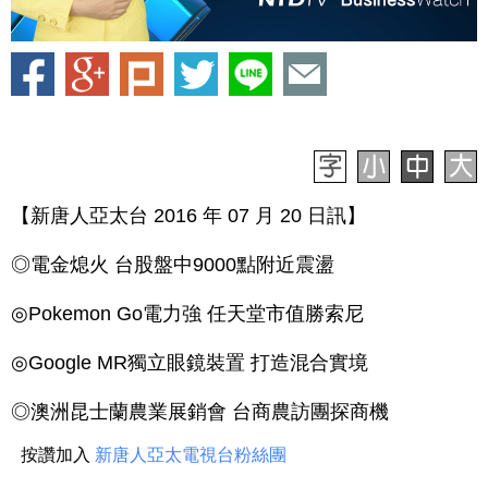
【新唐人亞太台 2016 年 07 月 20 日訊】
◎電金熄火 台股盤中9000點附近震盪
◎Pokemon Go電力強 任天堂市值勝索尼
◎Google MR獨立眼鏡裝置 打造混合實境
◎澳洲昆士蘭農業展銷會 台商農訪團探商機
按讚加入
新唐人亞太電視台粉絲團