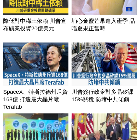
降低對中稀土依賴 川普宣
埔心金蜜芒果進入產季 品
布礦業投資20億美元
嚐夏果正當時
SpaceX、特斯拉德州斥資
川普簽行政令對多晶矽課
168億 打造最大晶片廠
15%關稅 防堵中共傾銷
Terafab