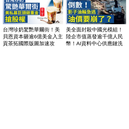
台灣珍奶驚艷華爾街！美
美全面封殺中國光模組！
貝恩資本砸逾6億美金入主
陸企市值蒸發逾千億人民
貢茶拓國際版圖加速攻
幣！AI資料中心供應鏈洗
美？｜#財經新聞｜
牌？台灣喜迎轉單！成關
20260806(四)
鍵樞紐？｜#財經新聞
│20260805 (三)