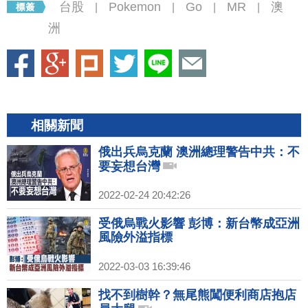
台股
Pokemon
Go
MR
澳
|
|
|
|
洲
相關新聞
俄出兵烏克蘭 澳洲總理警告中共：不
要妄想台灣
2022-02-24 20:42:26
受俄烏戰火影響 彭博：新台幣成亞洲
風險外溢指標
2022-03-03 16:39:46
找不到樹幹？無尾熊闖便利商店抱店