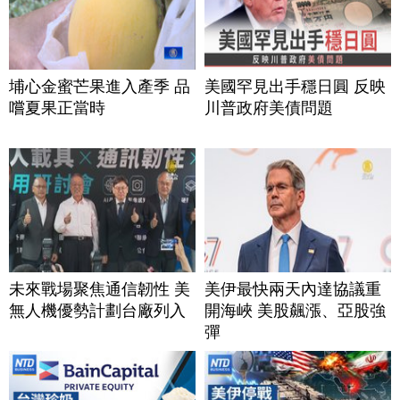
埔心金蜜芒果進入產季 品
美國罕見出手穩日圓 反映
嚐夏果正當時
川普政府美債問題
未來戰場聚焦通信韌性 美
美伊最快兩天內達協議重
無人機優勢計劃台廠列入
開海峽 美股飆漲、亞股強
彈