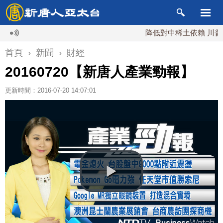
降低對中稀土依賴 川普宣布礦
首頁
›
新聞
›
財經
20160720【新唐人產業勁報】
更新時間：2016-07-20 14:07:01