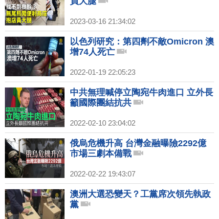
員大腿
2023-03-16 21:34:02
以色列研究：第四劑不敵Omicron 澳
增74人死亡
2022-01-19 22:05:23
中共無理喊停立陶宛牛肉進口 立外長
籲國際團結抗共
2022-02-10 23:04:02
俄烏危機升高 台灣金融曝險2292億
市場三劇本備戰
2022-02-22 19:43:07
澳洲大選恐變天？工黨席次領先執政
黨