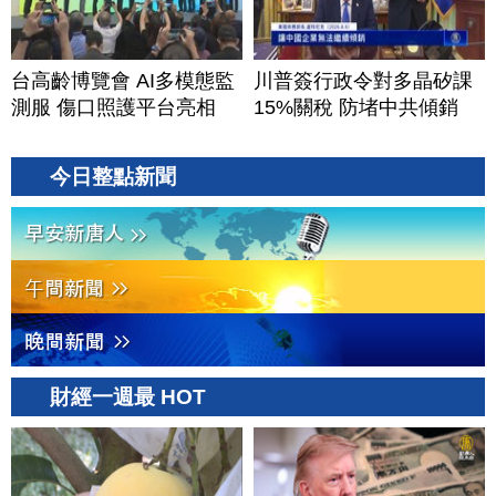
台高齡博覽會 AI多模態監
川普簽行政令對多晶矽課
測服 傷口照護平台亮相
15%關稅 防堵中共傾銷
今日整點新聞
財經一週最 HOT