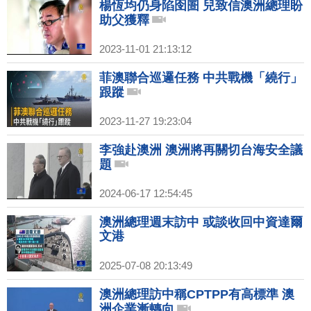
楊恆均仍身陷囹圄 兒致信澳洲總理盼
助父獲釋
2023-11-01 21:13:12
菲澳聯合巡邏任務 中共戰機「繞行」
跟蹤
2023-11-27 19:23:04
李強赴澳洲 澳洲將再關切台海安全議
題
2024-06-17 12:54:45
澳洲總理週末訪中 或談收回中資達爾
文港
2025-07-08 20:13:49
澳洲總理訪中稱CPTPP有高標準 澳
洲企業漸轉向