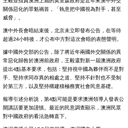
王毅並指責澳洲上屆的莫里森政府是近年來澳中外交
關係惡化的罪魁禍首，「執意把中國視為對手，甚至
威脅」。
澳中外長會晤結束後，北京未立即發布公告，在等待
超過24小時後，才公布中方對這次會晤的表態聲明。
據中國外交部的公告，除了將近年兩國外交關係的異
常惡化歸咎於澳洲前政府，王毅還對新一屆澳洲政府
提出4點基本要求，包括：堅持視中國為夥伴而不是對
手、堅持求同存異的相處之道、堅持不針對也不受制
於第三方，以及堅持構建積極務實社會民意基礎。
報導引述分析說，第4點可能是要求澳洲領導人發表公
開講話要更加謹慎。最近的民意調查顯示，澳洲民眾
對中國政府的看法急轉直下。