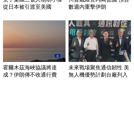
從日本被引渡至美國
數週內重擊伊朗
霍爾木茲海峽協議將達
未來戰場聚焦通信韌性 美
成？伊朗傳不收通行費
無人機優勢計劃台廠列入