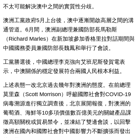
不太可能解決澳中之間的實質性分歧。
澳洲工黨政府5月上台後，澳中逐漸開啟高層之間的溝
通管道。6月間，澳洲副總理兼國防部長馬勒斯
（Richard Marles）在新加坡參加香格里拉對話期間與
中國國務委員兼國防部長魏鳳和舉行了會談。
工黨勝選後，中國總理李克強向艾班尼斯發賀電表
示，中澳關係的穩定發展符合兩國人民根本利益。
上述表態一改北京過去幾年對澳洲的態度。在前總理
莫里森（Scott Morrison）呼籲國際社會對COVID-19
病毒溯源進行獨立調查後，北京展開報復，對澳洲的
葡萄酒、海鮮等10多項價值數百億美元的關鍵產品課
徵高額關稅或貿易禁令，並凍結了雙邊會談，以回擊
澳洲在國內和國際社會對中國影響力不斷擴張而發出