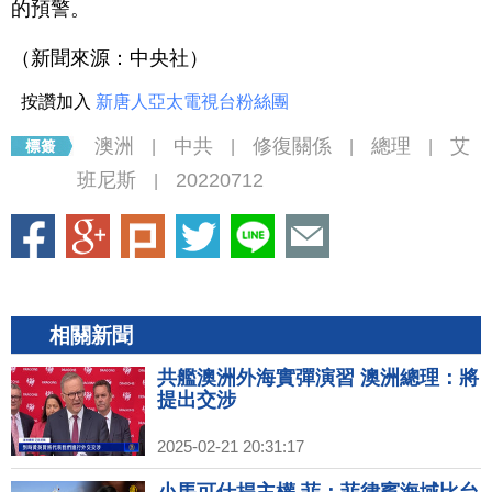
的預警。
（新聞來源：中央社）
按讚加入
新唐人亞太電視台粉絲團
澳洲
中共
修復關係
總理
艾
|
|
|
|
班尼斯
20220712
|
相關新聞
共艦澳洲外海實彈演習 澳洲總理：將
提出交涉
2025-02-21 20:31:17