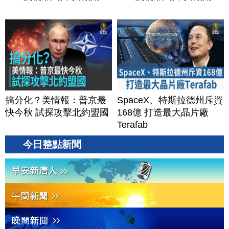
搞分化？美情報：普京最
SpaceX、特斯拉德州斥資
快今秋 試探攻擊北約盟國
168億 打造最大晶片廠
Terafab
今日整點新聞