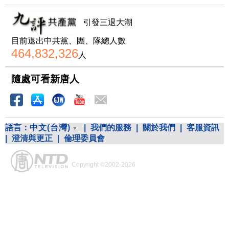
引發三退大潮
目前退出中共黨、團、隊總人數
464,832,326
人
隨處可看新唐人
語言：
中文(台灣)
|
我們的服務
|
關於我們
|
客服資訊
|
澄清與更正
|
倫理委員會
Copyright ©2002-2026