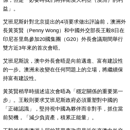
係，但是「必要時我們將捍衛澳大利亞（澳洲）的利
益」。
艾班尼斯針對北京提出的4項要求做出評論前，澳洲外
長黃英賢（Penny Wong）和中國外交部長王毅8日在
印尼峇里島參加20國集團（G20）外長會議期間舉行
雙方近3年來的首次會晤。
艾班尼斯說，澳中外長會晤是向前邁進、富有建設性
的一步。澳洲未改變在任何問題上的立場，將繼續保
持富有建設性。
黃英賢稍早時描述這次會晤為「穩定關係的重要第一
步」。王毅則要求艾班尼斯政府必須重塑對中國的
「正確認識」，堅持視中國為夥伴而非對手，抓住當
前契機，「減少負資產，積累正能量」。