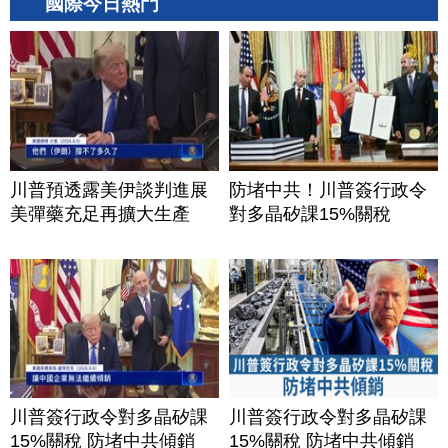
國際今日熱門
川普預透露美伊談判進展
防堵中共！川普簽行政令
美彈藥充足再擴大生產
對多晶矽課15%關稅
川普簽行政令對多晶矽課
川普簽行政令對多晶矽課
15%關稅 防堵中共傾銷
15%關稅 防堵中共傾銷