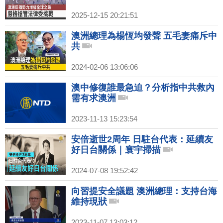
2025-12-15 20:21:51
澳洲總理為楊恆均發聲 五毛妻痛斥中
共
2024-02-06 13:06:06
澳中修復誰最急迫？分析指中共救內
需有求澳洲
2023-11-13 15:23:54
安倍逝世2周年 日駐台代表：延續友
好日台關係｜寰宇掃描
2024-07-08 19:52:42
向習提安全議題 澳洲總理：支持台海
維持現狀
2023-11-07 13:03:12