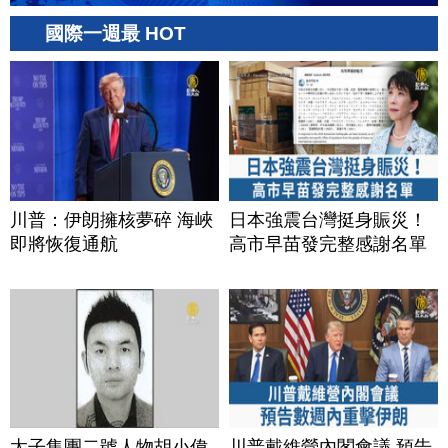
國際一週最 HOT
川普：伊朗擁核夢碎 海峽
日本強震台灣挺身賑災！
即將恢復通航
高市早苗發完整感謝名單
太子集團二號人物胡小偉
川普戴維營內閣會議 預告