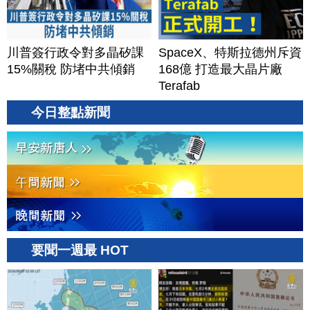
川普簽行政令對多晶矽課
SpaceX、特斯拉德州斥資
15%關稅 防堵中共傾銷
168億 打造最大晶片廠
Terafab
今日整點新聞
要聞一週最 HOT