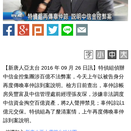
【新唐人亞太台 2016 年 09 月 26 日訊】特偵組偵辦
中信金控集團涉百億不法弊案，今天上午以被告身分
再度傳喚辜仲諒到案說明。檢方日前查出，辜仲諒帳
房吳豐富及中信管理處前經理張友琛，涉嫌非法調度
中信資金掏空百億資產，將2人聲押禁見；辜仲諒以1
億元交保。特偵組為了釐清案情，上午再度傳喚辜仲
諒到案說明。