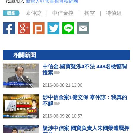
按讚加入
新唐人亞太電視台粉絲團
辜仲諒
中信金控
掏空
特偵組
|
|
|
相關新聞
中信金.國寶疑涉4不法 448名檢警調
搜索
2016-06-08 21:13:06
涉中信金案1億交保 辜仲諒：我真的
不解
2016-06-09 20:10:57
疑涉中信案 國寶負責人朱國榮遭羈押