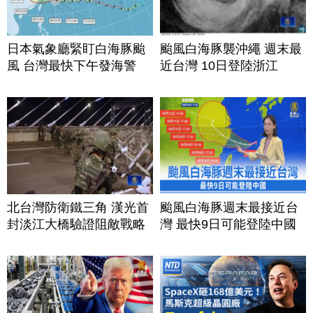
日本氣象廳緊盯白海豚颱
颱風白海豚襲沖繩 週末最
風 台灣最快下午發海警
近台灣 10日登陸浙江
北台灣防衛鐵三角 漢光首
颱風白海豚週末最接近台
封淡江大橋驗證阻敵戰略
灣 最快9日可能登陸中國