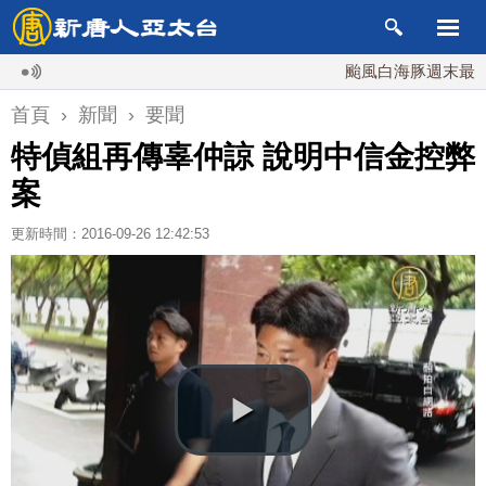
颱風白海豚週末最接近台
首頁
›
新聞
›
要聞
特偵組再傳辜仲諒 說明中信金控弊
案
更新時間：2016-09-26 12:42:53