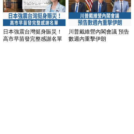
日本強震台灣挺身賑災！
川普戴維營內閣會議 預告
高市早苗發完整感謝名單
數週內重擊伊朗