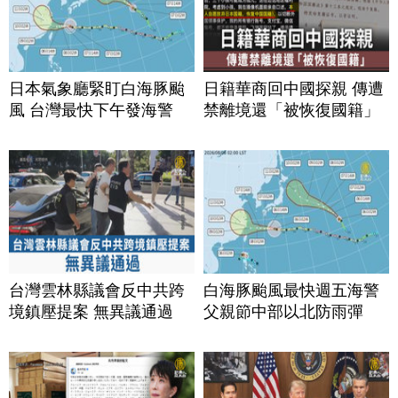
日本氣象廳緊盯白海豚颱
日籍華商回中國探親 傳遭
風 台灣最快下午發海警
禁離境還「被恢復國籍」
台灣雲林縣議會反中共跨
白海豚颱風最快週五海警
境鎮壓提案 無異議通過
父親節中部以北防雨彈