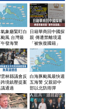
本氣象廳緊盯白
日籍華商回中國探
颱風 台灣最
親 傳遭禁離境還
下午發海警
「被恢復國籍」
灣雲林縣議會反
白海豚颱風最快週
共跨境鎮壓提案
五海警 父親節中
異議通過
部以北防雨彈