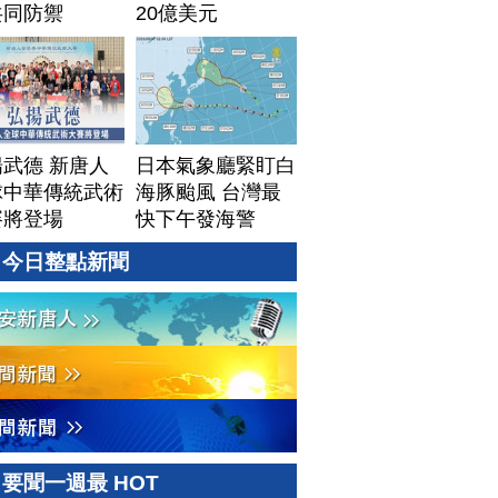
共同防禦
20億美元
武德 新唐人
日本氣象廳緊盯白
球中華傳統武術
海豚颱風 台灣最
賽將登場
快下午發海警
今日整點新聞
要聞一週最 HOT