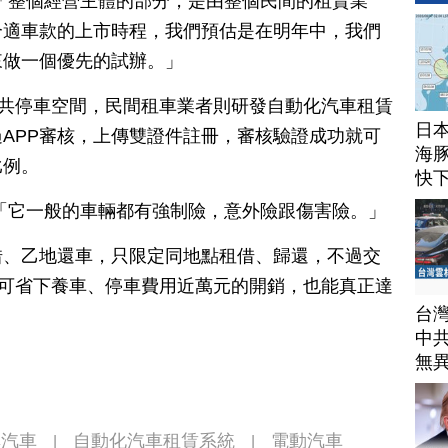
「整個經營主體的部分，是由整個民間的租賃業
合適車款的上市時程，我們預估是在明年中，我們
來做一個優先的試辦。」
劃公共停車空間，民間租車業者則研發自動化汽車租賃
日
APP審核，上傳雙證件註冊，審核驗證成功就可
海豚
比例。
快
「它一般的車輛都有強制險，意外險跟傷害險。」
借、乙地還車，只限定同地點租借、歸還，不過交
個月可省下養車、停車費用近萬元的開銷，也能真正達
台
中
無
享汽車
自動化汽車租賃系統
電動汽車
|
|