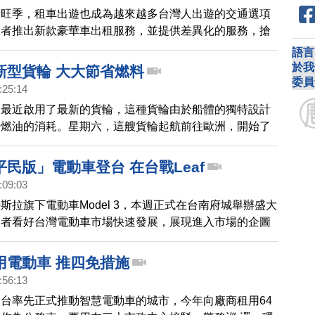
遊旺季，租車出遊也成為越來越多台灣人出遊的交通選項
業者推出新款豪華車出租服務，並提供差異化的服務，搶
。
語言
於我
新型貨輪 大大節省燃料
委員
:25:14
司最近啟用了最新的貨輪，這種貨輪由於船體的獨特設計
少燃油的消耗。星期六，這艘貨輪起航前往歐洲，開始了
民版」電動車登台 在台戰Leaf
:09:03
斯拉旗下電動車Model 3，本週正式在台南府城舉辦盛大
業者看好台灣電動車市場快速發展，展現進入市場的企圖
Leaf，第二代車款也即將上市，8月開放台灣預購。兩大
不約而同開出150萬新台幣的入門價，也象徵過去價格
用電動車 推四免措施
車，正式進入平價大眾市場。
:56:13
台率先正式推動智慧電動車的城市，今年向廠商租用64