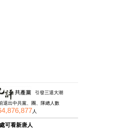
引發三退大潮
前退出中共黨、團、隊總人數
64,876,877
人
處可看新唐人