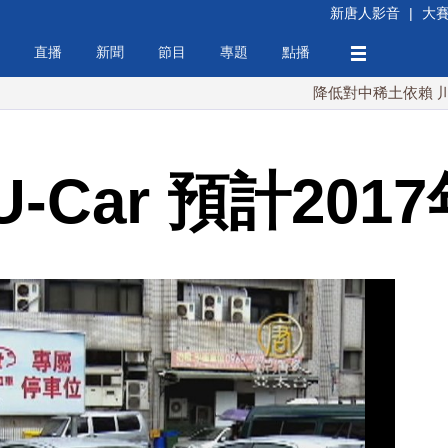
新唐人影音
|
大
直播
新聞
節目
專題
點播
降低對中稀土依賴 川普宣布礦
-Car 預計201