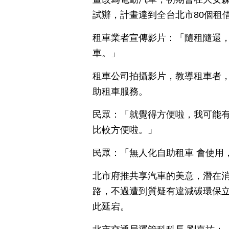
試辦，計畫達到全台北市80個租
租車業者宣傳影片：「隨租隨還
車。」
租車公司拍攝影片，教導租車者，
助租車服務。
民眾：「就覺得方便啦，我可能
比較方便啦。」
民眾：「無人化自助租車 會使用
北市府推共享汽車的美意，潛在
路，不過遭到質疑有違減碳環保
此延宕。