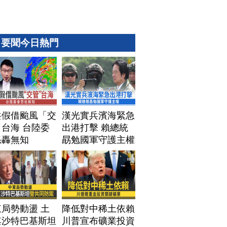
要聞今日熱門
共假借颱風「交
漢光實兵濱海緊急
台海 台陸委
出港打擊 賴總統
怒轟無知
勗勉國軍守護主權
局勢動盪 土
降低對中稀土依賴
其沙特巴基斯坦
川普宣布礦業投資