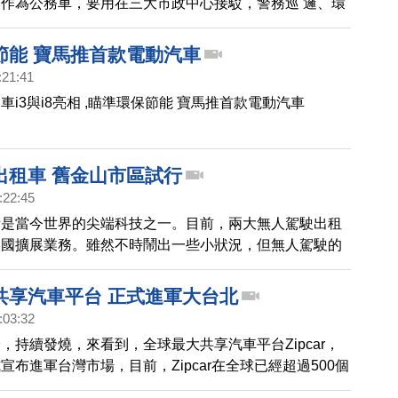
作為公務車，要用在三大市政中心接駁，警務巡 邏、環
及相關公共服務，未來希望將台中市打造為最適合電動車
城市，讓市民可以享受低碳零污染的生活品質。
節能 寶馬推首款電動汽車
:21:41
車i3與i8亮相 ,瞄準環保節能 寶馬推首款電動汽車
出租車 舊金山市區試行
:22:45
術是當今世界的尖端科技之一。目前，兩大無人駕駛出租
美國擴展業務。雖然不時鬧出一些小狀況，但無人駕駛的
讓人充滿期待。
共享汽車平台 正式進軍大台北
:03:32
，持續發燒，來看到，全球最大共享汽車平台Zipcar，
宣布進軍台灣市場，目前，Zipcar在全球已經超過500個
而台北，則是Zipcar在亞洲第一個設立的據點。