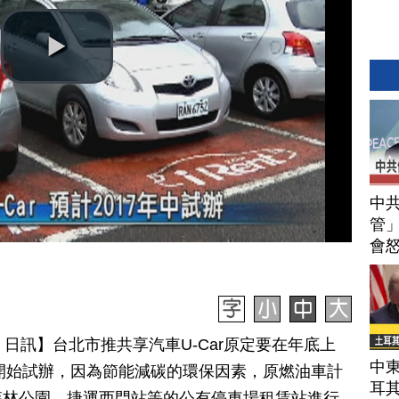
中
管」
會
 21 日訊】台北市推共享汽車U-Car原定要在年底上
中東
中開始試辦，因為節能減碳的環保因素，原燃油車計
耳
森林公園、捷運西門站等的公有停車場租賃站進行