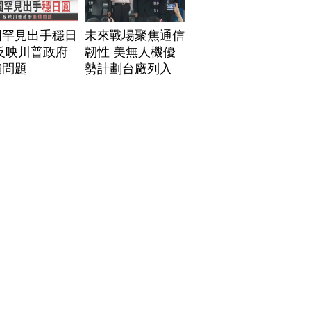
國罕見出手穩日
未來戰場聚焦通信
反映川普政府
韌性 美無人機優
債問題
勢計劃台廠列入