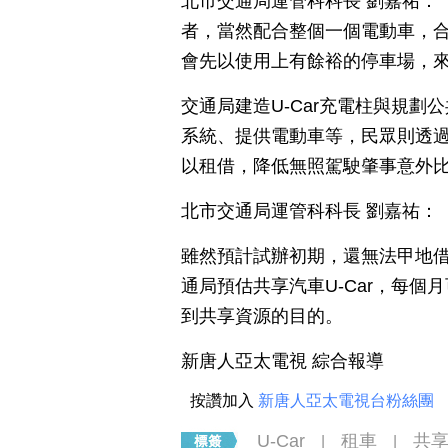
北市交通局運管科科長 劉嘉祐：
者，當然配合整個一個電動車，
會先以使用上有餘裕的停車場，
交通局建造U-Car充電柱與規
系統、提供電動車等，民眾則透過
以租借，降低無照駕駛肇事意外
北市交通局運管科科長 劉嘉祐：
雖然預計試辦初期，還無法甲地
通局預估共享汽車U-Car，每
到共享資源的目的。
新唐人亞太電視 綜合報導
按讚加入
新唐人亞太電視台粉絲團
U-Car
租車
共
|
|