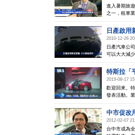
進入暑期旅
之一，租車
攻租車市場
日產啟用
2010-12-26 20
日產汽車公
可以大大減
她的首航。
特斯拉「平
2019-08-17 15
歡迎回來。特
發表活動。
心。同時日產
電動車業者，
中市促改
過高的電動
2012-02-07 21
台中市成為全