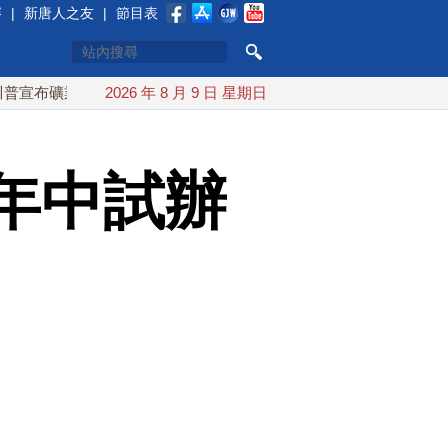
賽
|
新唐人之友
|
節目表
業投資20億美元
2026 年 8 月 9 日 星期日
中東局勢動盪 土耳其沙特巴基斯坦誓共同防
7年中試辦