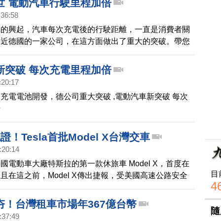
世 電動汽車行駛里程加倍
:36:58
車的興起，汽車每次充電後的行駛距離，一直是消費者關
最近德國的一家公司，在這方面做出了重大的突破。帶您
新突破 每次充電里程加倍
:20:17
充電電池開發，德公司重大突破 ,電動汽車新突破 每次
倍
證！Tesla首批Model X台灣交車
:20:14
國電動車大廠特斯拉的第一款休旅車 Model X，首度在
目
且在這之前，Model X傳出捷報，受美國高速公路安全
4
達，最高等級，5顆星。
夯！台灣租車市場年367億台幣
隨
:37:49