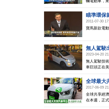
輛電動車，來
保案件稽查
運行的友善
瞄準環保
2011-07-30 17
寶馬新款電動
無人駕駛
2023-04-20 21
無人駕駛技
車巨頭正在
未來，還是
全球最大
2017-06-09 21
全球共享經濟
在本週，正式
城市有佈點，