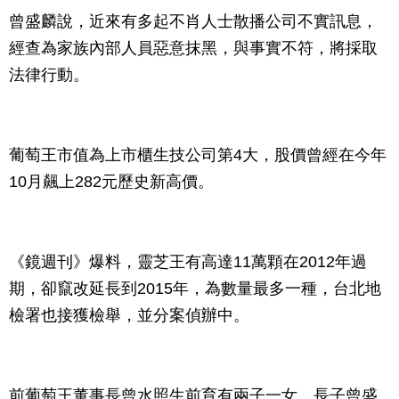
曾盛麟說，近來有多起不肖人士散播公司不實訊息，
經查為家族內部人員惡意抹黑，與事實不符，將採取
法律行動。
葡萄王市值為上市櫃生技公司第4大，股價曾經在今年
10月飆上282元歷史新高價。
《鏡週刊》爆料，靈芝王有高達11萬顆在2012年過
期，卻竄改延長到2015年，為數量最多一種，台北地
檢署也接獲檢舉，並分案偵辦中。
前葡萄王董事長曾水照生前育有兩子一女，長子曾盛