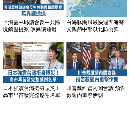
台灣雲林縣議會反中共跨
白海豚颱風最快週五海警
境鎮壓提案 無異議通過
父親節中部以北防雨彈
日本強震台灣挺身賑災！
川普戴維營內閣會議 預告
高市早苗發完整感謝名單
數週內重擊伊朗