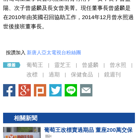
陽、次子曾盛麟及長女曾美菁。現任董事長曾盛麟是
在2010年由英國召回協助工作，2014年12月曾水照過
世後接班董事長。
按讚加入
新唐人亞太電視台粉絲團
葡萄王
靈芝王
曾盛麟
曾水照
|
|
|
|
改標
過期
保健食品
鏡週刊
|
|
|
相關新聞
葡萄王改標賣過期品 董座200萬交保