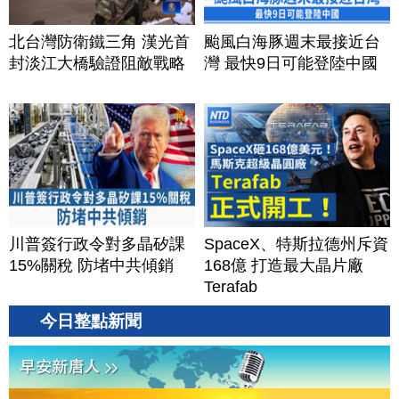
北台灣防衛鐵三角 漢光首
颱風白海豚週末最接近台
封淡江大橋驗證阻敵戰略
灣 最快9日可能登陸中國
川普簽行政令對多晶矽課
SpaceX、特斯拉德州斥資
15%關稅 防堵中共傾銷
168億 打造最大晶片廠
Terafab
今日整點新聞