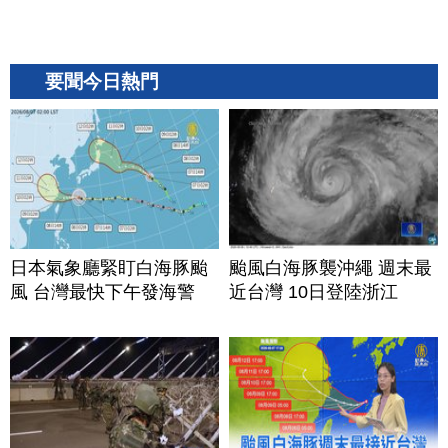
要聞今日熱門
日本氣象廳緊盯白海豚颱
颱風白海豚襲沖繩 週末最
風 台灣最快下午發海警
近台灣 10日登陸浙江