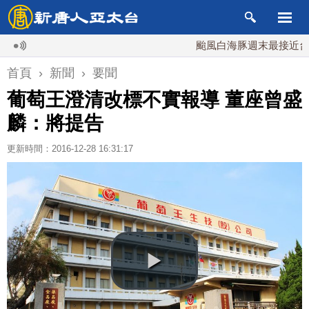
颱風白海豚週末最接近台灣 最
首頁
›
新聞
›
要聞
葡萄王澄清改標不實報導 董座曾盛
麟：將提告
更新時間：2016-12-28 16:31:17