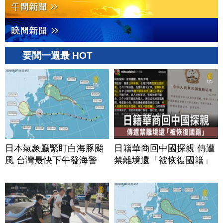
要聞一週最 HOT
日本氣象廳緊盯白海豚颱
日籍華商回中國探親 傳遭
風 台灣最快下午發海警
禁離境還「被恢復國籍」