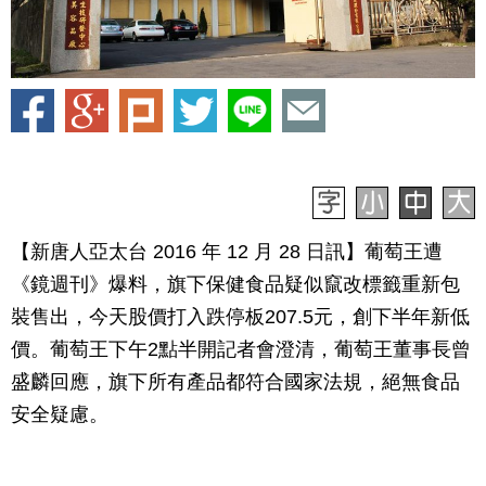
【新唐人亞太台 2016 年 12 月 28 日訊】葡萄王遭
《鏡週刊》爆料，旗下保健食品疑似竄改標籤重新包
裝售出，今天股價打入跌停板207.5元，創下半年新低
價。葡萄王下午2點半開記者會澄清，葡萄王董事長曾
盛麟回應，旗下所有產品都符合國家法規，絕無食品
安全疑慮。