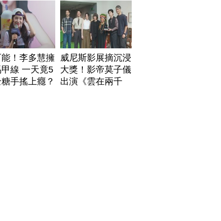
安排身後事
可能！李多慧擁
威尼斯影展摘沉浸
甲線 一天竟5
大獎！影帝莫子儀
全糖手搖上癮？
出演《雲在兩千
米》鬆口秘辛