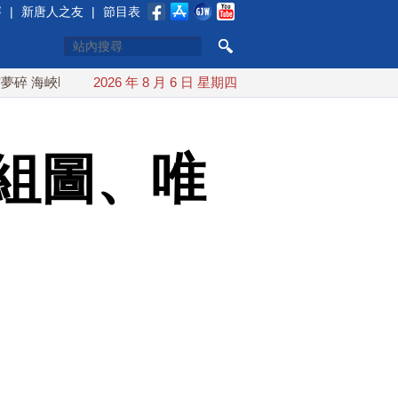
賽
|
新唐人之友
|
節目表
即將恢復通航
2026 年 8 月 6 日 星期四
烏克蘭貨機旁驚現炸彈無人機 德國機場緊急拆
組圖、唯