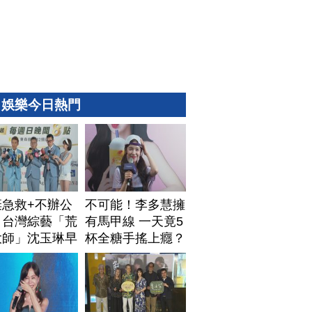
娛樂今日熱門
棄急救+不辦公
不可能！李多慧擁
！台灣綜藝「荒
有馬甲線 一天竟5
大師」沈玉琳早
杯全糖手搖上癮？
排身後事