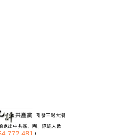
引發三退大潮
前退出中共黨、團、隊總人數
64,772,481
人