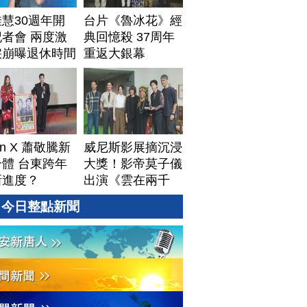
慧30週年開
台片《魯冰花》經
者會 兩度激
典回憶殺 37周年
淚崩曝退休時間
重返大銀幕
Lin X 蕭敬騰新
威尼斯影展摘沉浸
體 台東跨年
大獎！影帝莫子儀
新進度？
出演《雲在兩千
米》鬆口秘辛
今日整點新聞