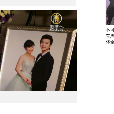
不
有馬
杯