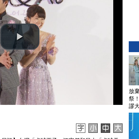
放
祭
謬
安