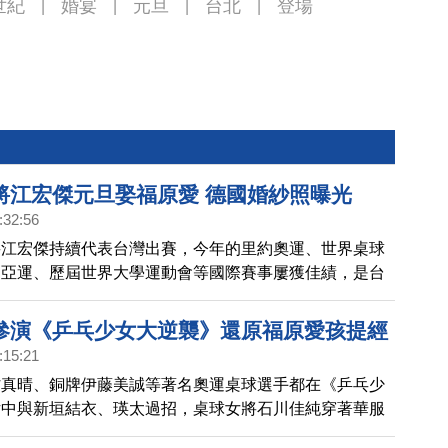
世紀
婚宴
元旦
台北
登場
|
|
|
|
將江宏傑元旦娶福原愛 德國婚紗照曝光
:32:56
將江宏傑持續代表台灣出賽，今年的里約奧運、世界桌球
川亞運、歷屆世界大學運動會等國際賽事屢獲佳績，是台
的一顆星。現在更赴德國短暫定居，接受專業訓練，希望
技能力，準備2017年的各項國內與國際的賽事。
參演《乒乓少女大逆襲》還原福原愛孩提經
:15:21
村真晴、銅牌伊藤美誠等著名奧運桌球選手都在《乒乓少
片中與新垣結衣、瑛太過招，桌球女將石川佳純穿著華服
中與新垣結衣對戲，為了呈現桌球對打，演員事前展開桌