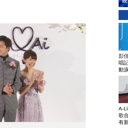
彭佳
唱記
動
A-
歌合
有