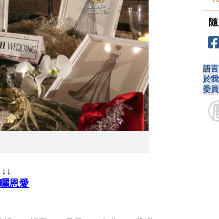
隨
語言
於我
委員
↓↓
地曬恩愛