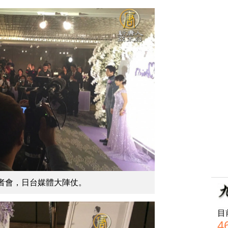
者會，日台媒體大陣仗。
目
4