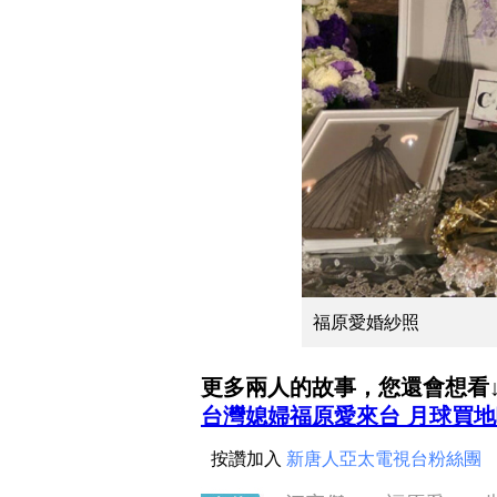
福原愛婚紗照
更多兩人的故事，您還會想看↓
台灣媳婦福原愛來台 月球買
按讚加入
新唐人亞太電視台粉絲團