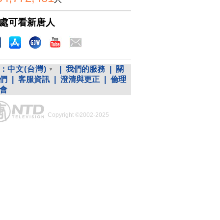
處可看新唐人
：
中文(台灣)
|
我們的服務
|
關
們
|
客服資訊
|
澄清與更正
|
倫理
會
Copyright ©2002-2025