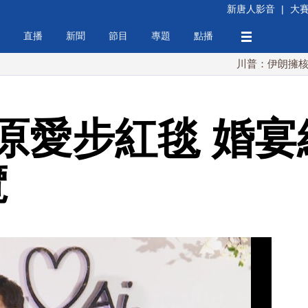
新唐人影音
|
大
直播
新聞
節目
專題
點播
川普：伊朗擁核夢碎 海峽
原愛步紅毯 婚宴
覽