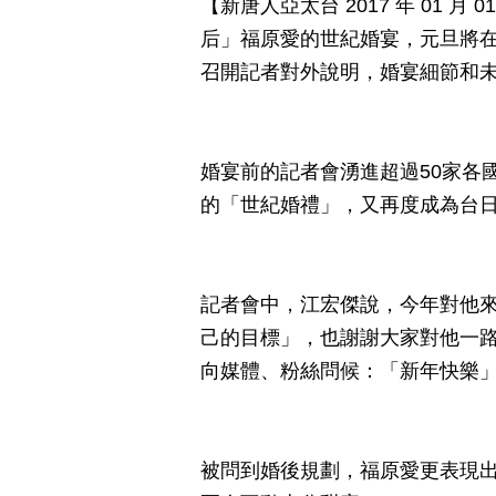
【新唐人亞太台 2017 年 01 
后」福原愛的世紀婚宴，元旦將
召開記者對外說明，婚宴細節和
婚宴前的記者會湧進超過50家各
的「世紀婚禮」，又再度成為台
記者會中，江宏傑說，今年對他
己的目標」，也謝謝大家對他一
向媒體、粉絲問候：「新年快樂
被問到婚後規劃，福原愛更表現