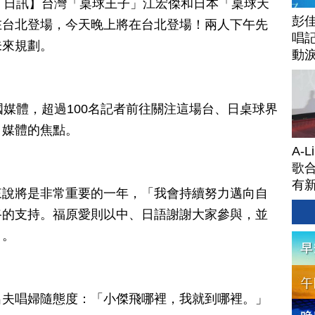
月 01 日訊】台灣「桌球王子」江宏傑和日本「桌球天
彭佳
在台北登場，今天晚上將在台北登場！兩人下午先
唱記
未來規劃。
動
國媒體，超過100名記者前往關注這場台、日桌球界
日媒體的焦點。
A-
歌合
有
來說將是非常重要的一年，「我會持續努力邁向自
路的支持。福原愛則以中、日語謝謝大家參與，並
」。
出夫唱婦隨態度：「小傑飛哪裡，我就到哪裡。」