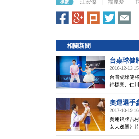
江宏傑
福原愛
|
|
相關新聞
台桌球健
2016-12-13 15
台灣桌球健
錦標賽、仁
灣體壇亮眼
提升自己的球
奧運選手
2017-10-19 16
典
奧運銀牌吉
女大逆襲》
在桌球派對