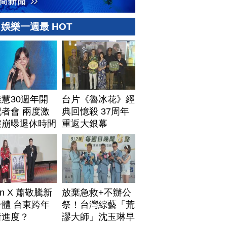
娛樂一週最 HOT
慧30週年開
台片《魯冰花》經
者會 兩度激
典回憶殺 37周年
淚崩曝退休時間
重返大銀幕
Lin X 蕭敬騰新
放棄急救+不辦公
體 台東跨年
祭！台灣綜藝「荒
新進度？
謬大師」沈玉琳早