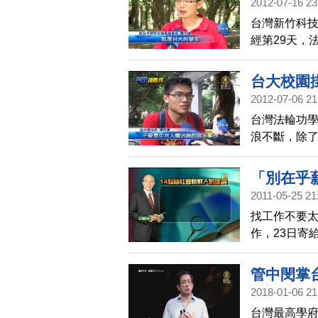
2012-07-16 23
台灣新竹科
經第29天，
會副會長的
生們無法確
台大校園
救，鍾鼎邦
2012-07-06 21
台灣法輪功
浪不斷，除
兒鍾愛，臉
件。幾天前
「別在乎
鍾鼎邦被逮
2011-05-25 21
邦，給台灣
找工作不要太
作，23日寄
在乎薪水」、
學生不滿。
管中閔掌
2018-01-06 21
台灣最高學