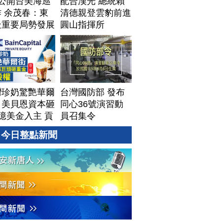
T公開台美海巡
配合漢光 總統賴
 余茂春：東
清德親登雲豹前進
最重要局勢發展
圓山指揮所
灣珍奶驚艷華爾
台灣國防部 發布
！美貝恩資本砸
同心36號演習動
億美金入主 貢
員召集令
拓國際版圖加速
今日整點新聞
美？｜#財經新
｜
60806(四)