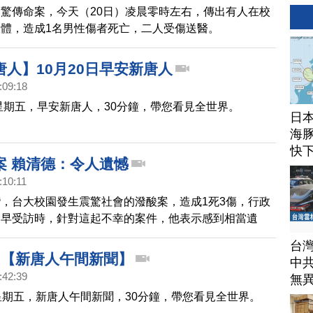
驚傳命案，今天（20日）凌晨零時左右，傳出有人在校
體，造成1名男性傷者死亡，二人受傷送醫。
人】10月20日早安新唐人
:09:18
，星期五，早安新唐人，30分鐘，帶您看見全世界。
日
海豚
快
案 賴清德：令人遺憾
:10:11
，台大校園發生震驚社會的潑酸案，造成1死3傷，行政
稍早受訪時，針對這起不幸的案件，他表示感到相當遺
台
020【新唐人午間新聞】
中
:42:39
無
星期五，新唐人午間新聞，30分鐘，帶您看見全世界。