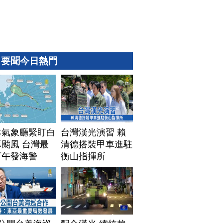
要聞今日熱門
本氣象廳緊盯白
台灣漢光演習 賴
颱風 台灣最
清德搭裝甲車進駐
下午發海警
衡山指揮所