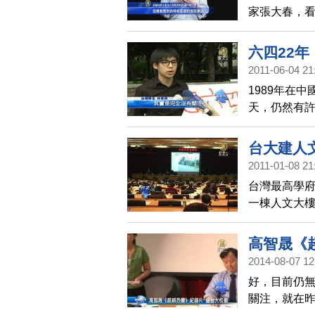
家張大春，
痛批國民黨
六四22年
2011-06-04 21
1989年在
天，仍然有
地的 學生，
台大建人
2011-01-08 21
台灣最高學府
一棟人文大
校內出現了
景觀， 校方
高智晟《
待校園規劃
2014-08-07 12
好，目前仍
關注，就在