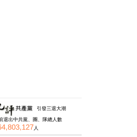
引發三退大潮
前退出中共黨、團、隊總人數
64,803,127
人