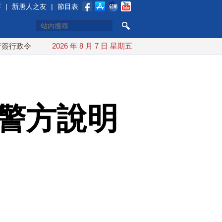
賽
|
新唐人之友
|
節目表
對多晶矽課15%關稅
2026 年 8 月 7 日 星期五
日本氣象廳緊盯白海豚颱風 台灣最快下
 警方說明