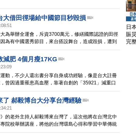
台大借田徑場給中國節目秒毀損
:08:51
日
賑
大為舉辦全運會，斥資3700萬元，修繕國際認證的田徑
完
卻因為有中國選秀節目，來台搭設舞台，造成毀損，遭到
強烈抗議。
減肥 4個月瘦17KG
:23:09
民運動，不少人還出書分享自身成功經驗，像是台大註冊
，曾因過重罹患高血壓，靠著自創的「35921」減重口
飲食，4個月內成功瘦下17公斤，連台大副校長也前來
來了 郝毅博台大分享台灣經驗
:34:21
灣》的老外主持人郝毅博來台灣了，這次他將在台灣北中
大專院校舉辦講座，將他的台灣環島心得和學習中華傳統
，分享給台灣的粉絲們。