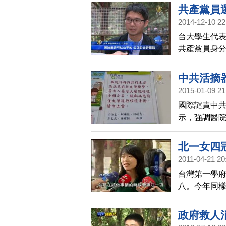
共產黨員
2014-12-10 22
台大學生代
共產黨員身
公正的替台
中共活摘
2015-01-09 21
國際譴責中
示，強調醫
介到中國移
北一女四
2011-04-21 20
台灣第一學
八。今年同
個系所錄取
政府救人