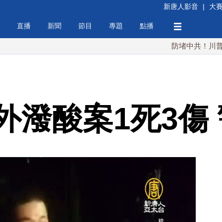
新唐人影音
|
大
直播
新聞
節目
專題
點播
防堵中共！川普簽行政令 
外潑酸案1死3傷