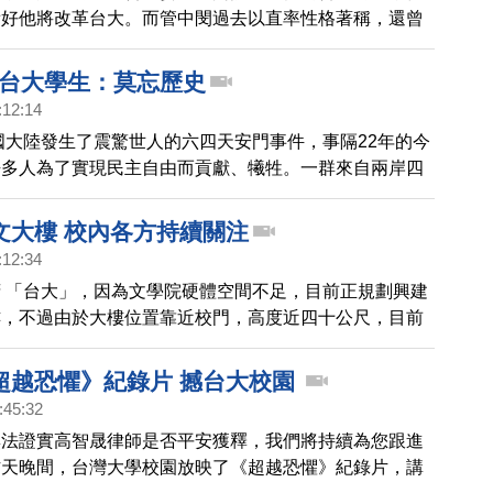
看好他將改革台大。而管中閔過去以直率性格著稱，還曾
高層參加中共閱兵。接下新職位好，將再受媒體矚目。
 台大學生：莫忘歷史
:12:14
中國大陸發生了震驚世人的六四天安門事件，事隔22年的今
許多人為了實現民主自由而貢獻、犧牲。一群來自兩岸四
號召志同道合的同學們，一起為中國的民主化發聲。
文大樓 校內各方持續關注
:12:34
 「台大」，因為文學院硬體空間不足，目前正規劃興建
樓，不過由於大樓位置靠近校門，高度近四十公尺，目前
反對的聲浪，擔心過高的建築物破壞了整個校門口原有的
今天舉行校務會議討論後，興建案持續進行，但相關設計
超越恐懼》紀錄片 撼台大校園
小組討論。
:45:32
無法證實高智晟律師是否平安獲釋，我們將持續為您跟進
昨天晚間，台灣大學校園放映了《超越恐懼》紀錄片，講