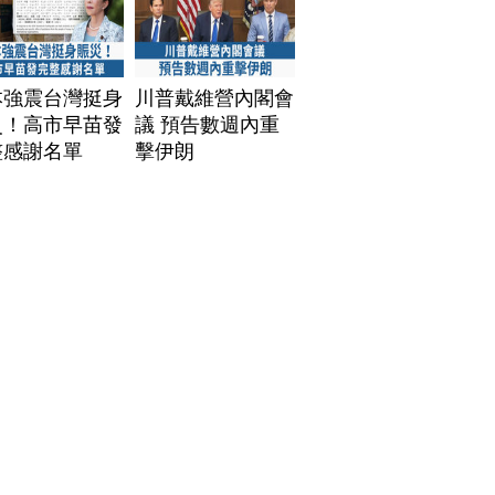
本強震台灣挺身
川普戴維營內閣會
災！高市早苗發
議 預告數週內重
整感謝名單
擊伊朗