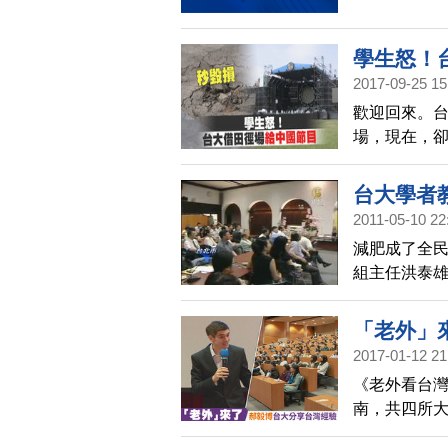
學生怒！
2017-09-25 15
歡迎回來。台
場，現在，
台大學生的
台大學者教
2011-05-10 22
減肥成了全
組主任洪泰雄
訣，搭配代謝
當見證人。
「老外」
2017-01-12 21
《老外看台
南，共四所
文化的經驗