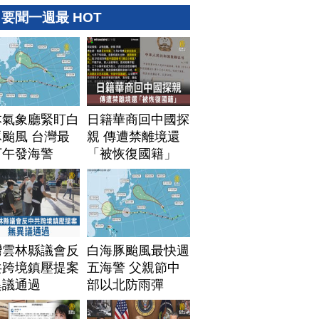
要聞一週最 HOT
本氣象廳緊盯白
日籍華商回中國探
颱風 台灣最
親 傳遭禁離境還
下午發海警
「被恢復國籍」
灣雲林縣議會反
白海豚颱風最快週
共跨境鎮壓提案
五海警 父親節中
異議通過
部以北防雨彈