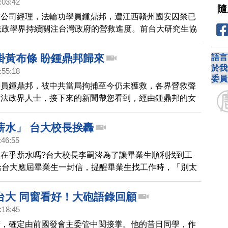
:03:42
隨
技公司經理，法輪功學員鍾鼎邦，遭江西贛州國安囚禁已
法政學界持續關注台灣政府的營救進度。前台大研究生協
法律研究生黃守達說，這件事已經嚴重傷害兩岸交流，學
定之後去大陸的人身安全。他們質疑，台灣政府不積極營
掛黃布條 盼鍾鼎邦歸來
語言
案將成為中共任意綁架台灣民眾的先例。
於我
:55:18
委員
學員鍾鼎邦，被中共當局拘捕至今仍未獲救，各界營救聲
了法政界人士，接下來的新聞帶您看到，經由鍾鼎邦的女
書上營救父親的活動，台大的學生，也逐漸關注這起事
，校園裡甚至還掛起了聲援鍾鼎邦的布條。台大學生說，
薪水」 台大校長挨轟
捕，已經傷害兩岸互動往來，台灣政府必須積極營救鍾鼎
:46:55
人一個交代。
在乎薪水嗎?台大校長李嗣涔為了讓畢業生順利找到工
給台大應屆畢業生一封信，提醒畢業生找工作時，「別太
「不要太在意準時上下班」等14點建議，沒想到卻引來
台大 同窗看好！大砲語錄回顧
:18:45
府，確定由前國發會主委管中閔接掌。他的昔日同學，作