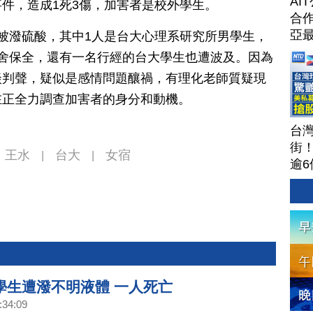
AI
件，造成1死3傷，加害者是校外學生。
合作
亞
被潑硫酸，其中1人是台大心理系研究所男學生，
舍保全，還有一名行經的台大學生也遭波及。因為
談判聲，疑似是感情問題釀禍，有理化老師質疑現
在正全力調查加害者的身分和動機。
台
街
王水
台大
女宿
|
|
逾6
茶
攻
聞
202
學生遭潑不明液體 一人死亡
:34:09