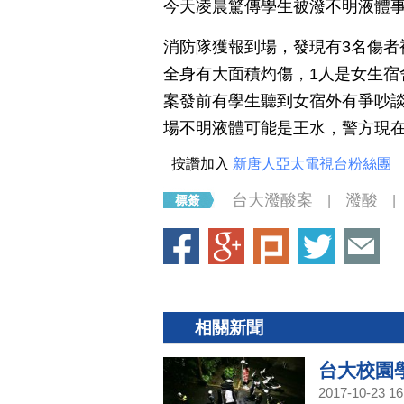
今天凌晨驚傳學生被潑不明液體事
消防隊獲報到場，發現有3名傷者
全身有大面積灼傷，1人是女生宿
案發前有學生聽到女宿外有爭吵
場不明液體可能是王水，警方現
按讚加入
新唐人亞太電視台粉絲團
台大潑酸案
潑酸
|
|
相關新聞
台大校園
2017-10-23 16