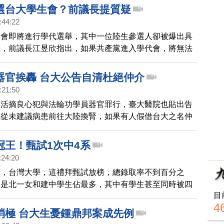
選台大學生會？前議長提質疑
:44:22
表會即將進行學代選舉，其中一位陸生參選人卻被爆出具
分，前議長江昱欣指出，如果共產黨進入學代會，將無法
大學生發聲。
器官挨轟 台大公告自清杜絕仲介
:21:50
共活摘良心犯與法輪功學員器官罪行，臺大醫院也貼出告
院從未建議病患前往大陸換腎，如果有人假借台大之名仲
植旅遊，請病患小心，不要上當。
冠王！甄試1次中4系
:24:20
府，台灣大學，這禮拜甄試放榜，總錄取率不到百分之
樣是北一女和建中學生佔最多，其中有學生甚至同時被四
目
，堪稱甄試四冠王。
4
消極 台大生憂鍾鼎邦案成先例