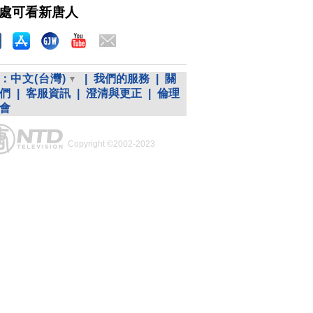
處可看新唐人
：
中文(台灣)
|
我們的服務
|
關
們
|
客服資訊
|
澄清與更正
|
倫理
會
Copyright ©2002-2023