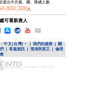
前退出中共黨、團、隊總人數
64,800,308
人
處可看新唐人
：
中文(台灣)
|
我們的服務
|
關
們
|
客服資訊
|
澄清與更正
|
倫理
會
Copyright ©2002-2023