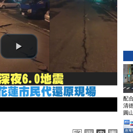
配合
清
圓