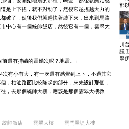
有那個，要開始地震的那種，鳴聲，然後就開始感
部
知道是上下搖，就不對勁了，然後它越搖越大力的
也都破了，然後我們就趕快著裝下來，出來到馬路
蓮市中心有一個統帥飯店，然後它有一個，雲翠大
川
議 
擊
目前還有持續的震幾次呢？地震。」
、4次有小有大，有一次還有感覺到上下，不過其它
那個，柏油路面比較隆起的部分，來先設計那個，
前往，去那個統帥大樓，應該是那個雲翠大樓救
統帥飯店
雲翠大樓
雲門翠堤大樓
|
|