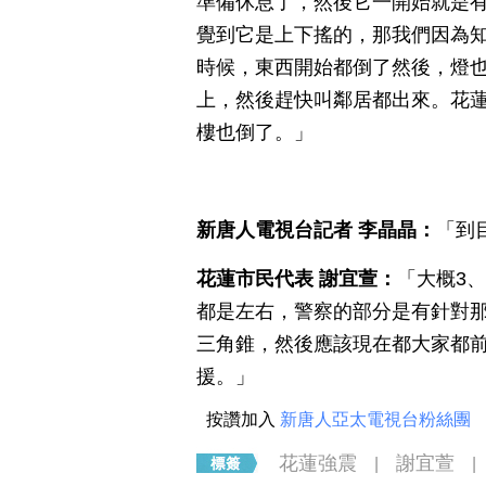
準備休息了，然後它一開始就是
覺到它是上下搖的，那我們因為
時候，東西開始都倒了然後，燈
上，然後趕快叫鄰居都出來。花
樓也倒了。」
新唐人電視台記者
李晶晶：
「到
花蓮市民代表
謝宜萱：
「大概3
都是左右，警察的部分是有針對
三角錐，然後應該現在都大家都
援。」
按讚加入
新唐人亞太電視台粉絲團
花蓮強震
謝宜萱
|
|