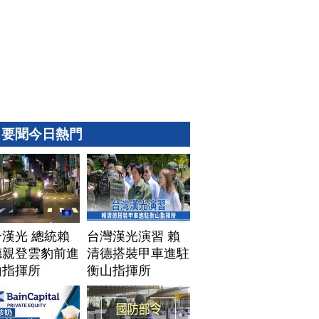
要聞今日熱門
漢光 總統賴
台灣漢光演習 賴
德親登雲豹前進
清德搭裝甲車進駐
山指揮所
衡山指揮所