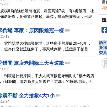
目
:53:30
4
規模6.0的強烈淺層地震，震度高達7級，有4處飯店、社
宅傾斜坍塌，多條道路隆起、龜裂，最新數據顯示，已經
隨
傷，救出231人，目前失聯10人，8處瓦斯外洩及3.1萬戶
人員持續尋找受困者，地震第一時間畫面，也陸續傳出。
翠倒塌 專家：原因跟維冠一樣
統帥飯店，整棟大樓傾倒，一樓水泥墩整個被折斷，三樓
:20:19
名日本旅客脫困，但仍有員工受困。商校街雲門翠堤社區
語言
、雲門翠堤大樓應聲倒塌，這些房子的屋齡20~40年，
。翰品、美崙飯店傾斜。另外，國盛一街、國盛六街的社
於我
樣，但為什麼就這樣倒了，專家就判斷，這些房子都是一
倒，有網友的行車紀錄器錄到民宅瞬間震塌
委員
不夠，地震一晃就斷裂才會倒塌，這樣的例子並不是第一
濃地震倒塌的維冠大樓，也是同樣的原因。
挖錯間 旅店老闆躲三天今道歉
:09:03
，到底是什麼原因，不少人就直接把矛頭對向1樓火鍋店
，8日晚間，陳姓負責人出現在「雲翠」的救難現場，面
，大樓倒塌跟旅館改結構有關，他不願回應，直接跑給媒
天早上，陳姓負責人卻現身災變中心，關心救災最新進
餘震不斷 全力搶救4大1小
錯房間，他也首度道歉。
:13:34