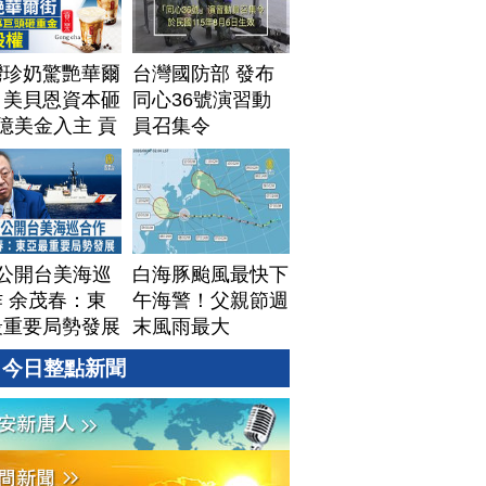
灣珍奶驚艷華爾
台灣國防部 發布
！美貝恩資本砸
同心36號演習動
億美金入主 貢
員召集令
拓國際版圖加速
美？｜#財經新
｜
60806(四)
T公開台美海巡
白海豚颱風最快下
 余茂春：東
午海警！父親節週
最重要局勢發展
末風雨最大
今日整點新聞