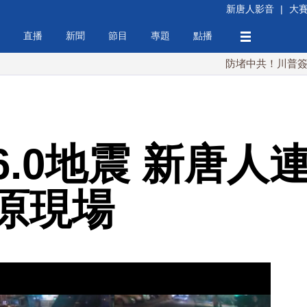
新唐人影音
|
大
直播
新聞
節目
專題
點播
防堵中共！川普簽行政令 對
6.0地震 新唐人
原現場