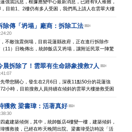
蓮強震訊息，根據應變中心最新消息，已經有9人罹難，
聯，目前1、2樓仍有多人受困，我們馬上請人在雲翠大樓
茹，為我們說明，詠茹。
拆除傳「坍塌」廠商：拆除工法
:24:20
店，不敵強震倒塌，目前花蓮縣政府，正在進行拆除作
（11）日晚傳出，統帥飯店又坍塌，讓附近民眾一陣驚
造公司表示這是拆除的工法的正常現象。
今晨拆除了！雲翠有生命跡象搜救7人
:41:07
先帶您關心，發生在2月6日，深夜11點50分的花蓮強
72小時，目前搜救人員持續在傾斜的雲翠大樓搶救受困
線到我們在雲翠大樓的記者張媛婷，帶來最新說明，媛
小時獲救 梁書瑋：活著真好
:38:30
四處建築傾倒，其中，統帥飯店4樓變一樓，建築傾斜，
書瑋獲救後，已經在昨天晚間出院。梁書瑋受訪時說「活