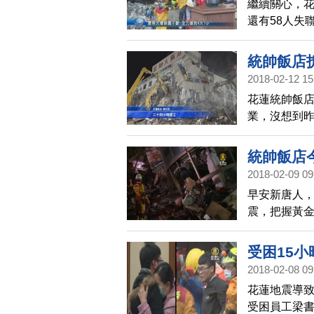
繼續關心，花
還有58人失
的記者詹詠
統帥飯店
2018-02-12 15
花蓮統帥飯
業，沒想到昨
呼，不過營
統帥飯店
2018-02-09 09
早安新唐人，
震，把握黃金
者，馬上連
婷。
受困15
2018-02-08 09
花蓮地震導致
受困員工梁