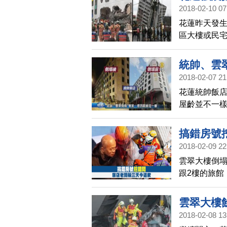
2018-02-10 07
花蓮昨天發生
區大樓或民
造成9死270
停水。搜救
統帥、雲
公園路上的
2018-02-07 21
變一樓，30
花蓮統帥飯店
大樓也傾倒
屋齡並不一
區大樓也傾
樓樑柱支撐
次，當年美
搞錯房號
2018-02-09 22
雲翠大樓倒塌
跟2樓的旅館
對外界質疑
體追。但今
雲翠大樓
度，對於搞
2018-02-08 13