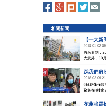
相關新聞
【十大新
2019-01-02 09
情溫暖
再來看到，2
大意外，10
年來，發生最
蓮強震一夕之
踩我們肩
員湧入花蓮
2018-02-09 21
主動捐贈物
6日花蓮強震
暖的力量。
聚集在4樓窗
後，甚至有
居民互助自
花蓮強震搶