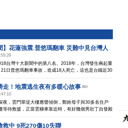
聞】花蓮強震.普悠瑪翻車 災難中見台灣人
:55:26
018台灣十大新聞中的第八名。2018年，台灣發生兩起重
月21日普悠瑪翻車事故，造成18人死亡，這也是台鐵近30
嚴重的工安意外。另外，今年年初，2月6日的深夜，花
間，奪走了17條寶貴生命，回顧事發當晚，全台搜救人
膀走！地震逃生夜有多暖心故事
，日以繼夜，持續搜救，而台灣民眾發揮愛心，第一時間
:47:10
資，台灣承受突如其來的災難，卻也看見了台灣民眾，溫
深夜，雲門翠堤大樓應聲傾倒，鄭姓母子與30多名住戶
邊等待救援，正當雲梯車靠近時，有好幾個男壯丁自發殿
人屈膝半跪，不斷說：「快！踩我的肩膀走」，回想當夜
救的過程，母子倆相當感動。
救中 9死270傷10失聯