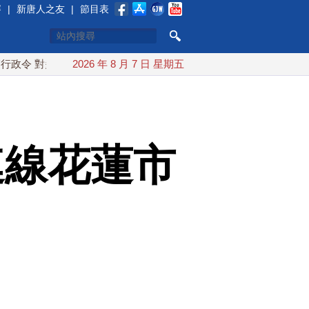
賽
|
新唐人之友
|
節目表
多晶矽課15%關稅
2026 年 8 月 7 日 星期五
白海豚颱風最快下午海警！父親節週末風
連線花蓮市