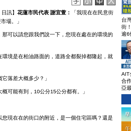
7 日訊】
花蓮市民代表
謝宜萱：
「我現在在民意街
台
慶市場。」
街
逾6
，那可以請您跟我們說一下，您現在處在的環境的
茶
攻
聞
在環境是在柏油路面的，道路全都裂掉都隆起，就
202
AI
概它落差大概多少？」
合作
亞
大概可能有到，10公分15公分都有。」
以您現在在的街口的附近，是一個住宅區嗎？還是