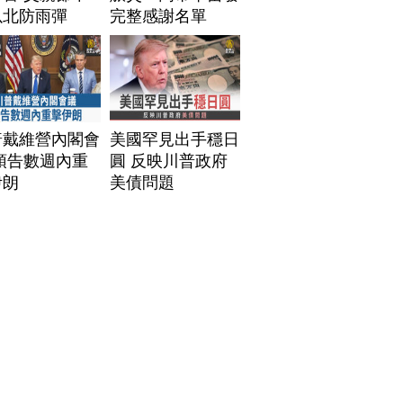
以北防雨彈
完整感謝名單
普戴維營內閣會
美國罕見出手穩日
預告數週內重
圓 反映川普政府
伊朗
美債問題