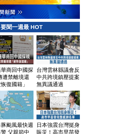
要聞一週最 HOT
籍華商回中國探
台灣雲林縣議會反
傳遭禁離境還
中共跨境鎮壓提案
被恢復國籍」
無異議通過
海豚颱風最快週
日本強震台灣挺身
警 父親節中
賑災！高市早苗發