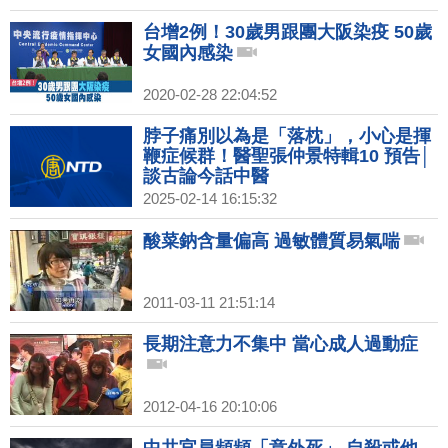
台增2例！30歲男跟團大阪染疫 50歲
女國內感染
2020-02-28 22:04:52
脖子痛別以為是「落枕」，小心是揮
鞭症候群！醫聖張仲景特輯10 預告│
談古論今話中醫
2025-02-14 16:15:32
酸菜鈉含量偏高 過敏體質易氣喘
2011-03-11 21:51:14
長期注意力不集中 當心成人過動症
2012-04-16 20:10:06
中共官員頻頻「意外死」 自殺或他