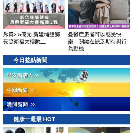
斥資2.5億元 新建埔鹽鄉
憂鬱症患者可以感受快
長照衛福大樓動土
樂！關鍵在缺乏期待與行
為動機
今日整點新聞
健康一週最 HOT