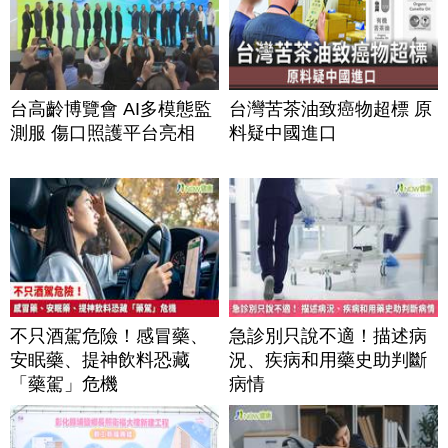
台高齡博覽會 AI多模態監
台灣苦茶油致癌物超標 原
測服 傷口照護平台亮相
料疑中國進口
不只酒駕危險！感冒藥、
急診別只說不適！描述病
安眠藥、提神飲料恐藏
況、疾病和用藥史助判斷
「藥駕」危機
病情