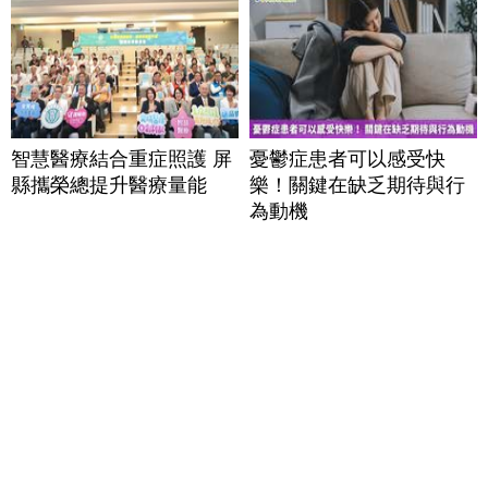
智慧醫療結合重症照護 屏
憂鬱症患者可以感受快
縣攜榮總提升醫療量能
樂！關鍵在缺乏期待與行
為動機