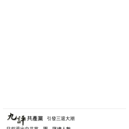
引發三退大潮
目前退出中共黨、團、隊總人數