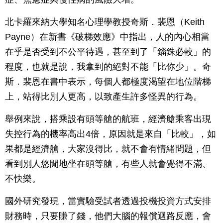
北卡羅來納大學知名心理學教授奇斯．裴恩（Keith
Payne）在新書《破梯效應》中指出，人的內心相當
在乎是否受到不公平待遇，甚至到了「錙銖必較」的
程度，也就是說，我拿到的絕對不能「比你少」。奇
斯．裴恩在書中表示，每個人都極度渴望在地位階梯
上，站得比別人更高，以致產生許多怪異的行為。
舉例來說，搭乘設有頭等艙的航班，經濟艙乘客出現
失控行為的機率高出4倍，原因就是來自「比較」，如
果都是經濟艙，大家沒得比，就不會有情緒問題，但
看到別人悠閒地坐在頭等艙，有些人就會覺得不滿、
不快樂。
國外研究發現，當實驗受試者透過投機投資方式安排
財務時，只要賺了錢，他們大腦的報償迴路反應，會