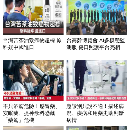
台灣苦茶油致癌物超標 原
台高齡博覽會 AI多模態監
料疑中國進口
測服 傷口照護平台亮相
不只酒駕危險！感冒藥、
急診別只說不適！描述病
安眠藥、提神飲料恐藏
況、疾病和用藥史助判斷
「藥駕」危機
病情