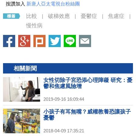
按讚加入
新唐人亞太電視台粉絲團
比較
破梯效應
憂鬱症
焦慮症
|
|
|
|
慢性病
相關新聞
女性切除子宮恐添心理障礙 研究：憂
鬱和焦慮風險增
2019-09-16 16:09:44
小孩子有耳無嘴？威權教養恐讓孩子
憂鬱
2018-04-09 17:35:21