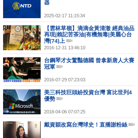
器
2025-02-17 11:15:34
【雲林草嶺】滴滴金黃清澈 經典油品
再現|賴記苦茶油|有機無毒|美麗心台
灣(74)上
2016-12-31 13:46:10
台鋼琴才女驚豔德國 曾拿新唐人大賽
冠軍
2016-07-29 07:23:03
美三科技巨頭紛投資台灣 富比世列4
優勢
2018-04-06 07:07:25
戴資穎改寫台灣球史！直播謝粉絲