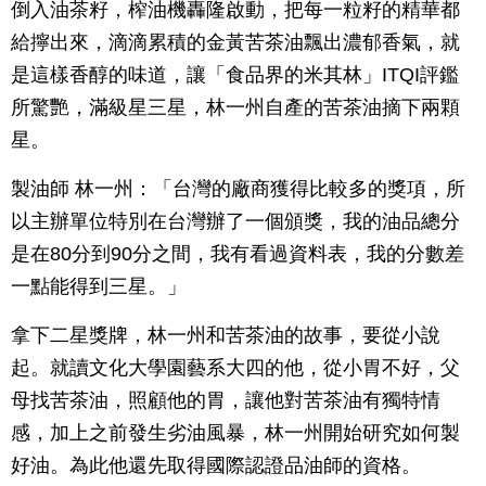
倒入油茶籽，榨油機轟隆啟動，把每一粒籽的精華都
給擰出來，滴滴累積的金黃苦茶油飄出濃郁香氣，就
是這樣香醇的味道，讓「食品界的米其林」ITQI評鑑
所驚艷，滿級星三星，林一州自產的苦茶油摘下兩顆
星。
製油師 林一州：「台灣的廠商獲得比較多的獎項，所
以主辦單位特別在台灣辦了一個頒獎，我的油品總分
是在80分到90分之間，我有看過資料表，我的分數差
一點能得到三星。」
拿下二星獎牌，林一州和苦茶油的故事，要從小說
起。就讀文化大學園藝系大四的他，從小胃不好，父
母找苦茶油，照顧他的胃，讓他對苦茶油有獨特情
感，加上之前發生劣油風暴，林一州開始研究如何製
好油。為此他還先取得國際認證品油師的資格。