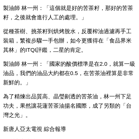
製油師 林一州：「這個就是好的苦茶籽，那好的苦茶
籽，之後就會進行人工的處理。」
從種茶樹、挑茶籽到烘烤脫水，反覆榨油過濾再手工
裝箱，繁複步驟一手包辦，如今更獲得在「食品界米
其林」的ITQI評鑑，二星的肯定。
製油師 林一州：「國家的酸價標準是在2.0，就算一級
油品，我們的油品大約都在0.5，在苦茶油裡算是非常
新鮮的。」
為了精煉出品質高、晶瑩剔透的苦茶油，林一州下足
功夫，果然讓花蓮苦茶油揚名國際，成了另類的「台
灣之光」。
新唐人亞太電視 綜合報導