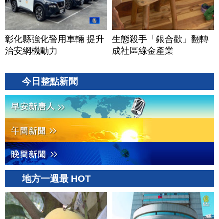
彰化縣強化警用車輛 提升
生態殺手「銀合歡」翻轉
治安網機動力
成社區綠金產業
今日整點新聞
地方一週最 HOT