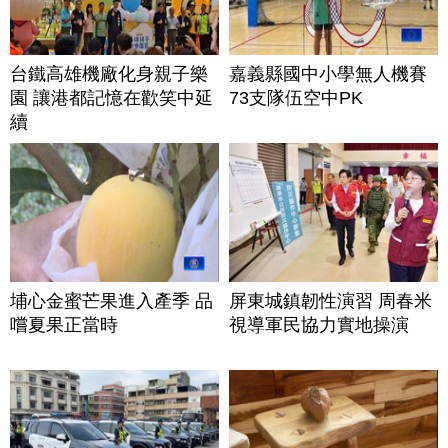
台鐵高雄機廠化身親子樂
嘉義縣國中小學無人機賽
園 讓港都記憶在歡笑中延
73支隊伍空中PK
續
埔心金蜜芒果進入產季 品
屏東城鎮韌性演習 周春米
嚐夏果正當時
視導軍民協力實地操演