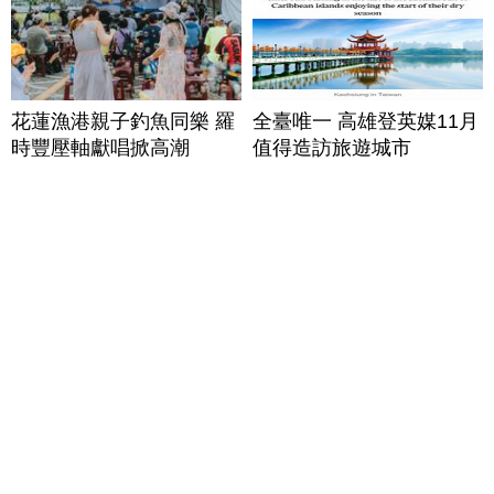
花蓮漁港親子釣魚同樂 羅
全臺唯一 高雄登英媒11月
時豐壓軸獻唱掀高潮
值得造訪旅遊城市