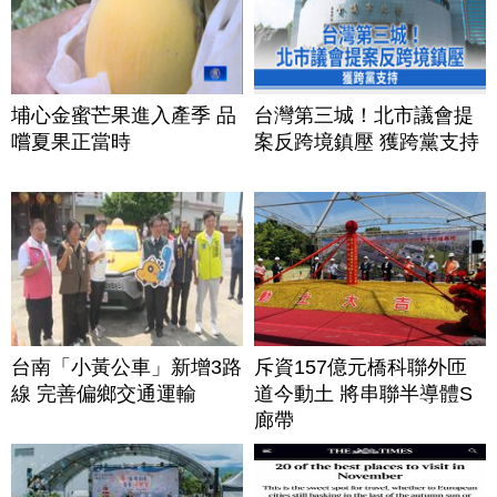
埔心金蜜芒果進入產季 品
台灣第三城！北市議會提
嚐夏果正當時
案反跨境鎮壓 獲跨黨支持
台南「小黃公車」新增3路
斥資157億元橋科聯外匝
線 完善偏鄉交通運輸
道今動土 將串聯半導體S
廊帶