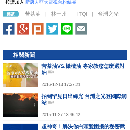
按讚加入
新唐人亞太電視台粉絲團
苦茶油
林一州
ITQI
台灣之光
|
|
|
相關新聞
苦茶油VS.橄欖油 專家教您怎麼選對
油
2016-12-13 17:37:21
拍到罕見日出綠光 台灣之光登國際網
站
2015-11-27 13:46:42
超神奇！解決你白頭髮困擾的秘密武