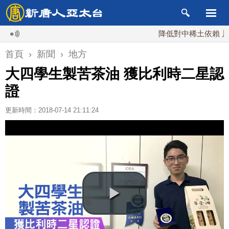
降低對中稀土依賴 川普宣布
首頁
›
新聞
›
地方
大四學生製苦茶油 獲比利時二星認
證
更新時間：2018-07-14 21:11:24