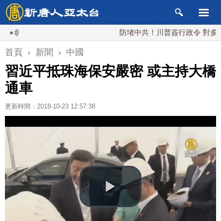
防堵中共！川普簽行政令 對多晶矽課1
首頁
›
新聞
›
中國
習近平抵珠海保安嚴密 或主持大橋
通車
更新時間：2018-10-23 12:57:38