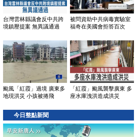
台灣雲林縣議會反中共跨
被問資助中共病毒實驗室
境鎮壓提案 無異議通過
福奇在美國會拒答百次
颱風「紅霞」過境 廣東多
「紅霞」颱風襲擊廣東 多
地現洪災 小孩被捲飛
座水庫洩洪造成洪災
今日整點新聞