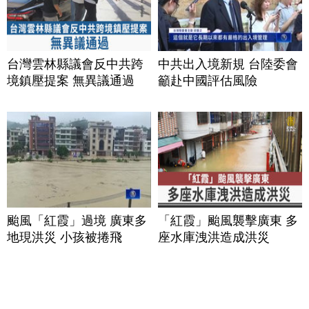
台灣雲林縣議會反中共跨
中共出入境新規 台陸委會
境鎮壓提案 無異議通過
籲赴中國評估風險
颱風「紅霞」過境 廣東多
「紅霞」颱風襲擊廣東 多
地現洪災 小孩被捲飛
座水庫洩洪造成洪災