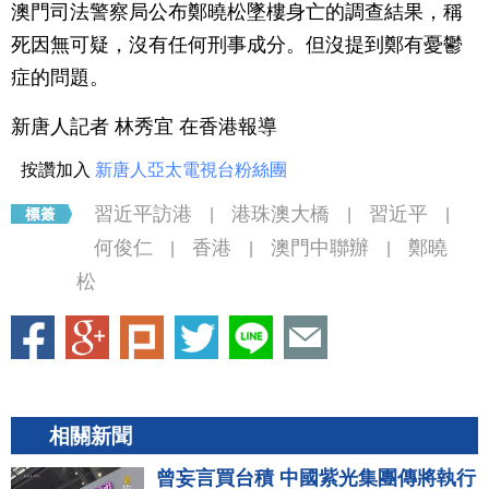
澳門司法警察局公布鄭曉松墜樓身亡的調查結果，稱
死因無可疑，沒有任何刑事成分。但沒提到鄭有憂鬱
症的問題。
新唐人記者 林秀宜 在香港報導
按讚加入
新唐人亞太電視台粉絲團
習近平訪港
港珠澳大橋
習近平
|
|
|
何俊仁
香港
澳門中聯辦
鄭曉
|
|
|
松
相關新聞
曾妄言買台積 中國紫光集團傳將執行