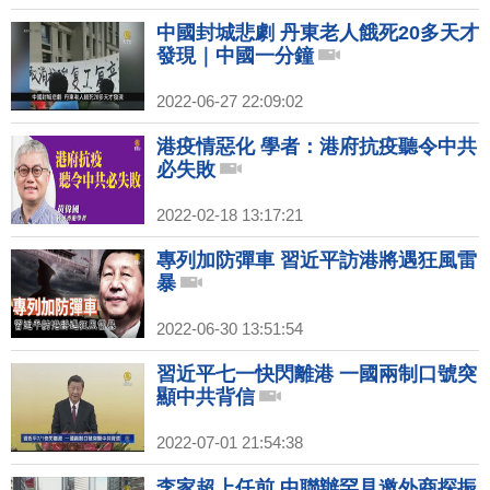
中國封城悲劇 丹東老人餓死20多天才
發現｜中國一分鐘
2022-06-27 22:09:02
港疫情惡化 學者：港府抗疫聽令中共
必失敗
2022-02-18 13:17:21
專列加防彈車 習近平訪港將遇狂風雷
暴
2022-06-30 13:51:54
習近平七一快閃離港 一國兩制口號突
顯中共背信
2022-07-01 21:54:38
李家超上任前 中聯辦罕見邀外商探振