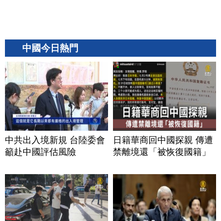
中國今日熱門
中共出入境新規 台陸委會
日籍華商回中國探親 傳遭
籲赴中國評估風險
禁離境還「被恢復國籍」