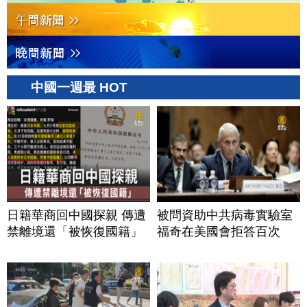
中國一週最 HOT
日籍華商回中國探親 傳遭
被問資助中共病毒實驗室
禁離境還「被恢復國籍」
福奇在美國會拒答百次