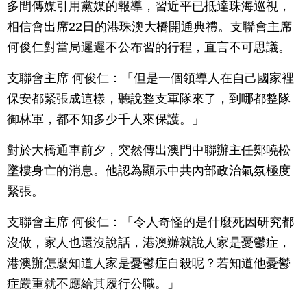
多間傳媒引用黨媒的報導，習近平已抵達珠海巡視，
相信會出席22日的港珠澳大橋開通典禮。支聯會主席
何俊仁對當局遲遲不公布習的行程，直言不可思議。
支聯會主席 何俊仁：「但是一個領導人在自己國家裡
保安都緊張成這樣，聽說整支軍隊來了，到哪都整隊
御林軍，都不知多少千人來保護。」
對於大橋通車前夕，突然傳出澳門中聯辦主任鄭曉松
墜樓身亡的消息。他認為顯示中共內部政治氣氛極度
緊張。
支聯會主席 何俊仁：「令人奇怪的是什麼死因研究都
沒做，家人也還沒說話，港澳辦就說人家是憂鬱症，
港澳辦怎麼知道人家是憂鬱症自殺呢？若知道他憂鬱
症嚴重就不應給其履行公職。」