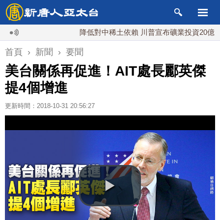
降低對中稀土依賴 川普宣布礦業投資20億美元
首頁
›
新聞
›
要聞
美台關係再促進！AIT處長酈英傑
提4個增進
更新時間：2018-10-31 20:56:27