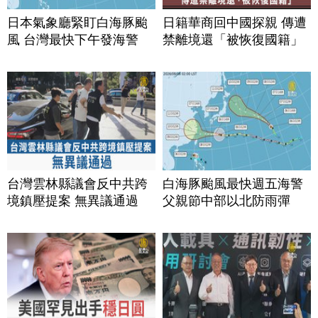
日本氣象廳緊盯白海豚颱
日籍華商回中國探親 傳遭
風 台灣最快下午發海警
禁離境還「被恢復國籍」
台灣雲林縣議會反中共跨
白海豚颱風最快週五海警
境鎮壓提案 無異議通過
父親節中部以北防雨彈