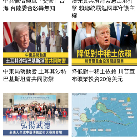
中共假借颱風「交管」台
漢光實兵濱海緊急出港打
海 台陸委會怒轟無知
擊 賴總統勗勉國軍守護主
權
中東局勢動盪 土耳其沙特
降低對中稀土依賴 川普宣
巴基斯坦誓共同防禦
布礦業投資20億美元