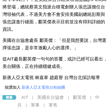
將登場，總統蔡英文指派台積電創辦人張忠謀擔任台
灣領袖代表，不過美方會不會安排美國副總統彭斯與
張忠謀進行碰面，酈英傑表示目前並沒有得到詳細的
資訊。
美國在台協會處長 酈英傑：「但是我想要說，台灣選
擇張忠謀，是非常激勵人心的選擇。」
從AIT處長酈英傑一句句的答覆，或許已經可以看出，
美台關係，正在持續穩健成長。
新唐人亞太電視 林嘉韋 趙庭譽 台灣台北採訪報導
按讚加入
新唐人亞太電視台粉絲團
AIT
美國在台協會
酈英傑
中
|
|
|
共
軍事
軍售
|
|