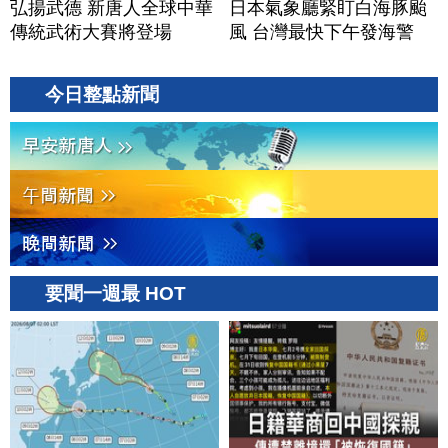
弘揚武德 新唐人全球中華
日本氣象廳緊盯白海豚颱
傳統武術大賽將登場
風 台灣最快下午發海警
今日整點新聞
要聞一週最 HOT