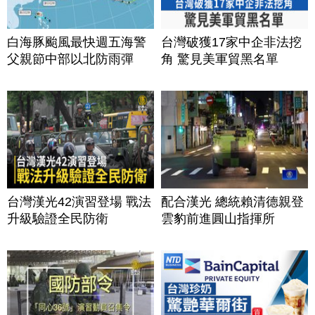
白海豚颱風最快週五海警
台灣破獲17家中企非法挖
父親節中部以北防雨彈
角 驚見美軍貿黑名單
台灣漢光42演習登場 戰法
配合漢光 總統賴清德親登
升級驗證全民防衛
雲豹前進圓山指揮所