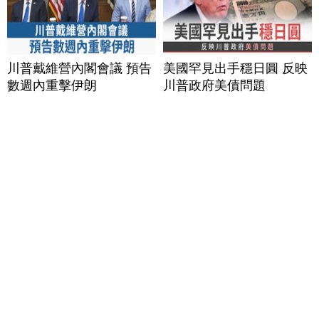
川普戴維營內閣會議 預告
美國罕見出手穩日圓 反映
數週內重擊伊朗
川普政府美債問題