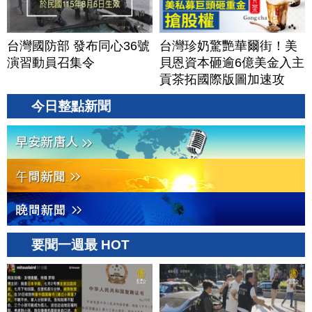
台灣國防部 發布同心36號
台灣珍奶驚艷華爾街！美
演習動員召集令
貝恩資本砸逾6億美金入主
貢茶拓國際版圖加速攻
美？｜#財經新聞｜
今日整點新聞
20260806(四)
要聞一週最 HOT