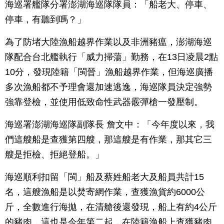
海巡署艦隊分署澎湖海巡隊隊員：「船老大、停車、
停車，有聽到嗎？」
為了防堵大陸漁船越界作業以及非洲豬瘟，澎湖海巡
隊配合台北艦執行「威力掃蕩」勤務，在13日凌晨2點
10分，發現陸籍「閩晉」漁船越界作業，但海巡廣播
多次漁船都不予理會還加速逃逸，海巡隊員決定強勢
強靠登檢，並使用低致命性武器霰彈槍一發壓制。
海巡署澎湖海巡隊副隊長 詹文中：「今年度以來，我
們這艘船是查獲第四艘，那這艘是有作業，那其它三
艘是拒檢、拒絕登船。」
海巡順利扣留「閩」船及蔡姓船老大及船員共計15
名，這艘漁船是以焚寄網作業，查獲漁貨約6000公
斤，全數進行海拋，在清艙後還發現，船上有約4公斤
的豬肉，這也是今年第二起，在陸籍漁船上查獲豬肉