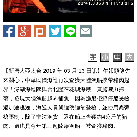
【新唐人亞太台 2019 年 03 月 13 日訊】午報頭條先
來關心，中華民國海巡再次查獲大陸漁船挾帶豬肉越
界！澎湖海巡隊與台北艦在花嶼海域，實施威力掃
蕩，發現大陸漁船越界捕魚，因為漁船拒絕停船受檢
還加速逃逸，海巡人員就強勢強靠登檢，並使用霰彈
槍壓制，除了非法漁貨，還在船上查獲約4公斤的豬
肉。這也是今年第二起陸籍漁船，被查獲豬肉。