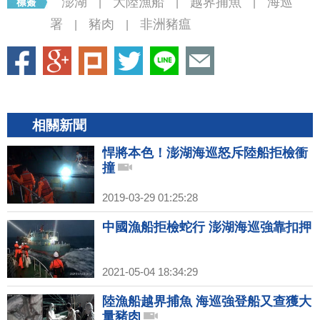
澎湖
大陸漁船
越界捕魚
海巡
|
|
|
署
豬肉
非洲豬瘟
|
|
相關新聞
悍將本色！澎湖海巡怒斥陸船拒檢衝
撞
2019-03-29 01:25:28
中國漁船拒檢蛇行 澎湖海巡強靠扣押
2021-05-04 18:34:29
陸漁船越界捕魚 海巡強登船又查獲大
量豬肉