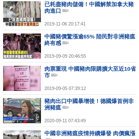
已耗盡豬肉儲備！中國解禁加拿大豬
肉進口
2019-11-06 20:17:41
中國豬價驚漲逾65% 陸民對非洲豬瘟
終有感
2019-09-09 20:46:55
肉票重現 中國豬肉限購擴大至近10省
市
2019-09-05 07:39:12
豬肉出口中國暴增後！德國爆首例非
洲豬瘟
2020-09-11 07:43:49
中國非洲豬瘟疫情持續爆發 肉價瘋漲