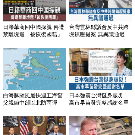
日籍華商回中國探親 傳遭
台灣雲林縣議會反中共跨
禁離境還「被恢復國籍」
境鎮壓提案 無異議通過
白海豚颱風最快週五海警
日本強震台灣挺身賑災！
父親節中部以北防雨彈
高市早苗發完整感謝名單