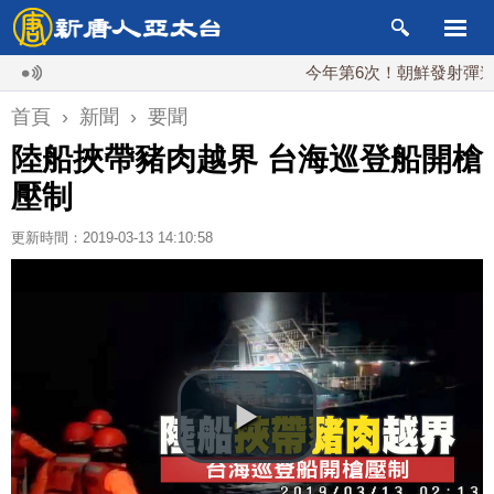
今年第6次！朝鮮發射彈道導彈 
首頁
›
新聞
›
要聞
陸船挾帶豬肉越界 台海巡登船開槍
壓制
更新時間：2019-03-13 14:10:58