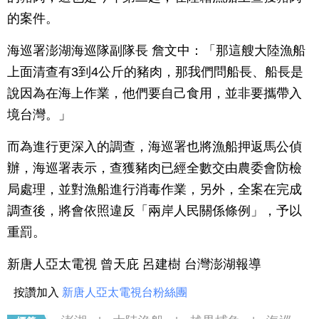
的案件。
海巡署澎湖海巡隊副隊長 詹文中：「那這艘大陸漁船
上面清查有3到4公斤的豬肉，那我們問船長、船長是
說因為在海上作業，他們要自己食用，並非要攜帶入
境台灣。」
而為進行更深入的調查，海巡署也將漁船押返馬公偵
辦，海巡署表示，查獲豬肉已經全數交由農委會防檢
局處理，並對漁船進行消毒作業，另外，全案在完成
調查後，將會依照違反「兩岸人民關係條例」，予以
重罰。
新唐人亞太電視 曾天庇 呂建樹 台灣澎湖報導
按讚加入
新唐人亞太電視台粉絲團