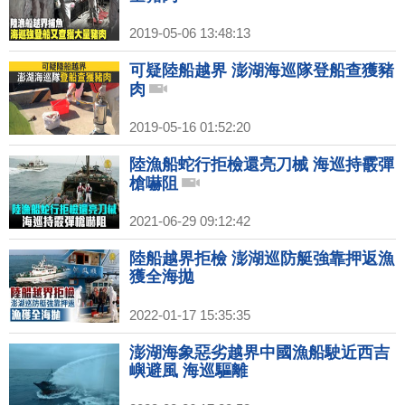
2019-05-06 13:48:13
可疑陸船越界 澎湖海巡隊登船查獲豬
肉
2019-05-16 01:52:20
陸漁船蛇行拒檢還亮刀械 海巡持霰彈
槍嚇阻
2021-06-29 09:12:42
陸船越界拒檢 澎湖巡防艇強靠押返漁
獲全海拋
2022-01-17 15:35:35
澎湖海象惡劣越界中國漁船駛近西吉
嶼避風 海巡驅離