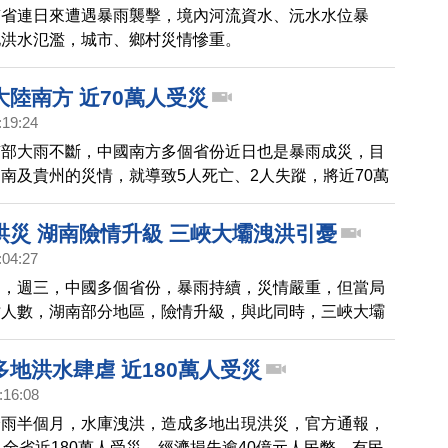
南省連日來遭遇暴雨襲擊，境內河流資水、沅水水位暴
地洪水氾濫，城市、鄉村災情慘重。
陸南方 近70萬人受災
:19:24
南部大雨不斷，中國南方多個省份近日也是暴雨成災，目
南及貴州的災情，就導致5人死亡、2人失蹤，將近70萬
經濟損失達人民幣5億3000多萬元。
洪災 湖南險情升級 三峽大壩洩洪引憂
:04:27
國，週三，中國多個省份，暴雨持續，災情嚴重，但當局
亡人數，湖南部分地區，險情升級，與此同時，三峽大壩
洩洪，引發下游民眾的擔憂。
地洪水肆虐 近180萬人受災
:16:08
降雨半個月，水庫洩洪，造成多地出現洪災，官方通報，
，全省近180萬人受災，經濟損失逾40億元人民幣。有民