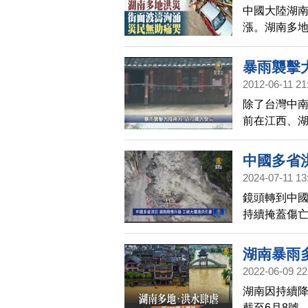
中國大陸湖
漲。湖南多
暴雨襲擊大
2012-06-11 21
除了台灣中
前在江西、湖
人受災，直接
中國多省
2024-07-11 13
鏡頭轉到中
持續掩蓋傷
從週三開始
湖南暴雨多
2022-06-09 22
湖南因持續
截至6月8號