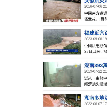
安徽洪災
2016-07-06 21
中國南方遭遇
省受災。 目
未獲得廣泛
福建近六
2023-09-08 19
中國洪患頻傳
28日以來，
州等多地洪
湖南393
2019-07-22 21
近來，由於中
經濟損失超過
人民幣，人均
有學者指出
湖南多地
2022-06-07 17