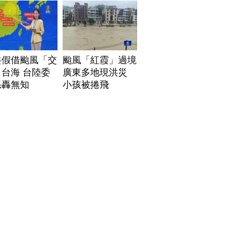
共假借颱風「交
颱風「紅霞」過境
台海 台陸委
廣東多地現洪災
怒轟無知
小孩被捲飛