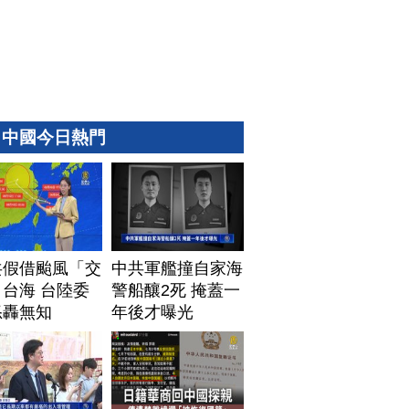
中國今日熱門
共假借颱風「交
中共軍艦撞自家海
台海 台陸委
警船釀2死 掩蓋一
怒轟無知
年後才曝光