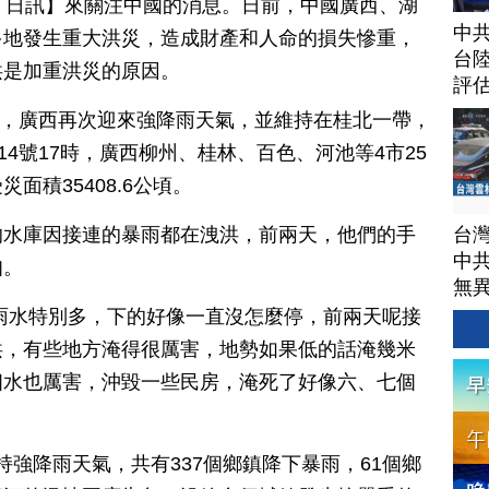
月 16 日訊】來關注中國的消息。日前，中國廣西、湖
中
多地發生重大洪災，造成財產和人命的損失慘重，
台
洪是加重洪災的原因。
評
4號，廣西再次迎來強降雨天氣，並維持在桂北一帶，
14號17時，廣西柳州、桂林、百色、河池等4市25
面積35408.6公頃。
台
的水庫因接連的暴雨都在洩洪，前兩天，他們的手
中
知。
無
雨水特別多，下的好像一直沒怎麼停，前兩天呢接
洪，有些地方淹得很厲害，地勢如果低的話淹幾米
個水也厲害，沖毀一些民房，淹死了好像六、七個
維持強降雨天氣，共有337個鄉鎮降下暴雨，61個鄉