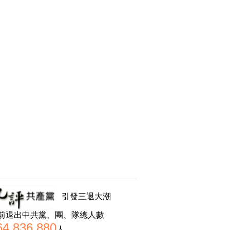
引發三退大潮
前退出中共黨、團、隊總人數
64,836,880
人