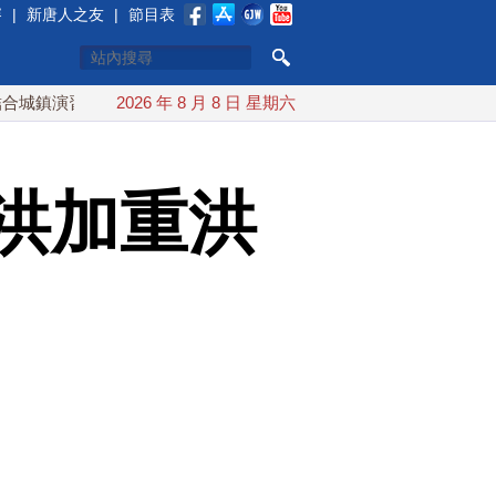
賽
|
新唐人之友
|
節目表
 AIT連續發文讚「韌性台灣」
2026 年 8 月 8 日 星期六
搞分化？美情報：普京最快今
洪加重洪