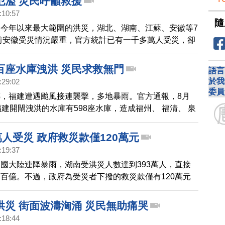
氾濫 災民呼籲救援
:10:57
隨
今年以來最大範圍的洪災，湖北、湖南、江蘇、安徽等7
前安徽受災情況嚴重，官方統計已有一千多萬人受災，卻
關注，當地民眾紛紛在網上呼籲外界與政府給予救援。
百座水庫洩洪 災民求救無門
語言
於我
:29:02
委員
，福建遭遇颱風接連襲擊，多地暴雨。官方通報，8月
福建開閘洩洪的水庫有598座水庫，造成福州、 福清、 泉
災，但災區消息被封鎖，災民求救無門。
萬人受災 政府救災款僅120萬元
:19:37
國大陸連降暴雨，湖南受洪災人數達到393萬人，直接
百億。不過，政府為受災者下撥的救災款僅有120萬元
3毛錢。這與動輒援助非洲數百億美元相比，大相徑庭。
，中國老百姓在中共統治者的眼中只是賤民。
洪災 街面波濤洶涌 災民無助痛哭
:18:44