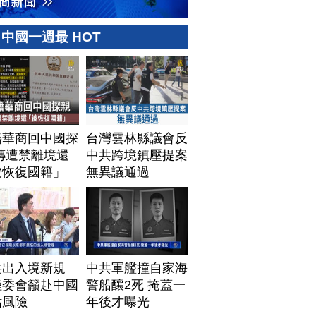
中國一週最 HOT
籍華商回中國探
台灣雲林縣議會反
傳遭禁離境還
中共跨境鎮壓提案
被恢復國籍」
無異議通過
共出入境新規
中共軍艦撞自家海
陸委會籲赴中國
警船釀2死 掩蓋一
估風險
年後才曝光