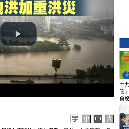
中
管」
會