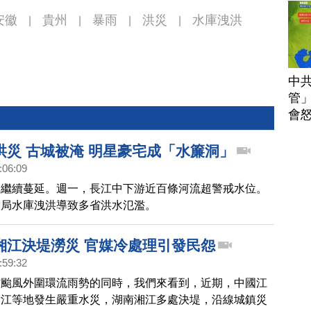
安徽
貴州
暴雨
洪災
水庫洩洪
|
|
|
|
中
管」
會
洪災 古城被淹 明星豪宅成「水簾洞」
:06:09
災繼續蔓延。週一，長江中下游近百條河流超警戒水位。
當局水庫洩洪導致多省洪水氾濫。
湘江決堤澇災 官媒冷處理引發民怨
:59:32
防颱風外圍環流雨勢的同時，我們來看到，近期，中國江
浙江等地發生嚴重水災，湖南湘江多處決堤，沿線城鎮災