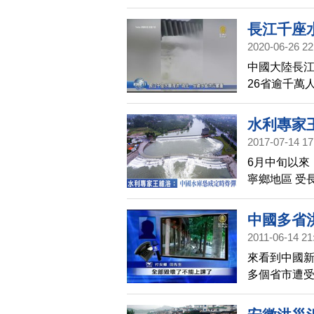
情慘重。有
怒指中共和
長江千座
2020-06-26 22
中國大陸長江
26省逾千萬
中下游大約
徽省六安市
水利專家
力中斷。
2017-07-14 17
6月中旬以來
寧鄉地區 受
興建的水庫
們專訪了旅
中國多省洪
2011-06-14 21
來看到中國新
多個省市遭受
難，很多地
人，生還機