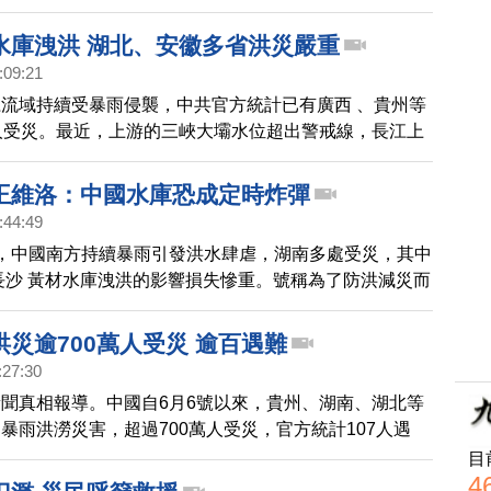
民眾表示，政府洩洪沒做完善通知，有十多人被淹死，並
官媒冷處理。
水庫洩洪 湖北、安徽多省洪災嚴重
:09:21
流域持續受暴雨侵襲，中共官方統計已有廣西 、貴州等
人受災。最近，上游的三峽大壩水位超出警戒線，長江上
千座水庫緊急洩洪，造成湖北省、安徽省等多地洪災。安
因為河水暴漲，已有幾個村莊被淹，對外交通、通訊及電
王維洛：中國水庫恐成定時炸彈
:44:49
，中國南方持續暴雨引發洪水肆虐，湖南多處受災，其中
長沙 黃材水庫洩洪的影響損失慘重。號稱為了防洪減災而
，為甚麼都不能發揮規劃時所宣傳的防洪效應？對此，我
居德國的著名水利專家王維洛。
災逾700萬人受災 逾百遇難
:27:30
聞真相報導。中國自6月6號以來，貴州、湖南、湖北等
暴雨洪澇災害，超過700萬人受災，官方統計107人遇
方山洪爆發，房子遭土石流掩埋，災民透露很多失蹤的
目
4
會渺茫，實際死亡人數還會升高。