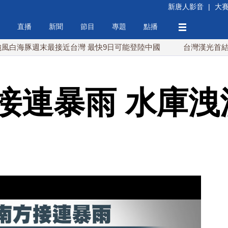
新唐人影音
|
大
直播
新聞
節目
專題
點播
週末最接近台灣 最快9日可能登陸中國
台灣漢光首結合城鎮演習
接連暴雨 水庫洩