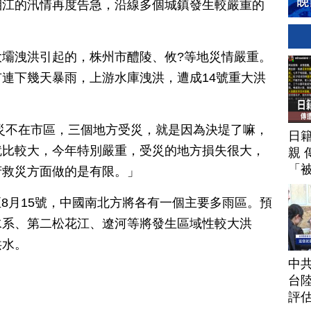
湘江的汛情再度告急，沿線多個城鎮發生較嚴重的
壩洩洪引起的，株州市醴陵、攸?等地災情嚴重。
連下幾天暴雨，上游水庫洩洪，遭成14號重大洪
災不在市區，三個地方受災，就是因為決堤了嘛，
日
就比較大，今年特別嚴重，受災的地方損失很大，
親 
「
府救災方面做的是有限。」
至8月15號，中國南北方將各有一個主要多雨區。預
水系、第二松花江、遼河等將發生區域性較大洪
洪水。
中
台
評