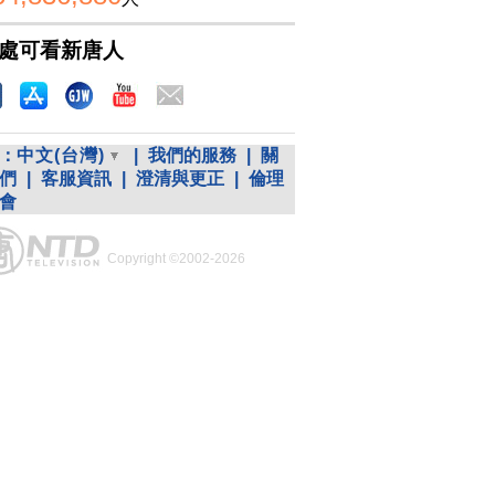
處可看新唐人
：
中文(台灣)
|
我們的服務
|
關
們
|
客服資訊
|
澄清與更正
|
倫理
會
Copyright ©2002-2026