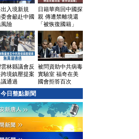
共出入境新規
日籍華商回中國探
陸委會籲赴中國
親 傳遭禁離境還
估風險
「被恢復國籍」
灣雲林縣議會反
被問資助中共病毒
共跨境鎮壓提案
實驗室 福奇在美
異議通過
國會拒答百次
今日整點新聞