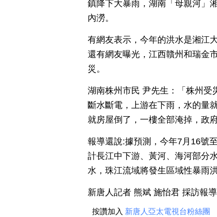
鎮降下大暴雨，湖南「母親河」
內澇。
有網友表示，今年的洪水是湘江大
還有網友曝光，江西贛州和瑞金市
災。
湖南株州市民 尹先生：「株州受
斷水斷電，上游在下雨，水的量
就房屋倒了，一樓全部淹掉，政
報導還說:據預測，今年7月16號
計長江中下游、黃河、海河部分
水，珠江流域將發生區域性暴雨
新唐人記者 熊斌 施怡君 採訪報導
按讚加入
新唐人亞太電視台粉絲團