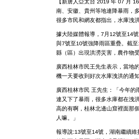
【新唐人亞太台 2019 年 07 
南、安徽、貴州等地連降暴雨，
很多市民和網友都指出，水庫洩
據大陸媒體報導，7月12號至1
與7號至10號強降雨區重疊。截至
縣（區）出現洪澇災害，農作物受災
廣西桂林市民王先生表示，當地
機一天要收到好次水庫洩洪的通
廣西桂林市民 王先生：「今年的
連又下了暴雨，很多水庫都在洩
高的有啊，桂林北邊山窟裡面那
人嘛。」
報導說:13號至14號，湖南繼續