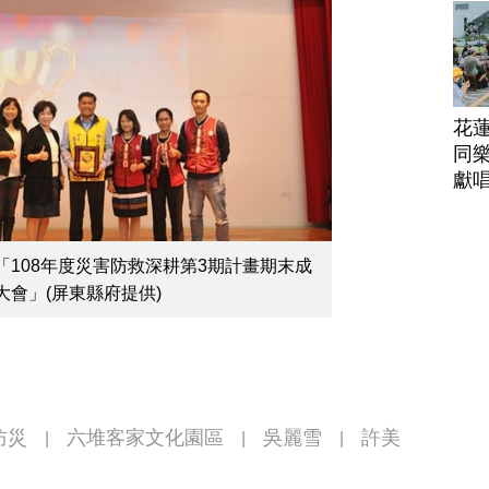
花
同樂
獻
108年度災害防救深耕第3期計畫期末成
會」(屏東縣府提供)
防災
六堆客家文化園區
吳麗雪
許美
|
|
|