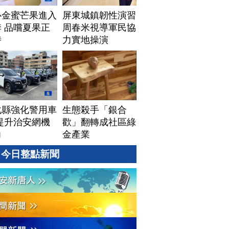
心金蜜芒果進入
屏東城鎮韌性演習
 品嚐夏果正
周春米視導軍民協
時
力實地操演
化縣強化警用車
生態殺手「銀合
提升治安網機
歡」翻轉成社區綠
力
金產業
今日整點新聞