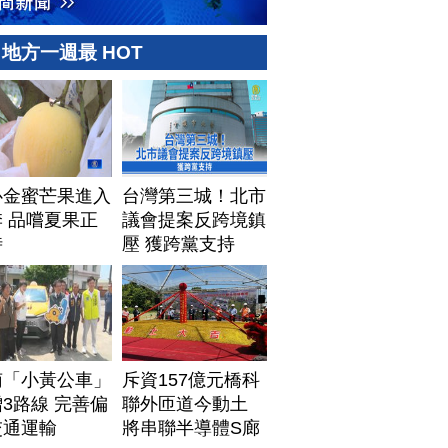
地方一週最 HOT
心金蜜芒果進入
台灣第三城！北市
 品嚐夏果正
議會提案反跨境鎮
時
壓 獲跨黨支持
南「小黃公車」
斥資157億元橋科
3路線 完善偏
聯外匝道今動土
交通運輸
將串聯半導體S廊