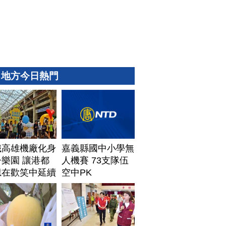
地方今日熱門
鐵高雄機廠化身
嘉義縣國中小學無
樂園 讓港都
人機賽 73支隊伍
憶在歡笑中延續
空中PK