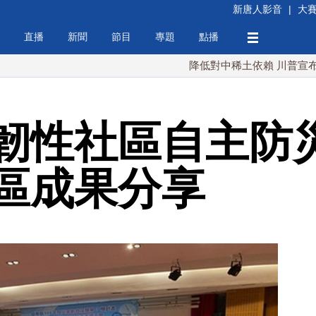
新唐人影音
|
大
直播
新聞
節目
專題
點播
降低對中稀土依賴 川普宣布礦業投資2
韌性社區自主防災
區成果分享