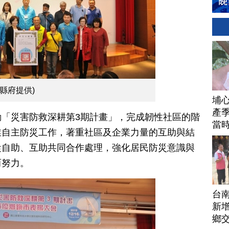
縣府提供)
埔
產季
「災害防救深耕第3期計畫」，完成韌性社區的階
當
業自主防災工作，著重社區及企業力量的互助與結
從自助、互助共同合作處理，強化居民防災意識與
而努力。
台
新增
鄉