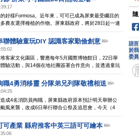
:39:17
隨
的好樣Formosa。近年來，可可已成為屏東最受矚目的
多農友選擇種植的作物。屏東縣政府，將於28日起一連
第二屆台灣巧克力節；今年以「幸福花園」為主題，規劃
串聯體驗童玩DIY 認識客家勤儉創意
語言
:55:02
於我
委員
堆客家文化園區，響應每年5月國際博物館日，22日舉
體驗活動，與14個在地社團簽署合作意向，並透過童玩
，了解客家勤儉創意的生活文化。
殉職4勇消移靈 分隊弟兄列隊敬禮相送
:04:25
造成4名消防員殉職，屏東縣政府原本預計明天舉辦公
颱風來襲，改成6日舉行聯合公祭及追思會，今天（4
隊經過屏二分隊時，全隊列隊敬禮，告知任務結束了。
可可產業 縣府推客中英三語可可繪本
:35:06