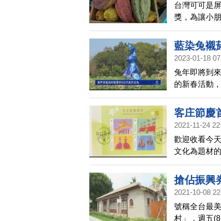
台灣可可是
獎，為讓小朋
表可可客中英
教於樂讓人
藍染兔襯
2023-01-18 07
兔年即將到
的新春活動，
公尺高的藍
客庄節慶
2021-11-24 22
歡迎收看今天
文化為題材的
禮，這套客庄
過郵票傳遞
搶佔振興
2021-10-08 22
號稱全台最
村」，週五(