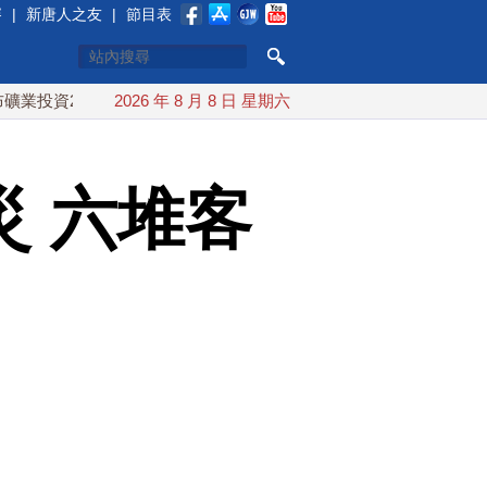
賽
|
新唐人之友
|
節目表
0億美元
中東局勢動盪 土耳其沙特巴基斯坦誓共同防禦
2026 年 8 月 8 日 星期六
 六堆客