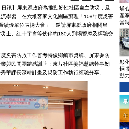
月 17 日訊】屏東縣政府為推動韌性社區自主防災，及
埔
產季
流學習，在六堆客家文化園區辦理「108年度災害
當
暨績優單位表揚大會」，邀請屏東縣政府相關局
災士、紅十字會等伙伴約180人到場觀摩及經驗交
年度災害防救工作督考特優鄉鎮市獎牌、屏東縣防
彰
企業與民間團體感謝牌；東片社區姜福慧總幹事韌
輛 
許秀華課長深耕計畫及災防工作執行經驗分享。
動