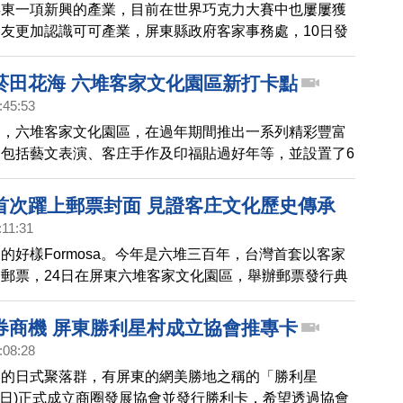
屏東一項新興的產業，目前在世界巧克力大賽中也屢屢獲
友更加認識可可產業，屏東縣政府客家事務處，10日發
三語繪本《寶弟的可可之旅》，並結合AR軟體遊戲，寓
更了解屏東可可產業。
菸田花海 六堆客家文化園區新打卡點
:45:53
來，六堆客家文化園區，在過年期間推出一系列精彩豐富
包括藝文表演、客庄手作及印福貼過好年等，並設置了6
染兔，要讓民眾來體驗客家文化。
首次躍上郵票封面 見證客庄文化歷史傳承
:11:31
的好樣Formosa。今年是六堆三百年，台灣首套以客家
郵票，24日在屏東六堆客家文化園區，舉辦郵票發行典
節慶郵票，一套4張，也讓客家民俗的文化縮影，得以透
。
券商機 屏東勝利星村成立協會推專卡
:08:28
美的日式聚落群，有屏東的網美勝地之稱的「勝利星
8日)正式成立商圈發展協會並發行勝利卡，希望透過協會