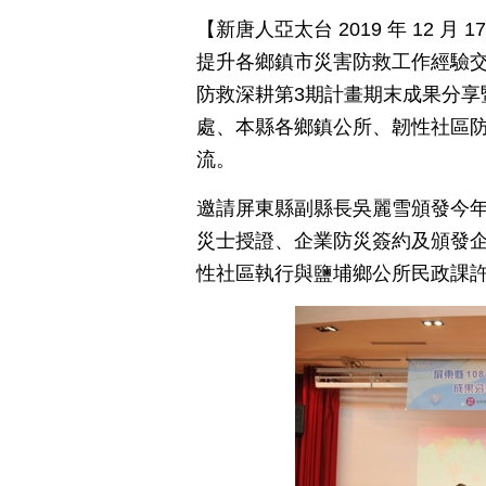
【新唐人亞太台 2019 年 12 
提升各鄉鎮市災害防救工作經驗交
防救深耕第3期計畫期末成果分享
處、本縣各鄉鎮公所、韌性社區防
流。
邀請屏東縣副縣長吳麗雪頒發今
災士授證、企業防災簽約及頒發
性社區執行與鹽埔鄉公所民政課