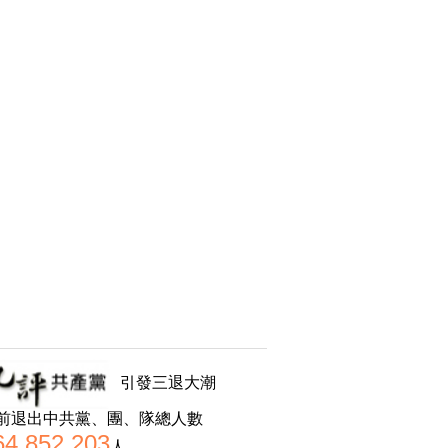
引發三退大潮
前退出中共黨、團、隊總人數
64,852,203
人