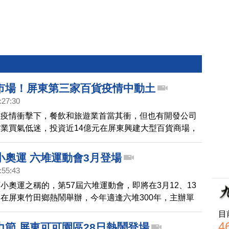
市場！屏東第三家百貨疫情中動土
:27:30
在疫情衝擊下，餐飲和旅遊業首當其衝，但也有開發公司
業買氣低迷，投資近14億元在屏東興建大型百貨商場，
4年第三季開幕。
小奧運 六堆運動會3月登場
:55:43
小奧運之稱的，第57屆六堆運動會，即將在3月12、13
在屏東竹田鄉熱鬧舉辦，今年適逢六堆300年，主辦單
東縣竹田鄉公所，新增18項賽事，邀請民眾一起共襄盛
目
松和小朋友滑步車比賽，這個周末(2/13)將率先登場。
4
力節 屏東可可園區28日熱鬧登場