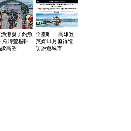
帶
蓮漁港親子釣魚
全臺唯一 高雄登
 羅時豐壓軸
英媒11月值得造
唱掀高潮
訪旅遊城市