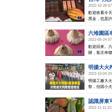
2022-10-26 07
歡迎收看今天
黑金，也是許
三天，舉辦
七大活動。
六堆園區
2022-05-24 07
歡迎回來。六
辦，客庄串聯
DIY等手作
明揚大火
2023-10-04 20
明揚工廠大火
祭，但因小犬
日）移靈車
認識屏東
2022-11-11 22