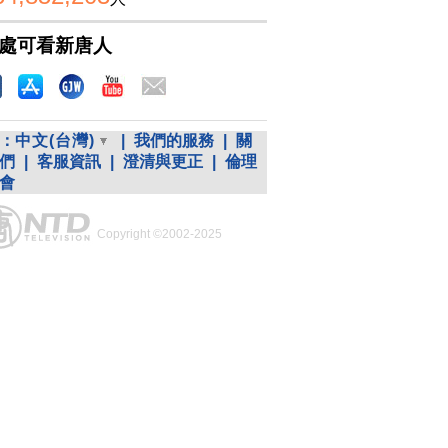
處可看新唐人
：
中文(台灣)
|
我們的服務
|
關
們
|
客服資訊
|
澄清與更正
|
倫理
會
Copyright ©2002-2025