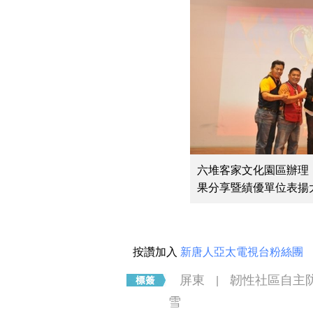
六堆客家文化園區辦理「
果分享暨績優單位表揚大
按讚加入
新唐人亞太電視台粉絲團
屏東
韌性社區自主
|
雪